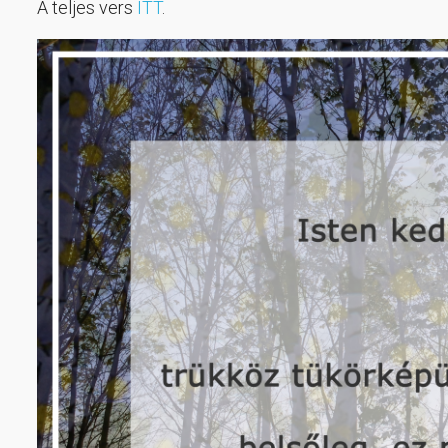
A teljes vers
ITT
.