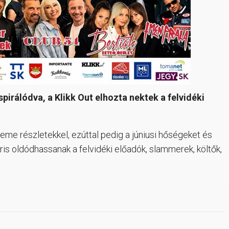
rálódva, a Klikk Out elhozta nektek a felvidéki
eme részletekkel, ezúttal pedig a júniusi hőségeket és
áris oldódhassanak a felvidéki előadók, slammerek, költők,