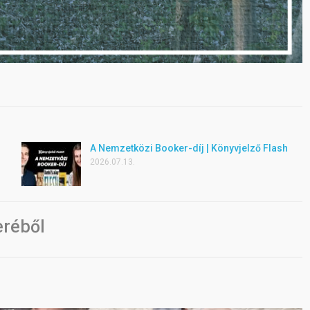
A Nemzetközi Booker-díj | Könyvjelző Flash
2026.07.13.
eréből