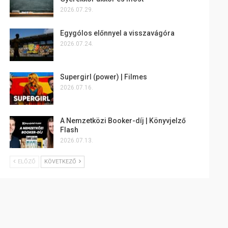
2026.07.29.
Egygólos előnnyel a visszavágóra
2026.07.24.
Supergirl (power) | Filmes
2026.07.16.
A Nemzetközi Booker-díj | Könyvjelző
Flash
2026.07.13.
ELŐZŐ
KÖVETKEZŐ