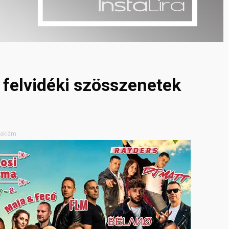
 felvidéki szösszenetek
eklám