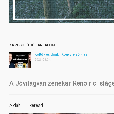
KAPCSOLÓDÓ TARTALOM
Költők és díjak | Könyvjelző Flash
2026.08.04.
A Jóvilágvan zenekar Renoir c. slág
A dalt
ITT
keresd.