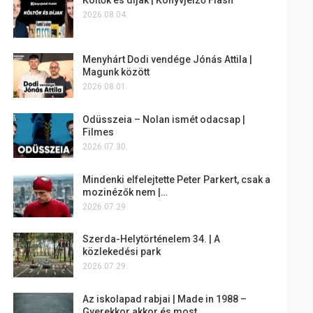
2026.08.04.
Menyhárt Dodi vendége Jónás Attila |
Magunk között
2026.08.01.
Odüsszeia – Nolan ismét odacsap |
Filmes
2026.07.30.
Mindenki elfelejtette Peter Parkert, csak a
mozinézők nem |…
2026.07.29.
Szerda-Helytörténelem 34. | A
közlekedési park
2026.07.29.
Az iskolapad rabjai | Made in 1988 –
Gyerekkor akkor és most