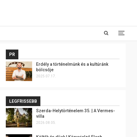
PR
Erdély a történelmünk és a kultúránk
bölcsője
2025.07.17.
LEGFRISSEBB
Szerda-Helytörténelem 35. | A Vermes-
villa
2026.08.05.
Költők és díjak | Könyvjelző Flash