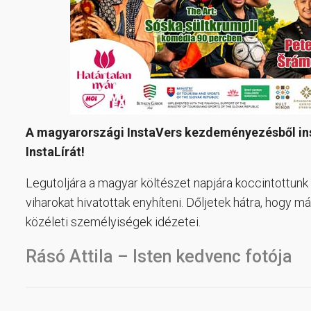
A magyarországi InstaVers kezdeményezésből inspi
InstaLírát!
Legutoljára a magyar költészet napjára koccintottunk 
viharokat hivatottak enyhíteni. Dőljetek hátra, hogy m
közéleti személyiségek idézetei.
Rásó Attila – Isten kedvenc fotója