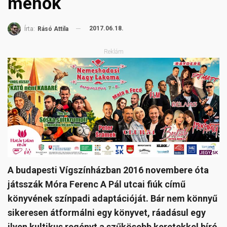
menők
2017.06.18.
Írta:
Rásó Attila
Reklám
A budapesti Vígszínházban 2016 novembere óta
játsszák Móra Ferenc A Pál utcai fiúk című
könyvének színpadi adaptációját. Bár nem könnyű
sikeresen átformálni egy könyvet, ráadásul egy
ilyen kultikus regényt a szűkösebb keretekkel bíró