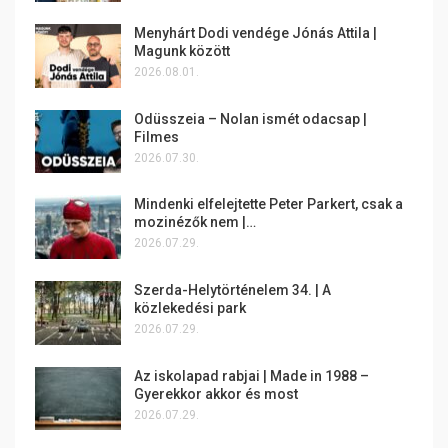
Menyhárt Dodi vendége Jónás Attila |
Magunk között
2026.08.01.
Odüsszeia – Nolan ismét odacsap |
Filmes
2026.07.30.
Mindenki elfelejtette Peter Parkert, csak a
mozinézők nem |…
2026.07.29.
Szerda-Helytörténelem 34. | A
közlekedési park
2026.07.29.
Az iskolapad rabjai | Made in 1988 –
Gyerekkor akkor és most
2026.07.29.