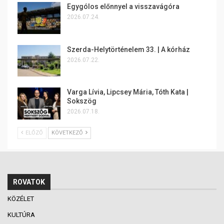
Egygólos előnnyel a visszavágóra
2026.07.24.
Szerda-Helytörténelem 33. | A kórház
2026.07.22.
Varga Lívia, Lipcsey Mária, Tóth Kata |
Sokszög
2026.07.18.
ELŐZŐ
KÖVETKEZŐ
ROVATOK
KÖZÉLET
KULTÚRA