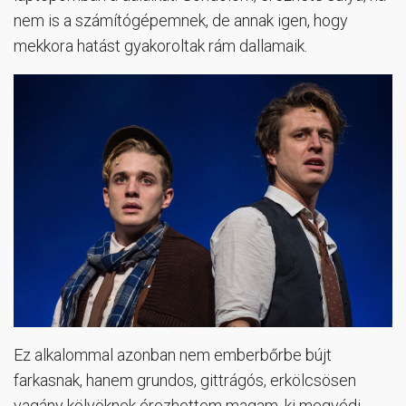
nem is a számítógépemnek, de annak igen, hogy
mekkora hatást gyakoroltak rám dallamaik.
Ez alkalommal azonban nem emberbőrbe bújt
farkasnak, hanem grundos, gittrágós, erkölcsösen
vagány kölyöknek érezhettem magam, ki megvédi