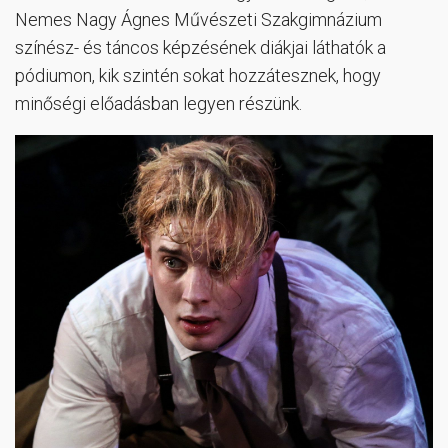
Nemes Nagy Ágnes Művészeti Szakgimnázium
színész- és táncos képzésének diákjai láthatók a
pódiumon, kik szintén sokat hozzátesznek, hogy
minőségi előadásban legyen részünk.