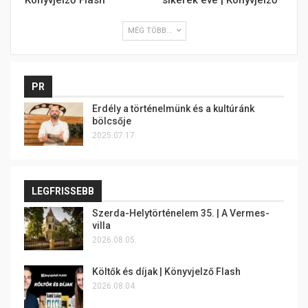
MÉG TÖBB...
PR
Erdély a történelmünk és a kultúránk
bölcsője
2025.07.17.
LEGFRISSEBB
Szerda-Helytörténelem 35. | A Vermes-
villa
2026.08.05.
Költők és díjak | Könyvjelző Flash
2026.08.04.