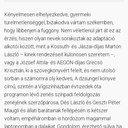
Kényelmesen elhelyezkedve, gyermeki
türelmetlenséggel, bizakodva vártam székemben,
hogy libbenjen a függöny. Nem véletlenül járt át ez az
érzés, hiszen olyan nevek sorakoztak az adaptáció
alkotói között, mint a Kossuth- és Jászai-díjas Marton
László – kinek rendezéseit különösen szeretem –,
vagy a József Attila- és AEGON-díjas Grecsó
Krisztián, ki a szövegkönyvért felelt, és nem utolsó
sorban a számomra oly kedves, A dzsungel könyve
című, szintén a Vígszínházban évtizedek óta
programon lévő zenés színpadi feldolgozás
zenéjének szerzőpárosa, Dés László és Geszti Péter.
Maugli és állati barátainak fellépésén is kétszer
voltam, empéháromban is hordozom magammal
laptopomban a dalaikat. Gondolom, érezhető súlya, ha