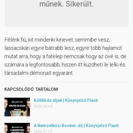
műnek. Sikerült.
Félénk fiú, kit mindenki kinevet, semmibe vesz,
lassacskán egyre bátrabb lesz, egyre több hajlamot
mutat arra, hogy a fatelep nemcsak hogy az övé is, de
számára a legfontosabb, hiszen itt küzdheti le lelki és
társadalmi démonait egyaránt.
KAPCSOLÓDÓ TARTALOM
Költők és díjak | Könyvjelző Flash
2026.08.04.
A Nemzetközi Booker-díj | Könyvjelző Flash
2026.07.13.