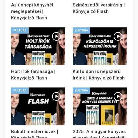
Az ünnepi könyvhét
Színészettől versírásig |
meglepetései |
Könyvjelző Flash
Könyvjelző Flash
KULTÚRA
KULTÚRA
Holt írók társasága |
Külföldön is népszerű
Könyvjelző Flash
íróink | Könyvjelző Flash
KULTÚRA
KULTÚRA
Bukott mesterművek |
2025: A magyar könyves
Könyvjelző Flash
sikerek éve | Könyvjelző