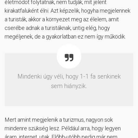
életmódot folytatnak, nem tudják, mit jelent
kirakatfaluként élni. Azt képzelik, hogyha megjelennek
a turisták, akkor a környezet meg az élelem, amit
cserébe adnak a turistáknak, untig elég, hogy
megéljenek, de a gyakorlatban ez nem így működik.
Mindenki úgy véli, hogy 1-1 fa senkinek
sem hiányzik.
Mert amint megjelenik a turizmus, nagyon sok
mindenre szükség lesz. Például arra, hogy legyen
áram, internet, utak. Előbb-utóbb pedig már nem