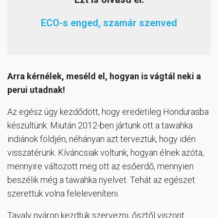
ECO-s enged, szamár szenved
Arra kérnélek, meséld el, hogyan is vágtál neki a
perui utadnak!
Az egész úgy kezdődött, hogy eredetileg Hondurasba
készültünk. Miután 2012-ben jártunk ott a tawahka
indiánok földjén, néhányan azt terveztük, hogy idén
visszatérünk. Kíváncsiak voltunk, hogyan élnek azóta,
mennyire változott meg ott az esőerdő, mennyien
beszélik még a tawahka nyelvet. Tehát az egészet
szerettük volna feleleveníteni.
Tavaly nyáron kezdtük szervezni, ősztől viszont