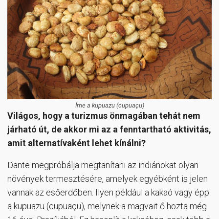
Íme a kupuazu (cupuaçu)
Világos, hogy a turizmus önmagában tehát nem
járható út, de akkor mi az a fenntartható aktivitás,
amit alternatívaként lehet kínálni?
Dante megpróbálja megtanítani az indiánokat olyan
növények termesztésére, amelyek egyébként is jelen
vannak az esőerdőben. Ilyen például a kakaó vagy épp
a kupuazu (cupuaçu), melynek a magvait ő hozta még