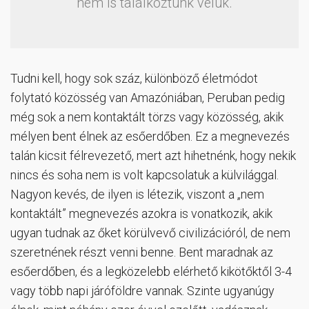
nem is találkoztunk velük.
Tudni kell, hogy sok száz, különböző életmódot
folytató közösség van Amazóniában, Peruban pedig
még sok a nem kontaktált törzs vagy közösség, akik
mélyen bent élnek az esőerdőben. Ez a megnevezés
talán kicsit félrevezető, mert azt hihetnénk, hogy nekik
nincs és soha nem is volt kapcsolatuk a külvilággal.
Nagyon kevés, de ilyen is létezik, viszont a „nem
kontaktált” megnevezés azokra is vonatkozik, akik
ugyan tudnak az őket körülvevő civilizációról, de nem
szeretnének részt venni benne. Bent maradnak az
esőerdőben, és a legközelebb elérhető kikötőktől 3-4
vagy több napi járóföldre vannak. Szinte ugyanúgy