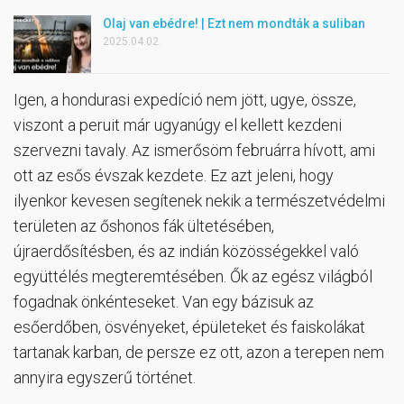
Olaj van ebédre! | Ezt nem mondták a suliban
2025.04.02.
Igen, a hondurasi expedíció nem jött, ugye, össze,
viszont a peruit már ugyanúgy el kellett kezdeni
szervezni tavaly. Az ismerősöm februárra hívott, ami
ott az esős évszak kezdete. Ez azt jeleni, hogy
ilyenkor kevesen segítenek nekik a természetvédelmi
területen az őshonos fák ültetésében,
újraerdősítésben, és az indián közösségekkel való
együttélés megteremtésében. Ők az egész világból
fogadnak önkénteseket. Van egy bázisuk az
esőerdőben, ösvényeket, épületeket és faiskolákat
tartanak karban, de persze ez ott, azon a terepen nem
annyira egyszerű történet.