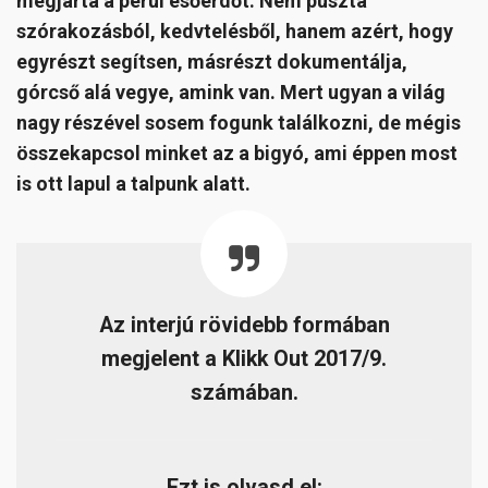
megjárta a perui esőerdőt. Nem puszta
szórakozásból, kedvtelésből, hanem azért, hogy
egyrészt segítsen, másrészt dokumentálja,
górcső alá vegye, amink van. Mert ugyan a világ
nagy részével sosem fogunk találkozni, de mégis
összekapcsol minket az a bigyó, ami éppen most
is ott lapul a talpunk alatt.
Az interjú rövidebb formában
megjelent a Klikk Out 2017/9.
számában.
Ezt is olvasd el: