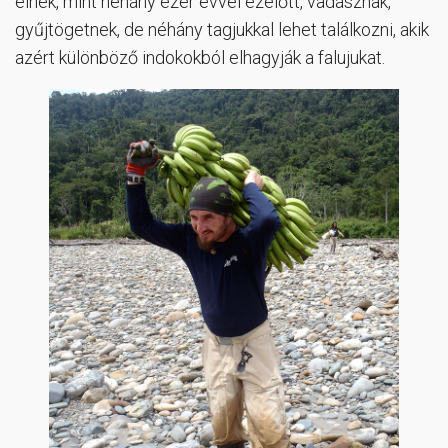
élnek, mint néhány ezer évvel ezelőtt, vadásznak,
gyűjtögetnek, de néhány tagjukkal lehet találkozni, akik
azért különböző indokokból elhagyják a falujukat.