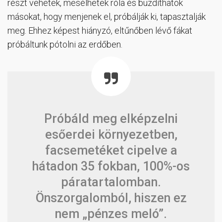
részt vehetek, mesélhetek róla és buzdíthatok
másokat, hogy menjenek el, próbálják ki, tapasztalják
meg. Ehhez képest hiányzó, eltűnőben lévő fákat
próbáltunk pótolni az erdőben.
Próbáld meg elképzelni
esőerdei környezetben,
facsemetéket cipelve a
hátadon 35 fokban, 100%-os
páratartalomban.
Önszorgalomból, hiszen ez
nem „pénzes meló”.