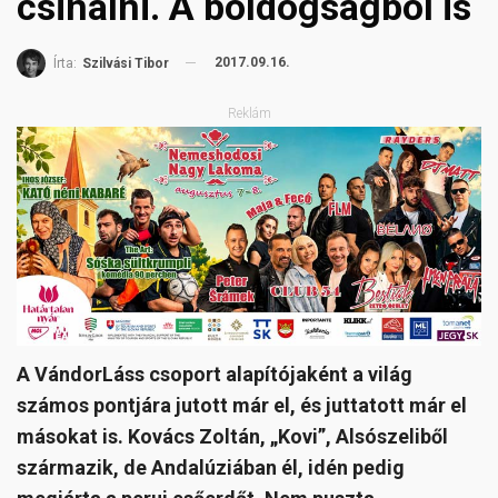
csinálni. A boldogságból is
2017.09.16.
Írta:
Szilvási Tibor
Reklám
A VándorLáss csoport alapítójaként a világ
számos pontjára jutott már el, és juttatott már el
másokat is. Kovács Zoltán, „Kovi”, Alsószeliből
származik, de Andalúziában él, idén pedig