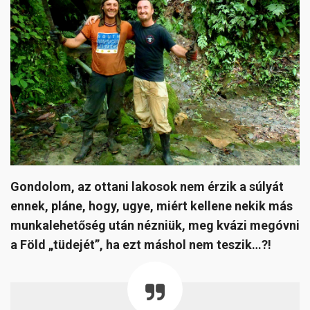
Gondolom, az ottani lakosok nem érzik a súlyát
ennek, pláne, hogy, ugye, miért kellene nekik más
munkalehetőség után nézniük, meg kvázi megóvni
a Föld „tüdejét”, ha ezt máshol nem teszik…?!