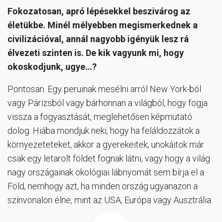
Fokozatosan, apró lépésekkel beszivárog az
életükbe. Minél mélyebben megismerkednek a
civilizációval, annál nagyobb igényük lesz rá
élvezeti szinten is. De kik vagyunk mi, hogy
okoskodjunk, ugye…?
Pontosan. Egy peruinak mesélni arról New York-ból
vagy Párizsból vagy bárhonnan a világból, hogy fogja
vissza a fogyasztását, meglehetősen képmutató
dolog. Hiába mondjuk neki, hogy ha feláldozzátok a
környezeteteket, akkor a gyerekeitek, unokáitok már
csak egy letarolt földet fognak látni, vagy hogy a világ
nagy országainak ökológiai lábnyomát sem bírja el a
Föld, nemhogy azt, ha minden ország ugyanazon a
színvonalon élne, mint az USA, Európa vagy Ausztrália.