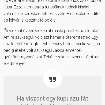
16 éve, Brazíliából. Ez hasonlít a kakaóhoz, csak több a
húsa. Ezzel nemcsak a turistáknak tudnak kínálni
valamit, de kereskedhetnek is vele – csokoládé, üdítő
és lekvár is készíthető belőle.
Ők viszont évezredeken át másképp élték az életüket.
Amire szükségük volt, azt hamar előteremtették. Egy
ház felépítése legfeljebb néhány hetes munka volt, ha
pedig ételre volt szükségük, akkor elmentek
gyűjtögetni, vadászni. Tehát ezeknek azonnal látni az
eredményét.
Ha viszont egy kupuazu fát