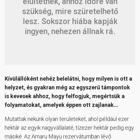
elültetnek, ahhoz időre van
szükség, mire szüretelhető
lesz. Sokszor hiába kapják
ingyen, nehezen állnak rá.
Kívülállóként nehéz belelátni, hogy milyen is ott a
helyzet, és gyakran még az egyszerű támpontok
is kevesek ahhoz, hogy felfogjuk, megértsük a
folyamatokat, amelyek éppen ott zajlanak…
Mutattak nekünk olyan területeket, ahol például ezer
hektár az egyik nagyvállalaté, tízezer hektár pedig egy
másiké. Az Amaru Mayu rezervátumban lévő