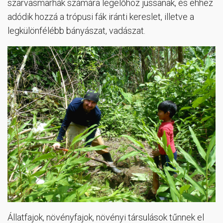
szarvasmarhák számára legelőhöz jussanak, és ehhez
adódik hozzá a trópusi fák iránti kereslet, illetve a
legkülönfélébb bányászat, vadászat.
Állatfajok, növényfajok, növényi társulások tűnnek el