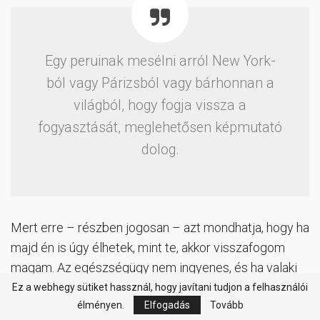
Egy peruinak mesélni arról New York-
ból vagy Párizsból vagy bárhonnan a
világból, hogy fogja vissza a
fogyasztását, meglehetősen képmutató
dolog.
Mert erre – részben jogosan – azt mondhatja, hogy ha
majd én is úgy élhetek, mint te, akkor visszafogom
magam. Az egészségügy nem ingyenes, és ha valaki
megbetegszik, akkor sokaknak megváltozik a
Ez a webhegy sütiket hassznál, hogy javítani tudjon a felhasználói
élményen.
Elfogadás
Tovább
véleménye arról, hogy kivágjanak-e egy fát,