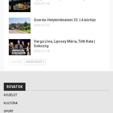
2026.07.24.
Szerda-Helytörténelem 33. | A kórház
2026.07.22.
Varga Lívia, Lipcsey Mária, Tóth Kata |
Sokszög
2026.07.18.
ELŐZŐ
KÖVETKEZŐ
ROVATOK
KÖZÉLET
KULTÚRA
SPORT