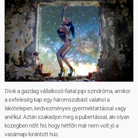
Dívik a gazdag vállalkozó-fiatal pipi szindróma, amikor
a exfeleség kap egy háromszobást valahol a
lakótelepen, kedvezményes gyermektartással vagy
anélkül. Aztán szakadjon meg a pubertással, aki olyan
közegben nőtt fel, hogy hétfőn már nem volt jó a
vasárnapi kirántott hús.