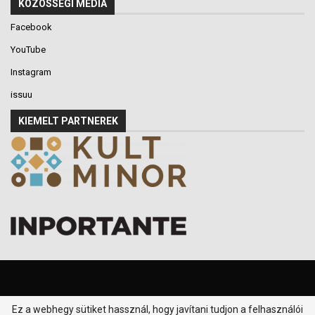
KÖZÖSSÉGI MÉDIA
Facebook
YouTube
Instagram
issuu
KIEMELT PARTNEREK
Ez a webhegy sütiket hassznál, hogy javítani tudjon a felhasználói
© 2016-2026 - Klikk P.T. - Minden jog fenntartva.