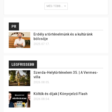
MÉG TÖBB...
PR
Erdély a történelmünk és a kultúránk
bölcsője
2025.07.17.
LEGFRISSEBB
Szerda-Helytörténelem 35. | A Vermes-
villa
2026.08.05.
Költők és díjak | Könyvjelző Flash
2026.08.04.