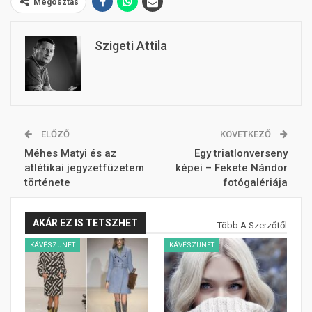
Megosztás
Szigeti Attila
ELŐZŐ
KÖVETKEZŐ
Méhes Matyi és az
Egy triatlonverseny
atlétikai jegyzetfüzetem
képei – Fekete Nándor
története
fotógalériája
AKÁR EZ IS TETSZHET
Több A Szerzőtől
KÁVÉSZÜNET
KÁVÉSZÜNET