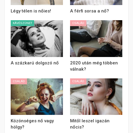
Légy télen is nőies!
A férfi sorsa a nő?
KÁVÉSZÜNET
CSALÁD
A százkarú dolgozó nő
2020 után még többen
válnak?
CSALÁD
CSALÁD
Közönséges nő vagy
Mitől leszel igazán
hölgy?
nőcis?