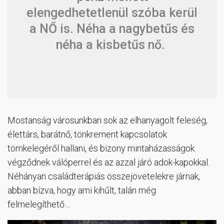
elengedhetetlenül szóba kerül
a NŐ is. Néha a nagybetűs és
néha a kisbetűs nő.
Mostanság városunkban sok az elhanyagolt feleség,
élettárs, barátnő, tönkrement kapcsolatok
tömkelegéről hallani, és bizony mintaházasságok
végződnek válóperrel és az azzal járó adok-kapokkal.
Néhányan családterápiás összejövetelekre járnak,
abban bízva, hogy ami kihűlt, talán még
felmelegíthető…