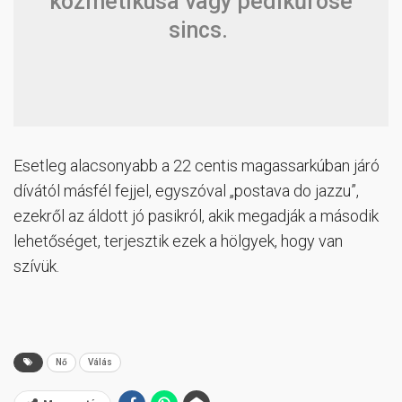
kozmetikusa vagy pedikűröse
sincs.
Esetleg alacsonyabb a 22 centis magassarkúban járó
dívától másfél fejjel, egyszóval „postava do jazzu”,
ezekről az áldott jó pasikról, akik megadják a második
lehetőséget, terjesztik ezek a hölgyek, hogy van
szívük.
Nő
Válás