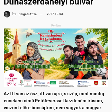
Dunaszerdahelyi bulvár
2017.10.03.
Írta:
Szigeti Attila
Reklám
Az Itt van az ősz, itt van újra, s szép, mint mindig
énnekem című Petőfi-verssel kezdeném írásom,
viszont előre bocsájtom, nem vagyok a magyar