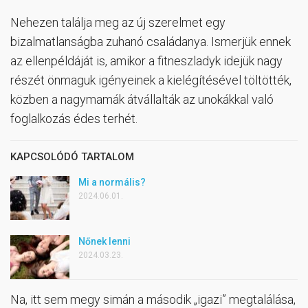
Nehezen találja meg az új szerelmet egy
bizalmatlanságba zuhanó családanya. Ismerjük ennek
az ellenpéldáját is, amikor a fitneszladyk idejük nagy
részét önmaguk igényeinek a kielégítésével töltötték,
közben a nagymamák átvállalták az unokákkal való
foglalkozás édes terhét.
KAPCSOLÓDÓ TARTALOM
Mi a normális?
2024.06.01.
Nőnek lenni
2024.03.23.
Na, itt sem megy simán a második „igazi” megtalálása,