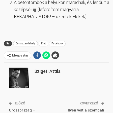
A betontömbök a helyükön maradnak, és lendült a
középső ujj. (lefordítom magyarra:
BEKAPHATJÁTOK! – üzenték Elekék)
Dunaszerdahely
Élet
Facebook
Megosztás
Szigeti Attila
ELŐZŐ
KÖVETKEZŐ
Oroszország –
Ilyen volt a szombati