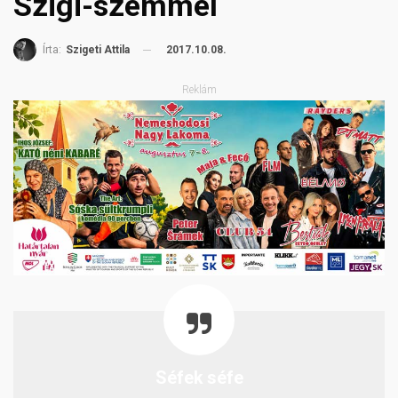
Szigi-szemmel
2017.10.08.
Írta:
Szigeti Attila
Reklám
Séfek séfe