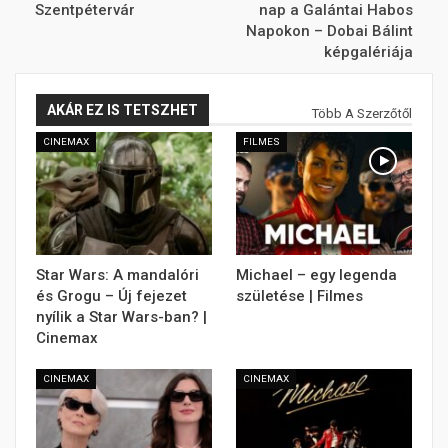
Szentpétervár
nap a Galántai Habos
Napokon – Dobai Bálint
képgalériája
AKÁR EZ IS TETSZHET
Több A Szerzőtől
CINEMAX
FILMES
Star Wars: A mandalóri
Michael – egy legenda
és Grogu – Új fejezet
születése | Filmes
nyílik a Star Wars-ban? |
Cinemax
CINEMAX
CINEMAX