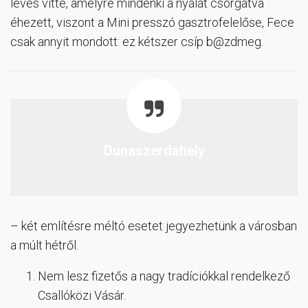
leves vitte, amelyre mindenki a nyálát csorgatva
éhezett, viszont a Mini presszó gasztrofelelőse, Fece
csak annyit mondott: ez kétszer csíp b@zdmeg.
Dunaszerdahely
– két említésre méltó esetet jegyezhetünk a városban
a múlt hétről.
Nem lesz fizetős a nagy tradíciókkal rendelkező
Csallóközi Vásár.