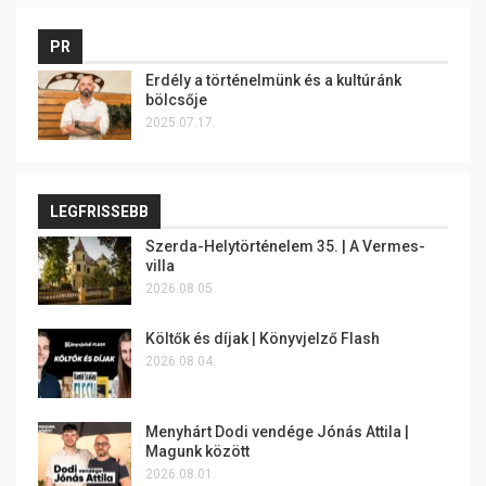
PR
Erdély a történelmünk és a kultúránk
bölcsője
2025.07.17.
LEGFRISSEBB
Szerda-Helytörténelem 35. | A Vermes-
villa
2026.08.05.
Költők és díjak | Könyvjelző Flash
2026.08.04.
Menyhárt Dodi vendége Jónás Attila |
Magunk között
2026.08.01.