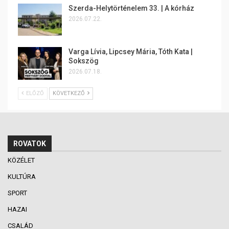
Szerda-Helytörténelem 33. | A kórház
2026.07.22.
Varga Lívia, Lipcsey Mária, Tóth Kata |
Sokszög
2026.07.18.
ELŐZŐ
KÖVETKEZŐ
ROVATOK
KÖZÉLET
KULTÚRA
SPORT
HAZAI
CSALÁD