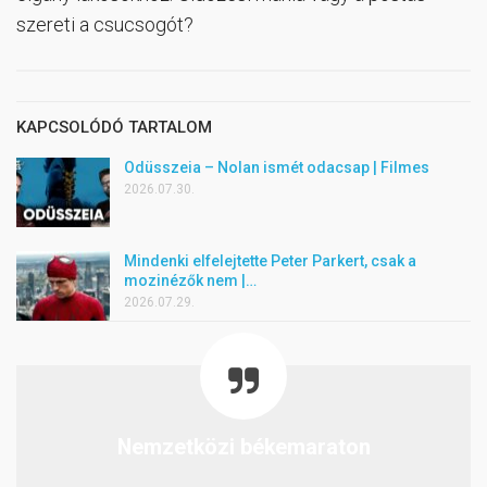
szereti a csucsogót?
KAPCSOLÓDÓ TARTALOM
Odüsszeia – Nolan ismét odacsap | Filmes
2026.07.30.
Mindenki elfelejtette Peter Parkert, csak a
mozinézők nem |…
2026.07.29.
Nemzetközi békemaraton