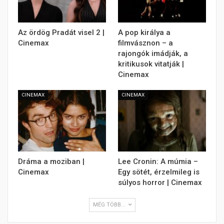
Az ördög Pradát visel 2 |
A pop királya a
Cinemax
filmvásznon – a
rajongók imádják, a
kritikusok vitatják |
Cinemax
CINEMAX
CINEMAX
Dráma a moziban |
Lee Cronin: A múmia –
Cinemax
Egy sötét, érzelmileg is
súlyos horror | Cinemax
MÉG TÖBB...