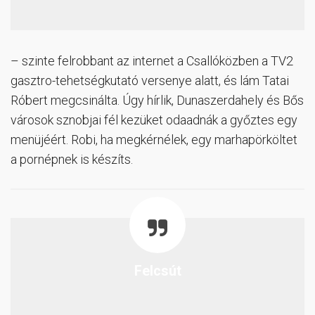
– szinte felrobbant az internet a Csallóközben a TV2
gasztro-tehetségkutató versenye alatt, és lám Tatai
Róbert megcsinálta. Úgy hírlik, Dunaszerdahely és Bős
városok sznobjai fél kezüket odaadnák a győztes egy
menüjéért. Robi, ha megkérnélek, egy marhapörköltet
a pornépnek is készíts.
Felcsút