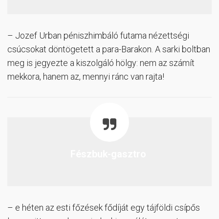
– Jozef Urban péniszhimbáló futama nézettségi
csúcsokat döntögetett a para-Barakon. A sarki boltban
meg is jegyezte a kiszolgáló hölgy: nem az számít
mekkora, hanem az, mennyi ránc van rajta!
Fészbuk-gasztro
– e héten az esti főzések fődíját egy tájföldi csípős