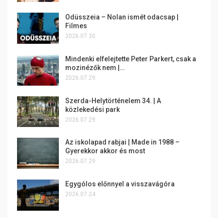
Odüsszeia – Nolan ismét odacsap |
Filmes
2026.07.30.
Mindenki elfelejtette Peter Parkert, csak a
mozinézők nem |…
2026.07.29.
Szerda-Helytörténelem 34. | A
közlekedési park
2026.07.29.
Az iskolapad rabjai | Made in 1988 –
Gyerekkor akkor és most
2026.07.29.
Egygólos előnnyel a visszavágóra
2026.07.24.