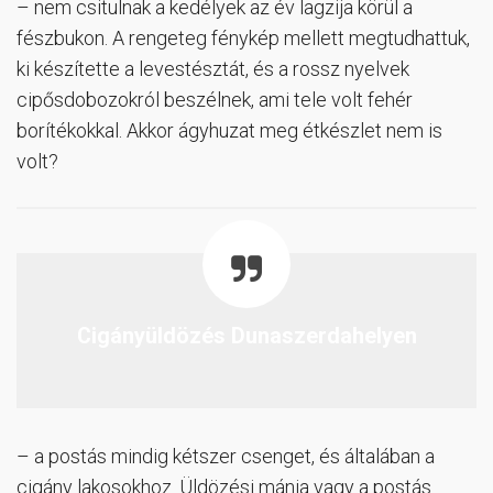
– nem csitulnak a kedélyek az év lagzija körül a
fészbukon. A rengeteg fénykép mellett megtudhattuk,
ki készítette a levestésztát, és a rossz nyelvek
cipősdobozokról beszélnek, ami tele volt fehér
borítékokkal. Akkor ágyhuzat meg étkészlet nem is
volt?
Cigányüldözés Dunaszerdahelyen
– a postás mindig kétszer csenget, és általában a
cigány lakosokhoz. Üldözési mánia vagy a postás