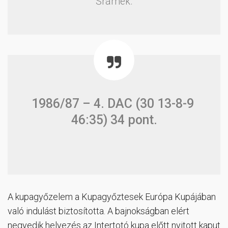
Šrámek.
1986/87 – 4. DAC (30 13-8-9
46:35) 34 pont.
A kupagyőzelem a Kupagyőztesek Európa Kupájában
való indulást biztosította. A bajnokságban elért
negyedik helyezés az Intertotó kupa előtt nyitott kaput