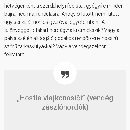
hétvégenként a szerdahelyi focisták gyógyíre minden
bajra, ficamra, rándulásra. Ahogy ő futott, nem futott
úgy senki, Simonics gyúróval egyetemben. A
szőnyeggel letakart hordágyra ki emlékszik? Vagy a
pálya szélén álldogáló pocakos rendőrökre, hosszú
szőrű farkaskutyákkal? Vagy a vendégszektor
feliratára:
„Hostia vlajkonosiči” (vendég
zászlóhordók)