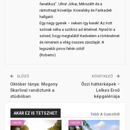
fanatikus”. Ultra! Jókai, Mikszáth és a
rántottsajt követője. Kowalsky és Fankadeli
hallgató.
Egy nagy gyerek – nekem így kerek! Az írott
szónak néha a szóköz ad értelmet. Nyisd ki a
szíved, hogy megtaláld! Kedvelem a történelmet
és ismerem a világ összes zászlaját. A
legszebb piros-fehér-zöld!
(Roberto)
ELŐZŐ
KÖVETKEZŐ
Október lánya: Mogony
Őszi háttérképek –
Skarlival randiztunk a
Lelkes Ernő
stúdióban
képgalériája
AKÁR EZ IS TETSZHET
Több A Szerzőtől
HAZAI
HAZAI