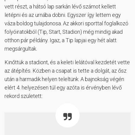
vett részt, a hátsó lap sarkán lévő számot kellett
letépni és az urnába dobni. Egyszer így lettem egy
váza boldog tulajdonosa. Az akkori sporttal foglalkozó
folyóiratokból (Tip, Start, Stadion) még mindig akad
otthon pár példány. Igaz, a Tip lapjai egy hét alatt
megsárgultak.
Kinőttük a stadiont, és a keleti lelátóval kezdetét vette
az átépítés. Közben a csapat is tette a dolgát, az ősz
után a harmadik helyen teleltünk. A bajnokság végén
elért 4. helyezésen túl egy azóta is érvényben lévő
rekord született: