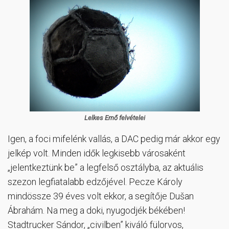
Lelkes Ernő felvételei
Igen, a foci mifelénk vallás, a DAC pedig már akkor egy
jelkép volt. Minden idők legkisebb városaként
„jelentkeztünk be” a legfelső osztályba, az aktuális
szezon legfiatalabb edzőjével. Pecze Károly
mindössze 39 éves volt ekkor, a segítője Dušan
Ábrahám. Na meg a doki, nyugodjék békében!
Stadtrucker Sándor, „civilben” kiváló fülorvos,