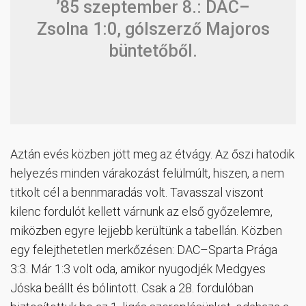
’85 szeptember 8.: DAC–
Zsolna 1:0, gólszerző Majoros
büntetőből.
Aztán evés közben jött meg az étvágy. Az őszi hatodik
helyezés minden várakozást felülmúlt, hiszen, a nem
titkolt cél a bennmaradás volt. Tavasszal viszont
kilenc fordulót kellett várnunk az első győzelemre,
miközben egyre lejjebb kerültünk a tabellán. Közben
egy felejthetetlen merkőzésen: DAC–Sparta Prága
3:3. Már 1:3 volt oda, amikor nyugodjék Medgyes
Jóska beállt és bólintott. Csak a 28. fordulóban