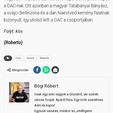
a DAC-nak. Ott azonban a magyar Tatabányai Bányász,
a svájci Bellinzona és a dán Naestved kemény falatnak
bizonyult, így utolsó lett a DAC a csoportjában.
Folyt. köv.
(Roberto)
Foci
Grund
Roberto
Megosztás
Bögi Róbert
Csak egy srác vagyok a Grundról, aki szereti
városa fociját. Apáról fiúra. Egy örök szerelmes.
Adni és kapni!
Egyszer vasutas, máskor az „intelligens