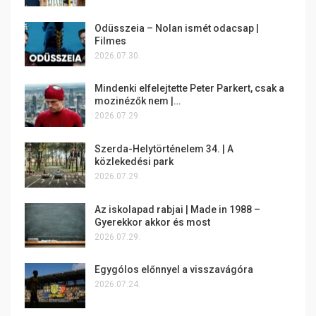
Odüsszeia – Nolan ismét odacsap |
Filmes
2026.07.30.
Mindenki elfelejtette Peter Parkert, csak a
mozinézők nem |…
2026.07.29.
Szerda-Helytörténelem 34. | A
közlekedési park
2026.07.29.
Az iskolapad rabjai | Made in 1988 –
Gyerekkor akkor és most
2026.07.29.
Egygólos előnnyel a visszavágóra
2026.07.24.