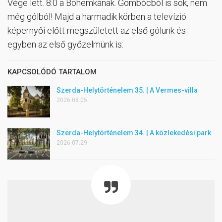
Vége lett. 8:0 a Bohemkának. Gombócból is sok, nem
még gólból! Majd a harmadik körben a televízió
képernyői előtt megszületett az első gólunk és
egyben az első győzelmünk is:
KAPCSOLÓDÓ TARTALOM
Szerda-Helytörténelem 35. | A Vermes-villa
2026.08.05.
Szerda-Helytörténelem 34. | A közlekedési park
2026.07.29.