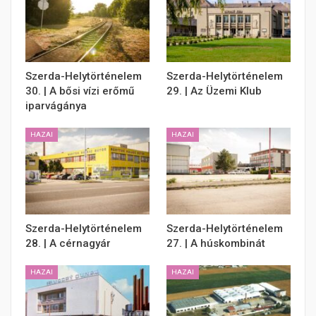
Szerda-Helytörténelem
Szerda-Helytörténelem
30. | A bősi vízi erőmű
29. | Az Üzemi Klub
iparvágánya
HAZAI
HAZAI
Szerda-Helytörténelem
Szerda-Helytörténelem
28. | A cérnagyár
27. | A húskombinát
HAZAI
HAZAI