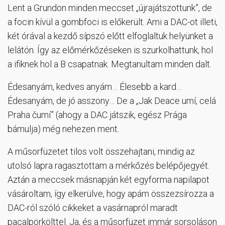
Lent a Grundon minden meccset „újrajátszottunk”, de
a focin kívül a gombfoci is előkerült. Ami a DAC-ot illeti,
két órával a kezdő sípszó előtt elfoglaltuk helyünket a
lelátón. Így az előmérkőzéseken is szurkolhattunk, hol
a ifiknek hol a B csapatnak. Megtanultam minden dalt.
Édesanyám, kedves anyám… Élesebb a kard…
Édesanyám, de jó asszony… De a „Jak Deace umí, celá
Praha čumí” (ahogy a DAC játszik, egész Prága
bámulja) még nehezen ment.
A műsorfüzetet tilos volt összehajtani, mindig az
utolsó lapra ragasztottam a mérkőzés belépőjegyét.
Aztán a meccsek másnapján két egyforma napilapot
vásároltam, így elkerülve, hogy apám összezsírozza a
DAC-ról szóló cikkeket a vasárnapról maradt
pacalpörkölttel. Ja, és a műsorfüzet immár sorsoláson