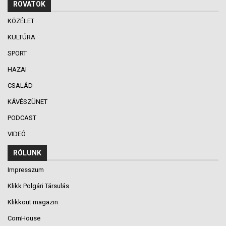
ROVATOK
KÖZÉLET
KULTÚRA
SPORT
HAZAI
CSALÁD
KÁVÉSZÜNET
PODCAST
VIDEÓ
RÓLUNK
Impresszum
Klikk Polgári Társulás
Klikkout magazin
CornHouse