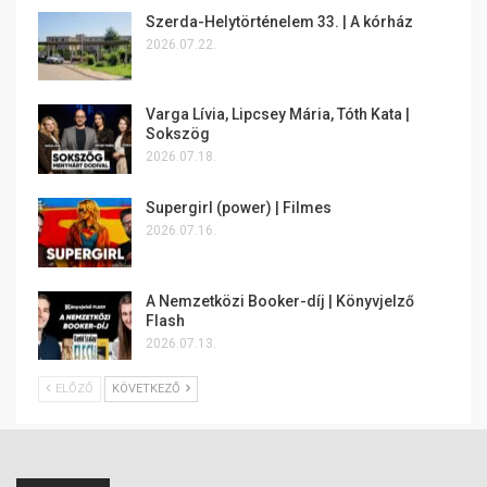
Szerda-Helytörténelem 33. | A kórház
2026.07.22.
Varga Lívia, Lipcsey Mária, Tóth Kata |
Sokszög
2026.07.18.
Supergirl (power) | Filmes
2026.07.16.
A Nemzetközi Booker-díj | Könyvjelző
Flash
2026.07.13.
ELŐZŐ
KÖVETKEZŐ