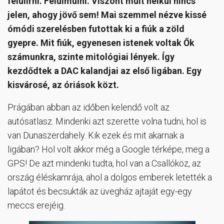
felülírni. Felülmúlni. Viszont múlt nélkül nincs
jelen, ahogy jövő sem! Mai szemmel nézve kissé
ómódi szerelésben futottak ki a fiúk a zöld
gyepre. Mit fiúk, egyenesen istenek voltak Ők
számunkra, szinte mitológiai lények. Így
kezdődtek a DAC kalandjai az első ligában. Egy
kisvárosé, az óriások közt.
Prágában abban az időben kelendő volt az
autósatlasz. Mindenki azt szerette volna tudni, hol is
van Dunaszerdahely. Kik ezek és mit akarnak a
ligában? Hol volt akkor még a Google térképe, meg a
GPS! De azt mindenki tudta, hol van a Csallóköz, az
ország éléskamrája, ahol a dolgos emberek letették a
lapátot és becsukták az üvegház ajtaját egy-egy
meccs erejéig.