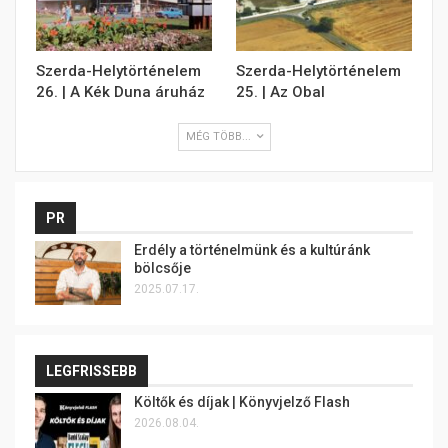
Szerda-Helytörténelem
Szerda-Helytörténelem
26. | A Kék Duna áruház
25. | Az Obal
MÉG TÖBB...
PR
Erdély a történelmünk és a kultúránk
bölcsője
2025.07.17.
LEGFRISSEBB
Költők és díjak | Könyvjelző Flash
2026.08.04.