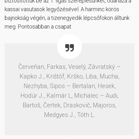
biztosítottuk be az 1. ligás szereplésünket, odahaza a
kassai vasutasok legyőzésével. A harminc körös
bajnokság végén, a tizenegyedik lépcsőfokon álltunk
meg. Pontosabban a csapat:
Červeňan, Farkas, Veselý, Závratský –
Kapko J., Krištóf, Krško, Liba, Mucha,
Nezhyba, Sipos – Bertalan, Hesek,
Hodúr J., Kalmár L, Michalec – Audi,
Bartoš, Čertek, Draskovič, Majoros,
Medgyes J., Tóth L.