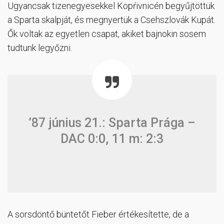
Ugyancsak tizenegyesekkel Kopŕivnicén begyűjtöttük
a Sparta skalpját, és megnyertük a Csehszlovák Kupát.
Ők voltak az egyetlen csapat, akiket bajnokin sosem
tudtunk legyőzni.
’87 június 21.: Sparta Prága –
DAC 0:0, 11 m: 2:3
A sorsdöntő büntetőt Fieber értékesítette, de a