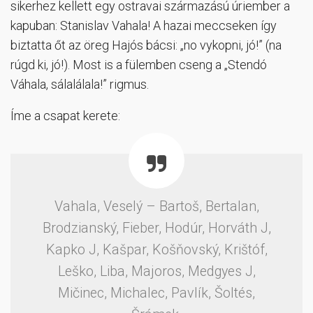
sikerhez kellett egy ostravai származású úriember a
kapuban: Stanislav Vahala! A hazai meccseken így
biztatta őt az öreg Hajós bácsi: „no vykopni, jó!” (na
rúgd ki, jó!). Most is a fülemben cseng a „Stendó
Váhala, sálalálala!” rigmus.
Íme a csapat kerete:
Vahala, Veselý – Bartoš, Bertalan,
Brodzianský, Fieber, Hodúr, Horváth J,
Kapko J, Kašpar, Košňovský, Krištóf,
Leško, Liba, Majoros, Medgyes J,
Mičinec, Michalec, Pavlík, Šoltés,