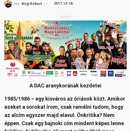
2017.10.18.
Írta:
Bögi Róbert
Reklám
A DAC aranykorának kezdetei
1985/1986 – egy kisváros az óriások közt.
Amikor
ezeket a sorokat írom, csak remélni tudom, hogy
az alcím egyszer majd elavul. Önkritika? Nem
éppen. Csak egy bajnoki cím mindent képes lenne