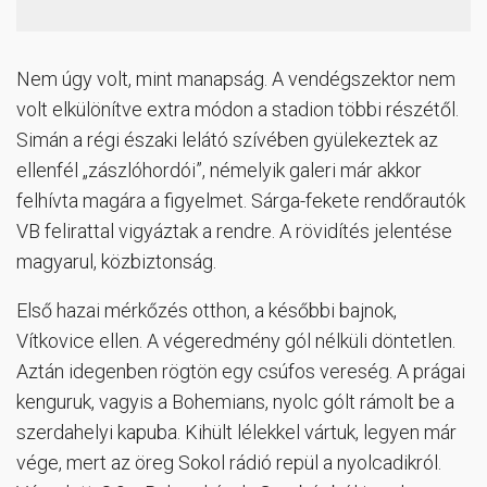
Nem úgy volt, mint manapság. A vendégszektor nem
volt elkülönítve extra módon a stadion többi részétől.
Simán a régi északi lelátó szívében gyülekeztek az
ellenfél „zászlóhordói”, némelyik galeri már akkor
felhívta magára a figyelmet. Sárga-fekete rendőrautók
VB felirattal vigyáztak a rendre. A rövidítés jelentése
magyarul, közbiztonság.
Első hazai mérkőzés otthon, a későbbi bajnok,
Vítkovice ellen. A végeredmény gól nélküli döntetlen.
Aztán idegenben rögtön egy csúfos vereség. A prágai
kenguruk, vagyis a Bohemians, nyolc gólt rámolt be a
szerdahelyi kapuba. Kihült lélekkel vártuk, legyen már
vége, mert az öreg Sokol rádió repül a nyolcadikról.