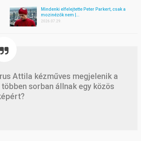
Mindenki elfelejtette Peter Parkert, csak a
mozinézők nem |…
2026.07.29.
brus Attila kézműves megjelenik a
 többen sorban állnak egy közös
képért?