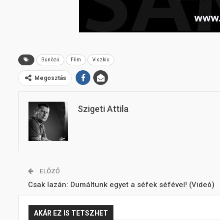
Bűnöző
Film
Viszkis
Megosztás
Szigeti Attila
ELŐZŐ
Csak lazán: Dumáltunk egyet a séfek séfével! (Videó)
AKÁR EZ IS TETSZHET