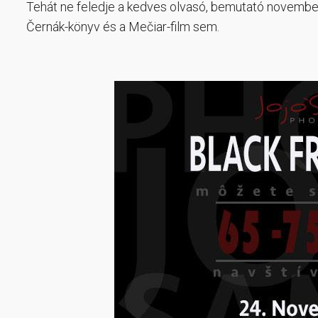
Tehát ne feledje a kedves olvasó, bemutató november
Černák-könyv és a Mečiar-film sem.