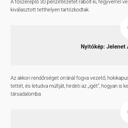
A főszereplő 30 pénzintézetet rabolt ki, fegyverrel ve
kiválasztott tetthelyen tartózkodtak.
Nyitókép: Jelenet 
Az akkori rendőrséget orránál fogva vezető, hokika
tettét, és letudva múltját, hirdeti az „igét”, hogyan is 
társadalomba.