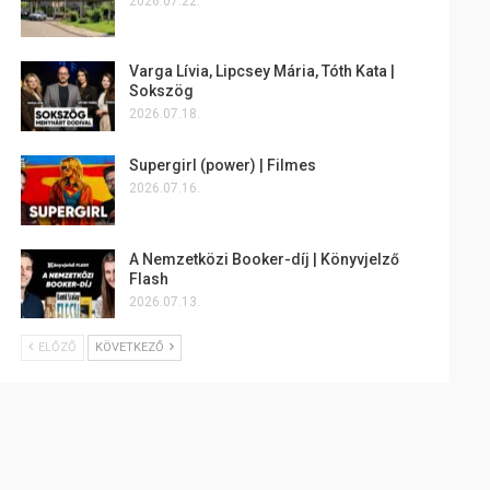
2026.07.22.
Varga Lívia, Lipcsey Mária, Tóth Kata |
Sokszög
2026.07.18.
Supergirl (power) | Filmes
2026.07.16.
A Nemzetközi Booker-díj | Könyvjelző
Flash
2026.07.13.
ELŐZŐ
KÖVETKEZŐ