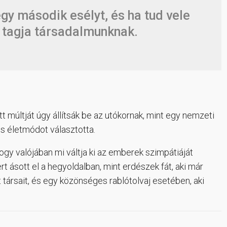
gy második esélyt, és ha tud vele
gú tagja társadalmunknak.
tt múltját úgy állítsák be az utókornak, mint egy nemzeti
is életmódot választotta.
y valójában mi váltja ki az emberek szimpátiáját
t ásott el a hegyoldalban, mint erdészek fát, aki már
társait, és egy közönséges rablótolvaj esetében, aki