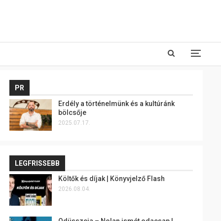
PR
Erdély a történelmünk és a kultúránk
bölcsője
2025.07.17.
LEGFRISSEBB
Költők és díjak | Könyvjelző Flash
2026.08.04.
Odüsszeia – Nolan ismét odacsap |