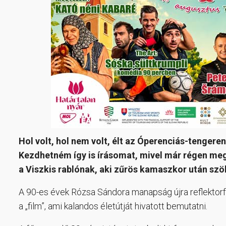
Hol volt, hol nem volt, élt az Óperenciás-tengeren
Kezdhetném így is írásomat, mivel már régen me
a Viszkis rablónak, aki zűrös kamaszkor után sz
A 90-es évek Rózsa Sándora manapság újra reflektorf
a „film”, ami kalandos életútját hivatott bemutatni.