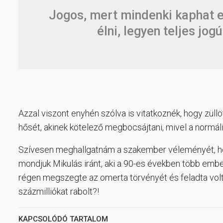
Jogos, mert mindenki kaphat e
élni, legyen teljes jo
Azzal viszont enyhén szólva is vitatkoznék, hogy züllö
hősét, akinek kötelező megbocsájtani, mivel a normál
Szívesen meghallgatnám a szakember véleményét, hog
mondjuk Mikulás iránt, aki a 90-es években több ember
régen megszegte az omerta törvényét és feladta volt 
százmilliókat rabolt?!
KAPCSOLÓDÓ TARTALOM