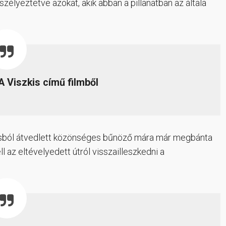
szélyeztetve azokat, akik abban a pillanatban az általa
A Viszkis című filmből
pusból átvedlett közönséges bűnöző mára már megbánta
kell az eltévelyedett útról visszailleszkedni a