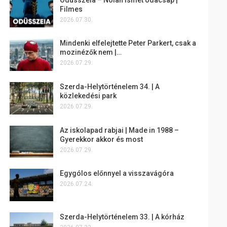
Filmes
2026.07.30.
Mindenki elfelejtette Peter Parkert, csak a
mozinézők nem |…
2026.07.29.
Szerda-Helytörténelem 34. | A
közlekedési park
2026.07.29.
Az iskolapad rabjai | Made in 1988 –
Gyerekkor akkor és most
2026.07.29.
Egygólos előnnyel a visszavágóra
2026.07.24.
Szerda-Helytörténelem 33. | A kórház