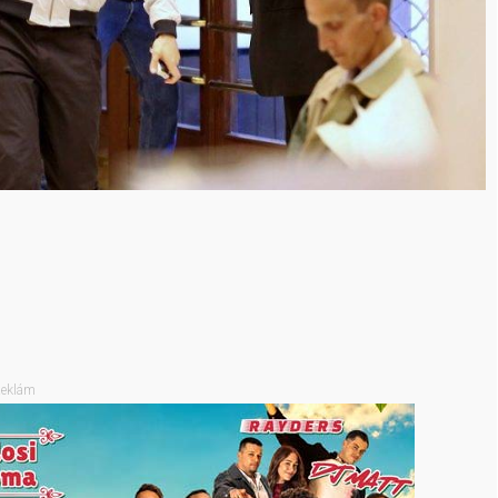
eklám