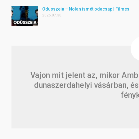
Odüsszeia – Nolan ismét odacsap | Filmes
2026.07.30.
Vajon mit jelent az, mikor Am
dunaszerdahelyi vásárban, és
fény