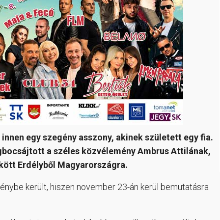
 innen egy szegény asszony, akinek született egy fia.
gbocsájtott a széles közvélemény Ambrus Attilának,
ökött Erdélyből Magyarországra.
énybe került, hiszen november 23-án kerül bemutatásra