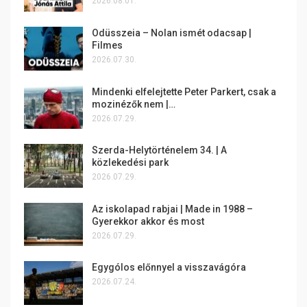
2026.08.01.
Odüsszeia – Nolan ismét odacsap |
Filmes
2026.07.30.
Mindenki elfelejtette Peter Parkert, csak a
mozinézők nem |…
2026.07.29.
Szerda-Helytörténelem 34. | A
közlekedési park
2026.07.29.
Az iskolapad rabjai | Made in 1988 –
Gyerekkor akkor és most
2026.07.29.
Egygólos előnnyel a visszavágóra
2026.07.24.