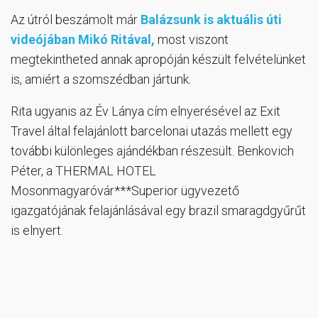
Az útról beszámolt már
Balázsunk is aktuális úti
videójában Mikó Ritával,
most viszont
megtekintheted annak apropóján készült felvételünket
is, amiért a szomszédban jártunk.
Rita ugyanis az Év Lánya cím elnyerésével az Exit
Travel által felajánlott barcelonai utazás mellett egy
további különleges ajándékban részesült. Benkovich
Péter, a THERMAL HOTEL
Mosonmagyaróvár***Superior ügyvezető
igazgatójának felajánlásával egy brazil smaragdgyűrűt
is elnyert.