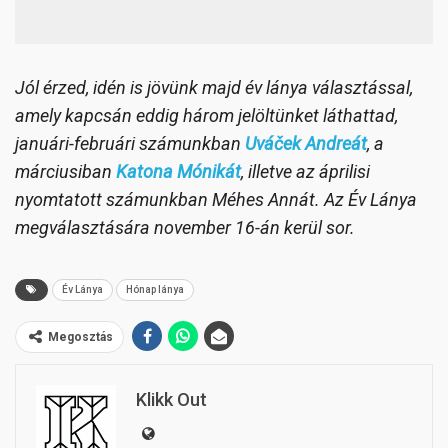
Jól érzed, idén is jövünk majd év lánya választással,
amely kapcsán eddig három jelöltünket láthattad,
januári-februári számunkban
Uváček Andreát
, a
márciusiban
Katona Mónikát
, illetve az áprilisi
nyomtatott számunkban Méhes Annát. Az Év Lánya
megválasztására november 16-án kerül sor.
Év Lánya
Hónap lánya
Megosztás
Klikk Out