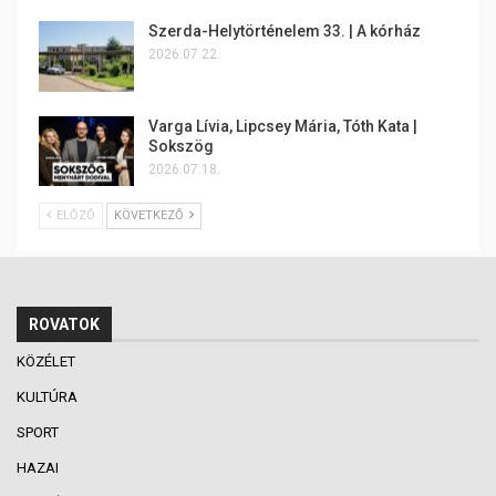
Szerda-Helytörténelem 33. | A kórház
2026.07.22.
Varga Lívia, Lipcsey Mária, Tóth Kata |
Sokszög
2026.07.18.
ELŐZŐ
KÖVETKEZŐ
ROVATOK
KÖZÉLET
KULTÚRA
SPORT
HAZAI