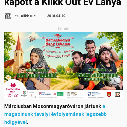
kapott a Klikk Out Év Lánya
2018.04.10.
Írta:
Klikk Out
Reklám
Márciusban Mosonmagyaróváron jártunk
a
magazinunk tavalyi évfolyamának legszebb
hölgyével
.