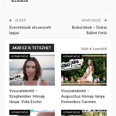
ELŐZŐ
KÖVETKEZŐ
Szerelmünk elcseszett
Buborékok – Dobai
lapjai
Bálint fotói
AKÁR EZ IS TETSZHET
Több A Szerzőtől
HÓNAP NŐJE
HÓNAP NŐJE
Visszatekintő –
Visszatekintő –
Szeptember Hónap
Augusztus Hónap lánya:
lánya: Vida Eszter
Domonkos Carmen
HÓNAP NŐJE
HÓNAP NŐJE