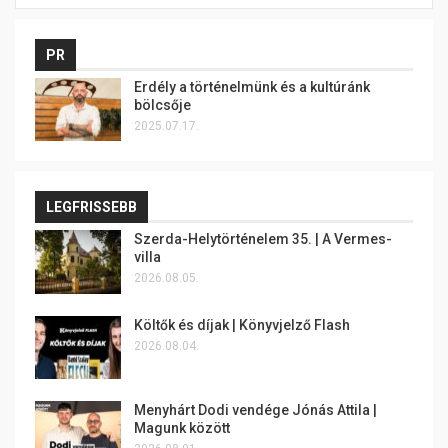
PR
Erdély a történelmünk és a kultúránk
bölcsője
2025.07.17.
LEGFRISSEBB
Szerda-Helytörténelem 35. | A Vermes-
villa
2026.08.05.
Költők és díjak | Könyvjelző Flash
2026.08.04.
Menyhárt Dodi vendége Jónás Attila |
Magunk között