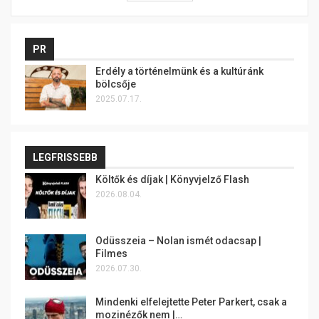
PR
Erdély a történelmünk és a kultúránk
bölcsője
2025.07.17.
LEGFRISSEBB
Költők és díjak | Könyvjelző Flash
2026.08.04.
Odüsszeia – Nolan ismét odacsap |
Filmes
2026.07.30.
Mindenki elfelejtette Peter Parkert, csak a
mozinézők nem |…