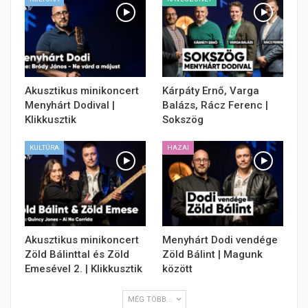
Akusztikus minikoncert
Kárpáty Ernő, Varga
Menyhárt Dodival |
Balázs, Rácz Ferenc |
Klikkusztik
Sokszög
KULTÚRA
HAZAI
Akusztikus minikoncert
Menyhárt Dodi vendége
Zöld Bálinttal és Zöld
Zöld Bálint | Magunk
Emesével 2. | Klikkusztik
között
MÉG TÖBB...