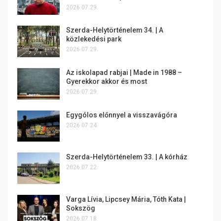
2026.07.29.
Szerda-Helytörténelem 34. | A
közlekedési park
2026.07.29.
Az iskolapad rabjai | Made in 1988 –
Gyerekkor akkor és most
2026.07.29.
Egygólos előnnyel a visszavágóra
2026.07.24.
Szerda-Helytörténelem 33. | A kórház
2026.07.22.
Varga Lívia, Lipcsey Mária, Tóth Kata |
Sokszög
2026.07.18.