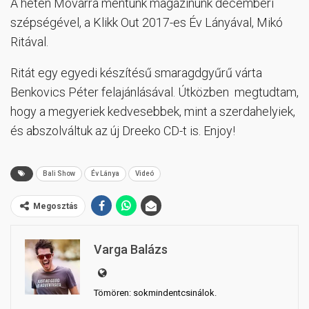
A héten Móvárra mentünk magazinunk decemberi
szépségével, a Klikk Out 2017-es Év Lányával, Mikó
Ritával.
Ritát egy egyedi készítésű smaragdgyűrű várta
Benkovics Péter felajánlásával. Útközben megtudtam,
hogy a megyeriek kedvesebbek, mint a szerdahelyiek,
és abszolváltuk az új Dreeko CD-t is. Enjoy!
Bali Show
Év Lánya
Videó
Megosztás
Varga Balázs
Tömören: sokmindentcsinálok.