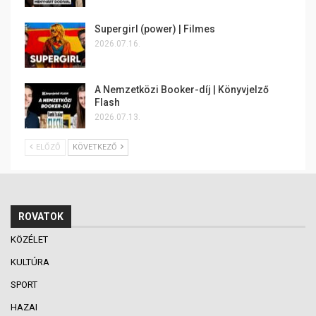
Supergirl (power) | Filmes
2026.07.16.
A Nemzetközi Booker-díj | Könyvjelző
Flash
2026.07.13.
ELŐZŐ
KÖVETKEZŐ
ROVATOK
KÖZÉLET
KULTÚRA
SPORT
HAZAI