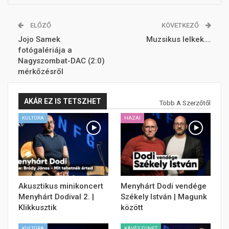
ELŐZŐ
KÖVETKEZŐ
Jojo Samek
Muzsikus lelkek….
fotógalériája a
Nagyszombat-DAC (2:0)
mérkőzésről
AKÁR EZ IS TETSZHET
Több A Szerzőtől
KULTÚRA
HAZAI
Akusztikus minikoncert
Menyhárt Dodi vendége
Menyhárt Dodival 2. |
Székely István | Magunk
Klikkusztik
között
KULTÚRA
KÁVÉSZÜNET