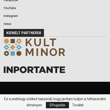
Facebook
YouTube
Instagram
issuu
KIEMELT PARTNEREK
Ez a webhegy sütiket hassznál, hogy javítani tudjon a felhasználói
© 2016-2026 - Klikk P.T. - Minden jog fenntartva.
élményen.
Elfogadás
Tovább