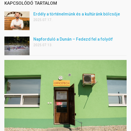
KAPCSOLÓDÓ TARTALOM
Erdély a történelmünk és a kultúránk bölcsője
2025.07.17.
Napforduló a Dunán – Fedezd fel a folyót!
2025.07.13.