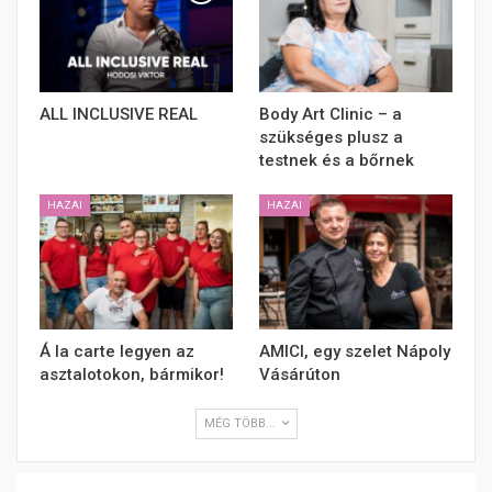
ALL INCLUSIVE REAL
Body Art Clinic – a
szükséges plusz a
testnek és a bőrnek
HAZAI
HAZAI
Á la carte legyen az
AMICI, egy szelet Nápoly
asztalotokon, bármikor!
Vásárúton
MÉG TÖBB...