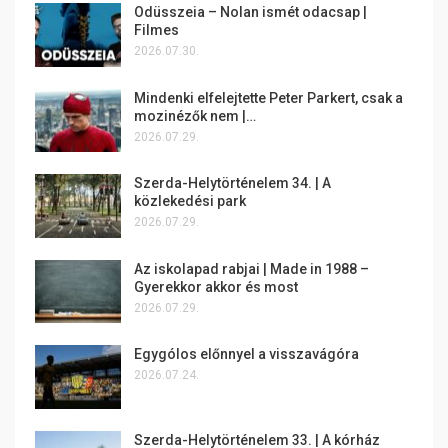
Odüsszeia – Nolan ismét odacsap |
Filmes
2026.07.30.
Mindenki elfelejtette Peter Parkert, csak a
mozinézők nem |…
2026.07.29.
Szerda-Helytörténelem 34. | A
közlekedési park
2026.07.29.
Az iskolapad rabjai | Made in 1988 –
Gyerekkor akkor és most
2026.07.29.
Egygólos előnnyel a visszavágóra
2026.07.24.
Szerda-Helytörténelem 33. | A kórház