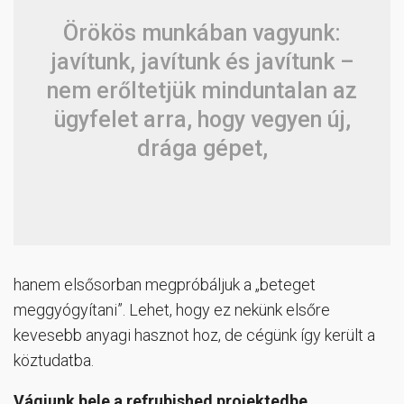
Örökös munkában vagyunk:
javítunk, javítunk és javítunk –
nem erőltetjük minduntalan az
ügyfelet arra, hogy vegyen új,
drága gépet,
hanem elsősorban megpróbáljuk a „beteget
meggyógyítani”. Lehet, hogy ez nekünk elsőre
kevesebb anyagi hasznot hoz, de cégünk így került a
köztudatba.
Vágjunk bele a refrubished projektedbe…