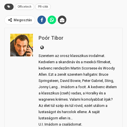
Officetech
PR-cikk
Megosztás
Poór Tibor
Szeretem az orosz klasszikus irodalmat.
Kedvelem a skandináv és a mexikói filmeket,
kedvenc rendezőm Martin Scorsese és Woody
Allen. Ezt a zenét szeretem hallgatni: Bruce
Springsteen, David Bowie, Peter Gabriel, Sting,
Jonny Lang... Imádom a focit. A kedvenc ételem
a klasszikus (cseh) vadas, a Horalky és a
wagneres krémes. Valami komolyabbat írjak?
Az élet túl szép és túl rövid, ezért utálom a
lustaságot és harcolok ellene. A saját
lustaságom ellen is…
U.I. Imádom a családomat.