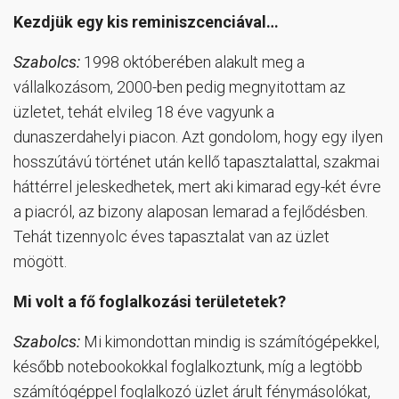
Kezdjük egy kis reminiszcenciával…
Szabolcs:
1998 októberében alakult meg a
vállalkozásom, 2000-ben pedig megnyitottam az
üzletet, tehát elvileg 18 éve vagyunk a
dunaszerdahelyi piacon. Azt gondolom, hogy egy ilyen
hosszútávú történet után kellő tapasztalattal, szakmai
háttérrel jeleskedhetek, mert aki kimarad egy-két évre
a piacról, az bizony alaposan lemarad a fejlődésben.
Tehát tizennyolc éves tapasztalat van az üzlet
mögött.
Mi volt a fő foglalkozási területetek?
Szabolcs:
Mi kimondottan mindig is számítógépekkel,
később notebookokkal foglalkoztunk, míg a legtöbb
számítógéppel foglalkozó üzlet árult fénymásolókat,