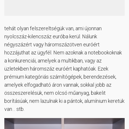
tehát olyan felszereltségük van, ami újonnan
nyolcszáz-kilencszáz euróba kerül. Nálunk
négyszázért vagy háromszázötven euróért
hozzájuthat az ügyfél. Nem azoknak a notebookoknak
a konkurenciái, amelyek a multikban, vagy az
üzletekben háromszáz euróért kaphatóak. Ezek
prémium kategóriás számítógépek, berendezések,
amelyek elfogadható áron vannak, sokkal jobb az
összeszerelésük, nem olcsó műanyag, bakelit
borításúak, nem lazulnak ki a pántok, alumínium keretük
van… stb.