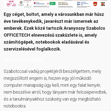
Egy céget, boltot, amely a városunkban már húsz
éve tevékenykedik, javarészt már ismernek az
emberek. Ezek közé tartozik Aranyossy Szabolcs
OFFICETECH elnevezésű szaküzlete is, amely
számítógépek, notebookok eladásával és
szervizelésével foglalkozik.
Fotók: Dobai Bálint
Szabolccsal vadiúj projektjéről beszélgettem, mely
megszólított engem is, hiszen egy jól működő
computer manapság úgy kell, mint egy falat kenyér,
nem beszélve arról, hogy lányaim már felcseperedtek,
és a tanulmányaikhoz szükség van egy megbízható
notebookra.