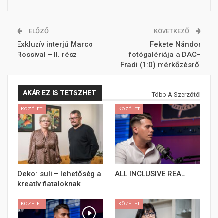
ELŐZŐ
KÖVETKEZŐ
Exkluzív interjú Marco
Fekete Nándor
Rossival – II. rész
fotógalériája a DAC–
Fradi (1:0) mérkőzésről
AKÁR EZ IS TETSZHET
Több A Szerzőtől
KÖZÉLET
KÖZÉLET
Dekor suli – lehetőség a
ALL INCLUSIVE REAL
kreatív fiataloknak
KÖZÉLET
KÖZÉLET