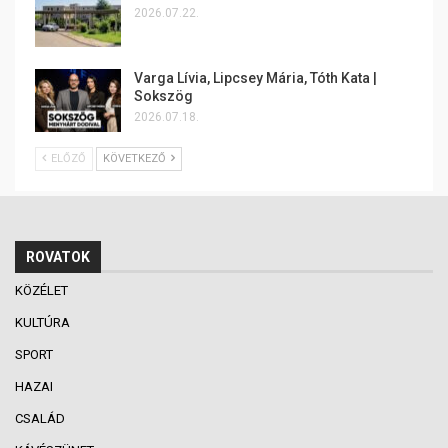
2026.07.22.
Varga Lívia, Lipcsey Mária, Tóth Kata |
Sokszög
2026.07.18.
ELŐZŐ
KÖVETKEZŐ
ROVATOK
KÖZÉLET
KULTÚRA
SPORT
HAZAI
CSALÁD