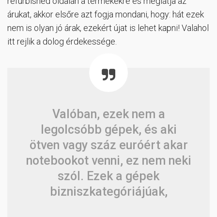
refurbished oldalán a termékekre és meglátja az
árukat, akkor elsőre azt fogja mondani, hogy: hát ezek
nem is olyan jó árak, ezekért újat is lehet kapni! Valahol
itt rejlik a dolog érdekessége.
Valóban, ezek nem a
legolcsóbb gépek, és aki
ötven vagy száz euróért akar
notebookot venni, ez nem neki
szól. Ezek a gépek
bizniszkategóriájúak,