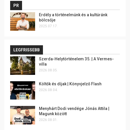
PR
Erdély a történelmünk és a kultúránk
bölcsője
2025.07.17.
LEGFRISSEBB
Szerda-Helytörténelem 35. | A Vermes-
villa
2026.08.05.
Költők és díjak | Könyvjelző Flash
2026.08.04.
Menyhárt Dodi vendége Jónás Attila |
Magunk között
2026.08.01.