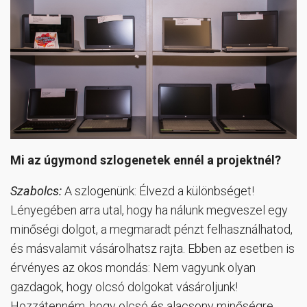
Mi az úgymond szlogenetek ennél a projektnél?
Szabolcs:
A szlogenünk: Élvezd a különbséget!
Lényegében arra utal, hogy ha nálunk megveszel egy
minőségi dolgot, a megmaradt pénzt felhasználhatod,
és másvalamit vásárolhatsz rajta. Ebben az esetben is
érvényes az okos mondás: Nem vagyunk olyan
gazdagok, hogy olcsó dolgokat vásároljunk!
Hozzátenném, hogy olcsó és alacsony minőségre