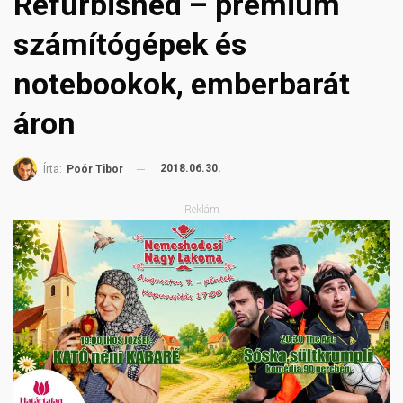
Refurbished – prémium
számítógépek és
notebookok, emberbarát
áron
2018.06.30.
Írta:
Poór Tibor
Reklám