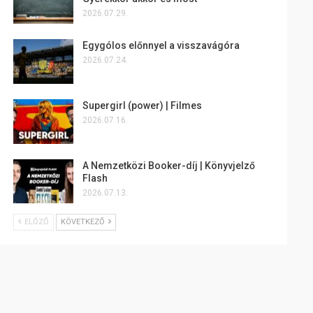
2026.07.29.
Egygólos előnnyel a visszavágóra
2026.07.24.
Supergirl (power) | Filmes
2026.07.16.
A Nemzetközi Booker-díj | Könyvjelző
Flash
2026.07.13.
ELŐZŐ
KÖVETKEZŐ