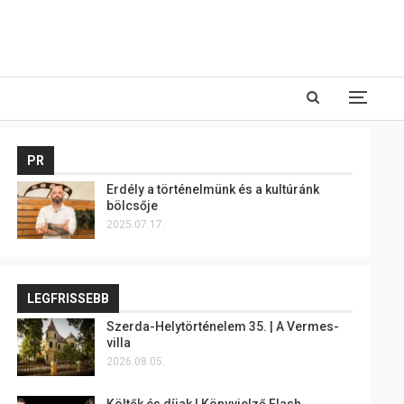
PR
Erdély a történelmünk és a kultúránk
bölcsője
2025.07.17.
LEGFRISSEBB
Szerda-Helytörténelem 35. | A Vermes-
villa
2026.08.05.
Költők és díjak | Könyvjelző Flash