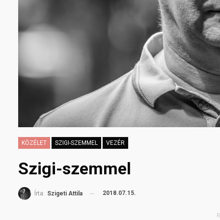
KÖZÉLET
SZIGI-SZEMMEL
VEZÉR
Szigi-szemmel
2018.07.15.
Írta:
Szigeti Attila
R