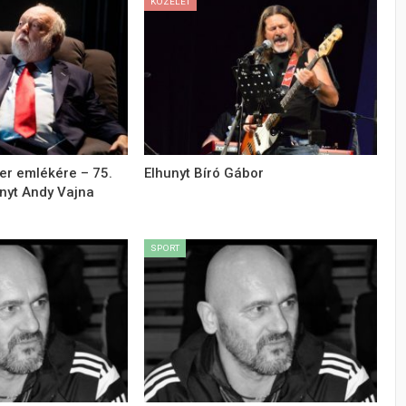
KÖZÉLET
er emlékére – 75.
Elhunyt Bíró Gábor
nyt Andy Vajna
SPORT