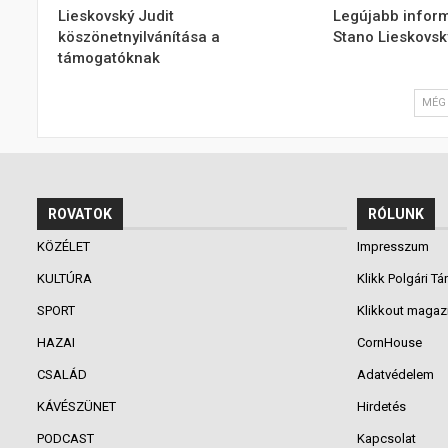
Lieskovský Judit
Legújabb inform
köszönetnyilvánítása a
Stano Lieskovsk
támogatóknak
MÉG 
ROVATOK
RÓLUNK
KÖZÉLET
Impresszum
KULTÚRA
Klikk Polgári Tá
SPORT
Klikkout magaz
HAZAI
CornHouse
CSALÁD
Adatvédelem
KÁVÉSZÜNET
Hirdetés
PODCAST
Kapcsolat