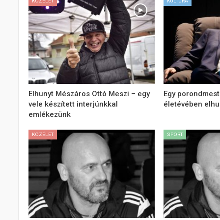
KÖZÉLET
KULTÚRA
Elhunyt Mészáros Ottó Meszi – egy
Egy porondmest
vele készített interjúnkkal
életévében elhu
emlékezünk
KÖZÉLET
SPORT