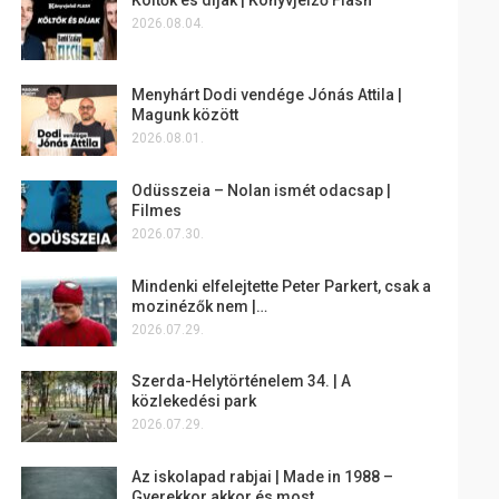
2026.08.04.
Menyhárt Dodi vendége Jónás Attila |
Magunk között
2026.08.01.
Odüsszeia – Nolan ismét odacsap |
Filmes
2026.07.30.
Mindenki elfelejtette Peter Parkert, csak a
mozinézők nem |…
2026.07.29.
Szerda-Helytörténelem 34. | A
közlekedési park
2026.07.29.
Az iskolapad rabjai | Made in 1988 –
Gyerekkor akkor és most