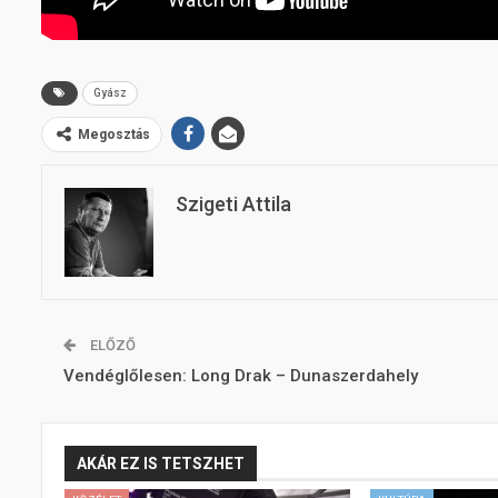
Gyász
Megosztás
Szigeti Attila
ELŐZŐ
Vendéglőlesen: Long Drak – Dunaszerdahely
AKÁR EZ IS TETSZHET