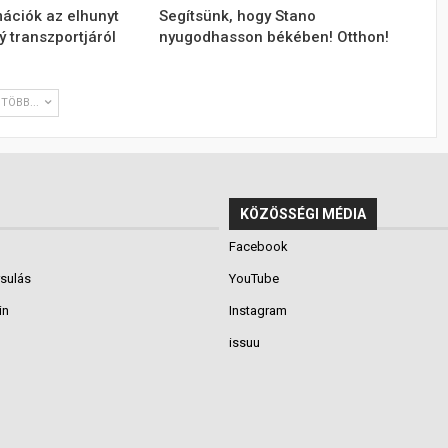
ációk az elhunyt
Segítsünk, hogy Stano
ý transzportjáról
nyugodhasson békében! Otthon!
TÖBB...
KÖZÖSSÉGI MÉDIA
Facebook
rsulás
YouTube
in
Instagram
issuu