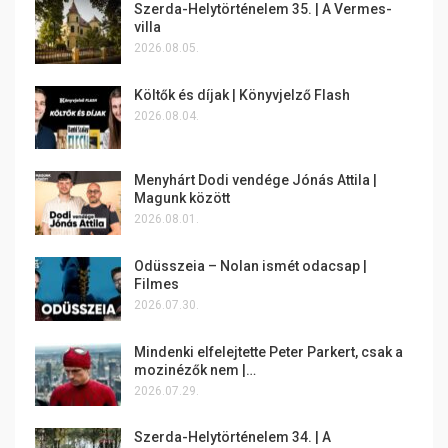
Szerda-Helytörténelem 35. | A Vermes-
villa
2026.08.05.
Költők és díjak | Könyvjelző Flash
2026.08.04.
Menyhárt Dodi vendége Jónás Attila |
Magunk között
2026.08.01.
Odüsszeia – Nolan ismét odacsap |
Filmes
2026.07.30.
Mindenki elfelejtette Peter Parkert, csak a
mozinézők nem |…
2026.07.29.
Szerda-Helytörténelem 34. | A