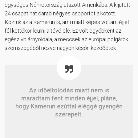
egységes Németország utazott Amerikába. A kijutott
24 csapat hat darab négyes csoportot alkotott.
Köztük az a Kamerun is, ami miatt képes voltam éjjel
fél kettőkor leülni a tévé elé. Ez volt egyébként az
egész vb árnyoldala, a meccsek az európai polgárok
szemszögéből nézve nagyon későn kezdődtek.
Az időeltolódás miatt nem is
maradtam fent minden éjjel, pláne,
hogy Kamerun ezúttal eléggé gyengén
szerepelt.