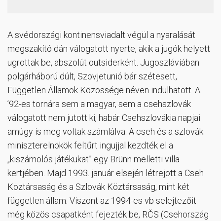
A svédországi kontinensviadalt végül a nyaralását
megszakító dán válogatott nyerte, akik a jugók helyett
ugrottak be, abszolút outsiderként. Jugoszláviában
polgárháború dúlt, Szovjetunió bár szétesett,
Független Államok Közössége néven indulhatott. A
’92-es tornára sem a magyar, sem a csehszlovák
válogatott nem jutott ki, habár Csehszlovákia napjai
amúgy is meg voltak számlálva. A cseh és a szlovák
miniszterelnökök feltűrt ingujjal kezdték el a
„kiszámolós játékukat” egy Brünn melletti villa
kertjében. Majd 1993. január elsején létrejött a Cseh
Köztársaság és a Szlovák Köztársaság, mint két
független állam. Viszont az 1994-es vb selejtezőit
még közös csapatként fejezték be, RČS (Csehország