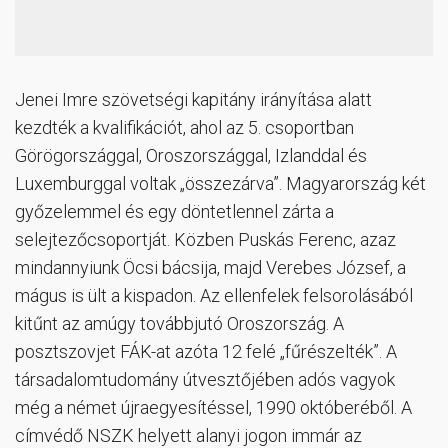
Jenei Imre szövetségi kapitány irányítása alatt
kezdték a kvalifikációt, ahol az 5. csoportban
Görögországgal, Oroszországgal, Izlanddal és
Luxemburggal voltak „összezárva”. Magyarország két
győzelemmel és egy döntetlennel zárta a
selejtezőcsoportját. Közben Puskás Ferenc, azaz
mindannyiunk Öcsi bácsija, majd Verebes József, a
mágus is ült a kispadon. Az ellenfelek felsorolásából
kitűnt az amúgy továbbjutó Oroszország. A
posztszovjet FÁK-at azóta 12 felé „fűrészelték”. A
társadalomtudomány útvesztőjében adós vagyok
még a német újraegyesítéssel, 1990 októberéből. A
címvédő NSZK helyett alanyi jogon immár az