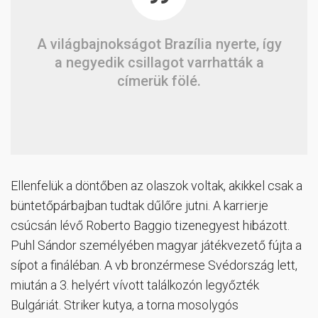
A világbajnokságot Brazília nyerte, így
a negyedik csillagot varrhatták a
címerük fölé.
Ellenfelük a döntőben az olaszok voltak, akikkel csak a
büntetőpárbajban tudtak dűlőre jutni. A karrierje
csúcsán lévő Roberto Baggio tizenegyest hibázott.
Puhl Sándor személyében magyar játékvezető fújta a
sípot a fináléban. A vb bronzérmese Svédország lett,
miután a 3. helyért vívott találkozón legyőzték
Bulgáriát. Striker kutya, a torna mosolygós