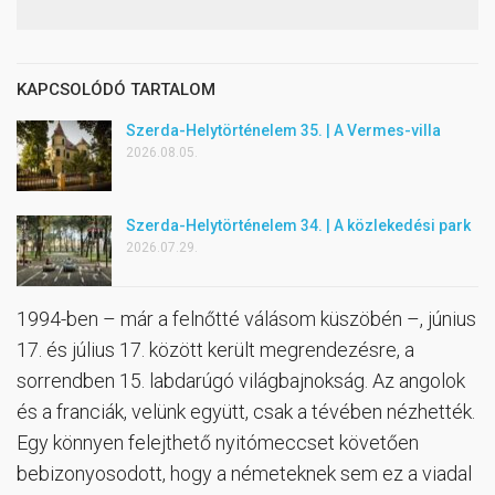
KAPCSOLÓDÓ TARTALOM
Szerda-Helytörténelem 35. | A Vermes-villa
2026.08.05.
Szerda-Helytörténelem 34. | A közlekedési park
2026.07.29.
1994-ben – már a felnőtté válásom küszöbén –, június
17. és július 17. között került megrendezésre, a
sorrendben 15. labdarúgó világbajnokság. Az angolok
és a franciák, velünk együtt, csak a tévében nézhették.
Egy könnyen felejthető nyitómeccset követően
bebizonyosodott, hogy a németeknek sem ez a viadal