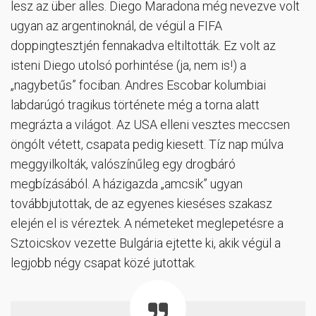
lesz az über alles. Diego Maradona még nevezve volt
ugyan az argentinoknál, de végül a FIFA
doppingtesztjén fennakadva eltiltották. Ez volt az
isteni Diego utolsó porhintése (ja, nem is!) a
„nagybetűs” fociban. Andres Escobar kolumbiai
labdarúgó tragikus története még a torna alatt
megrázta a világot. Az USA elleni vesztes meccsen
öngólt vétett, csapata pedig kiesett. Tíz nap múlva
meggyilkolták, valószínűleg egy drogbáró
megbízásából. A házigazda „amcsik” ugyan
továbbjutottak, de az egyenes kieséses szakasz
elején el is véreztek. A németeket meglepetésre a
Sztoicskov vezette Bulgária ejtette ki, akik végül a
legjobb négy csapat közé jutottak.