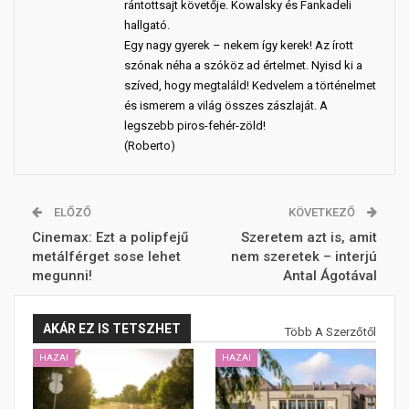
rántottsajt követője. Kowalsky és Fankadeli
hallgató.
Egy nagy gyerek – nekem így kerek! Az írott
szónak néha a szóköz ad értelmet. Nyisd ki a
szíved, hogy megtaláld! Kedvelem a történelmet
és ismerem a világ összes zászlaját. A
legszebb piros-fehér-zöld!
(Roberto)
ELŐZŐ
KÖVETKEZŐ
Cinemax: Ezt a polipfejű
Szeretem azt is, amit
metálférget sose lehet
nem szeretek – interjú
megunni!
Antal Ágotával
AKÁR EZ IS TETSZHET
Több A Szerzőtől
HAZAI
HAZAI