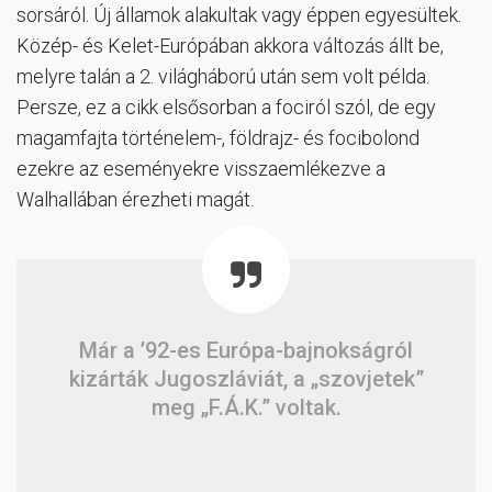
sorsáról. Új államok alakultak vagy éppen egyesültek.
Közép- és Kelet-Európában akkora változás állt be,
melyre talán a 2. világháború után sem volt példa.
Persze, ez a cikk elsősorban a fociról szól, de egy
magamfajta történelem-, földrajz- és focibolond
ezekre az eseményekre visszaemlékezve a
Walhallában érezheti magát.
Már a ’92-es Európa-bajnokságról
kizárták Jugoszláviát, a „szovjetek”
meg „F.Á.K.” voltak.