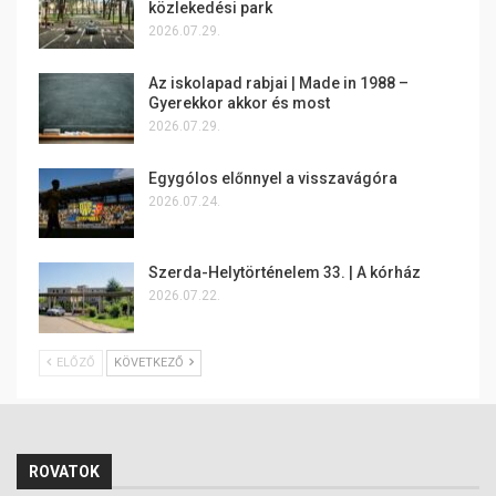
közlekedési park
2026.07.29.
Az iskolapad rabjai | Made in 1988 –
Gyerekkor akkor és most
2026.07.29.
Egygólos előnnyel a visszavágóra
2026.07.24.
Szerda-Helytörténelem 33. | A kórház
2026.07.22.
ELŐZŐ
KÖVETKEZŐ
ROVATOK