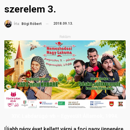
szerelem 3.
2018.09.13.
Írta:
Bögi Róbert
Reklám
XIV. Labdarúgó-vb – Egyesült Államok, 1994.
Újabb négy évet kellett várni a foci nagy ünnepére,