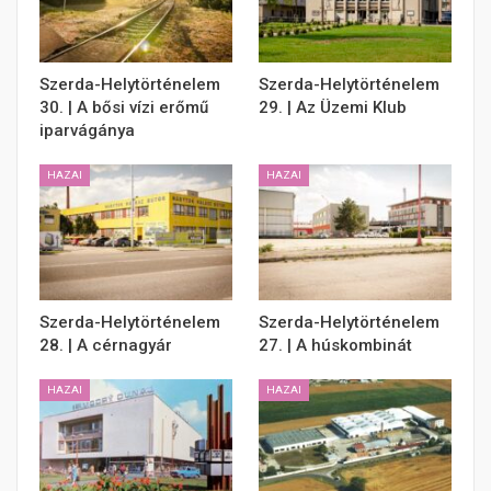
Szerda-Helytörténelem
Szerda-Helytörténelem
30. | A bősi vízi erőmű
29. | Az Üzemi Klub
iparvágánya
HAZAI
HAZAI
Szerda-Helytörténelem
Szerda-Helytörténelem
28. | A cérnagyár
27. | A húskombinát
HAZAI
HAZAI