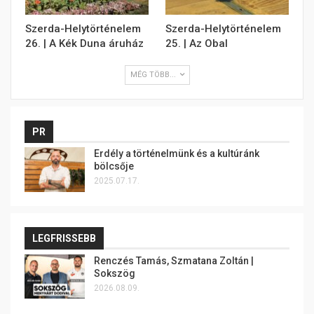
Szerda-Helytörténelem
Szerda-Helytörténelem
26. | A Kék Duna áruház
25. | Az Obal
MÉG TÖBB...
PR
Erdély a történelmünk és a kultúránk
bölcsője
2025.07.17.
LEGFRISSEBB
Renczés Tamás, Szmatana Zoltán |
Sokszög
2026.08.09.