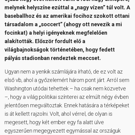
melynek helyszíne ezúttal a „nagy vízen” túl volt. A
baseballhoz és az amerikai focihoz szokott ottani
társadalom a „soccert” (ahogy ott nevezik a mi
focinkat) a helyi igényeknek megfelelően
alakították. Először fordult elő a
világbajnokságok történetében, hogy fedett
pályás stadionban rendeztek meccset.
Ugyan nem a yenkik számlájára írható, de ez volt az
első vb, ahol a győzelemért három pont járt. Arról sem
Washington utódai tehettek – ha csak nem közvetve
–, hogy a világ politikai színterei az elmúlt négy évben
jelentősen megváltoztak. Ennek hatására a térképeket
is át kellett rajzolni. Volt, ahol vérrel, de olyan is
megesett, hogy két ember egy fa alatt ülve
egyszerűen megegyezett egymással az országuk