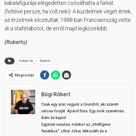
kabalafigurája elégedetten csóválhatta a farkát
(feltéve persze, ha volt neki). A küzdelmek véget értek,
az érzelmek elcsitultak. 1998-ban Franciaország vette
át a stafétabotot, de erről majd legközelebb…
(Roberto)
Futball-vb
Roberto
Megosztás
Bögi Róbert
Csak egy srác vagyok a Grundról, aki szereti
városa fociját. Apáról fiúra. Egy örök szerelmes.
Adni és kapni!
Egyszer vasutas, máskor az „intelligens
fanatikus”. Ultra! Jókai, Mikszáth és a