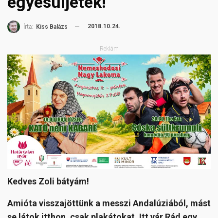
egyesüljetek!
2018.10.24.
Írta:
Kiss Balázs
Reklám
Kedves Zoli bátyám!
Amióta visszajöttünk a messzi Andalúziából, mást
se látok itthon, csak plakátokat. Itt vár Rád egy