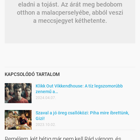
eladni a tojást. Az árát meg bedobom
otthon a malacperselyébe, abból veszi
a meccsjegyet kéthetente.
KAPCSOLÓDÓ TARTALOM
Klikk Out Vikkendhouse: A tíz legszomorúbb
zenemű a…
2024.04.07.
Szaval a jó öreg csallóközi: Piha mire íbrettünk,
Gizi!
2023.10.02.
Remélem, két hétig már nem kell Rád várnom, és