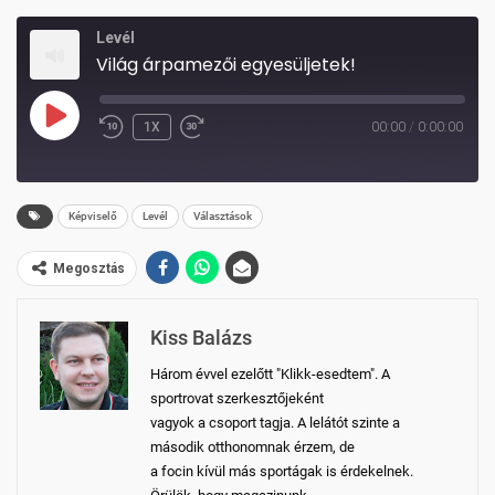
Levél
Világ árpamezői egyesüljetek!
PLAY
1X
00:00
/
0:00:00
REWIND
FAST
EPISODE
10
FORWARD
SECONDS
30
Képviselő
Levél
Választások
SECONDS
Megosztás
Kiss Balázs
Három évvel ezelőtt "Klikk-esedtem". A
sportrovat szerkesztőjeként
vagyok a csoport tagja. A lelátót szinte a
második otthonomnak érzem, de
a focin kívül más sportágak is érdekelnek.