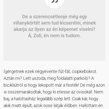
De a szerencsétlenje még egy
villanykörtét sem tud kicserélni, minek
akarja az ilyen az én képemet viselni?
Á, Zoli, én nem is tudom.
Ígérgetnek ezek négyévente fűt-fát, csipkebokrot.
Aztán mi? Lett uszoda, meg földalatti parkoló? A
bicikliútról is hogy lekopott már a festék! De még azon
is összemarakodtak, hogy ki etesse az ovisokat. Nem
baj, a halottasház legalább szép lett. Csak kár, hogy
akik miatt épült, azok sose látják élőben. Hallottam én