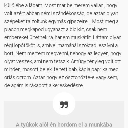
küllőjébe a lábam. Most már be merem vallani, hogy
volt azért abban némi szándékosság, de aztán olyan
szépeket rajzoltunk egymás gipszeire… Most meg a
piacon megkapod ugyanazt a biciklit, csak nem
embereket ültetnek rá, hanem muskátlit. Láttam olyan
régi lopótököt is, amivel mamánál szoktad leszívni a
bort. Nem mertem megvenni, nehogy az legyen, hogy
olyat veszek, ami nem tetszik. Amúgy tényleg volt ott
minden, mosott belek, fejtett bab, kápia paprika meg
óriás citrom. Aztán hogy ez ösztönözte-e vagy sem,
de apám is rákapott a kereskedésre.
A tyúkok alól én hordom el a munkába