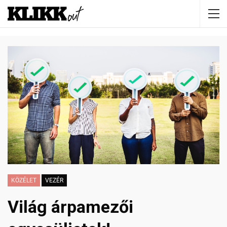
KÖZÉLET
VEZÉR
Világ árpamezői