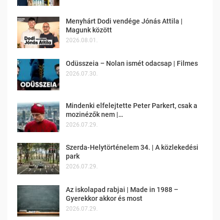
Menyhárt Dodi vendége Jónás Attila |
Magunk között
2026.08.01.
Odüsszeia – Nolan ismét odacsap | Filmes
2026.07.30.
Mindenki elfelejtette Peter Parkert, csak a
mozinézők nem |…
2026.07.29.
Szerda-Helytörténelem 34. | A közlekedési
park
2026.07.29.
Az iskolapad rabjai | Made in 1988 –
Gyerekkor akkor és most
2026.07.29.