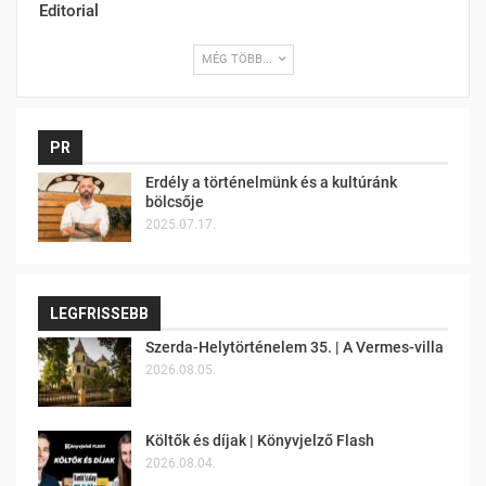
Editorial
MÉG TÖBB...
PR
Erdély a történelmünk és a kultúránk
bölcsője
2025.07.17.
LEGFRISSEBB
Szerda-Helytörténelem 35. | A Vermes-villa
2026.08.05.
Költők és díjak | Könyvjelző Flash
2026.08.04.