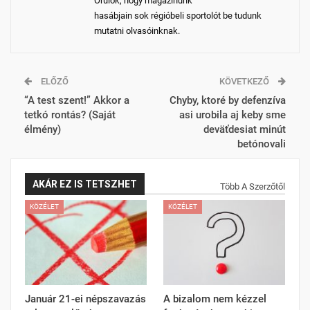
Örülök, hogy magazinunk
hasábjain sok régióbeli sportolót be tudunk
mutatni olvasóinknak.
ELŐZŐ
KÖVETKEZŐ
“A test szent!” Akkor a
Chyby, ktoré by defenzíva
tetkó rontás? (Saját
asi urobila aj keby sme
élmény)
deväťdesiat minút
betónovali
AKÁR EZ IS TETSZHET
Több A Szerzőtől
KÖZÉLET
KÖZÉLET
Január 21-ei népszavazás
A bizalom nem kézzel