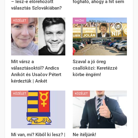
– lesz-e előrehozott
fogható, ahogy a hit sem
választás Szlovákiában?
KÖZÉLET
HAZAI
Mit vársz a
Szaval a jó öreg
választásoktól? Andics
csallóközi: Keretëzzé
Anikót és Usačov Pétert
körbe ëngëm!
kérdeztük | Ankét
KÖZÉLET
KÖZÉLET
Mi van, mi? Kiből ki lesz? |
Ne ítéljünk!