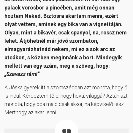
palack vörösbor a pincében, amit még onnan
hoztam Neked. Biztosra akartam menni, ezért
olyat vettem, aminek egy bika van a vignettáján.
Olyan, mint a bikavér, csak spanyol, na, rossz nem
lehet. Átjöhetnél már jövő szombaton,
elmagyarázhatnád nekem, mi ez a sok arc az
utcákon, s közben meginnánk a bort. Mindegyik
mellett van egy szám, meg a szöveg, hogy:
„Szavazz rám!”
A Jóska gyerek itt a szomszédban azt mondta, hogy ő
is indul. Kérdeztem tőle, hogy hová, világgá? Aztán azt
mondta, hogy oda majd csak akkor, ha képviselő lesz.
Merthogy az akar lenni.