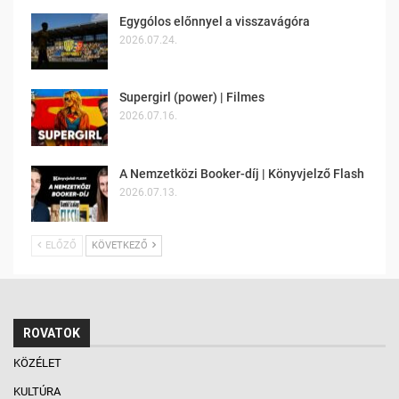
Egygólos előnnyel a visszavágóra
2026.07.24.
Supergirl (power) | Filmes
2026.07.16.
A Nemzetközi Booker-díj | Könyvjelző Flash
2026.07.13.
ELŐZŐ
KÖVETKEZŐ
ROVATOK
KÖZÉLET
KULTÚRA