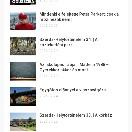
2026.07.30.
Mindenki elfelejtette Peter Parkert, csak a
mozinézők nem |…
2026.07.29.
Szerda-Helytörténelem 34. | A
közlekedési park
2026.07.29.
Az iskolapad rabjai | Made in 1988 –
Gyerekkor akkor és most
2026.07.29.
Egygólos előnnyel a visszavágóra
2026.07.24.
Szerda-Helytörténelem 33. | A kórház
2026.07.22.