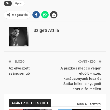
Gyász
Megosztás
Szigeti Attila
ELŐZŐ
KÖVETKEZŐ
Az elveszett
A piszkos meccs végén
száncsengő
eldőlt – szép
karácsonyunk lesz és
Šatka lelke is nyugodt
lehet a fa mellett
AKÁR EZ IS TETSZHET
Több A Szerzőtől