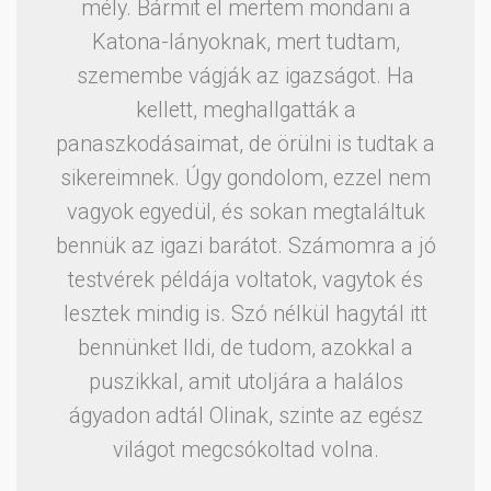
mély. Bármit el mertem mondani a
Katona-lányoknak, mert tudtam,
szemembe vágják az igazságot. Ha
kellett, meghallgatták a
panaszkodásaimat, de örülni is tudtak a
sikereimnek. Úgy gondolom, ezzel nem
vagyok egyedül, és sokan megtaláltuk
bennük az igazi barátot. Számomra a jó
testvérek példája voltatok, vagytok és
lesztek mindig is. Szó nélkül hagytál itt
bennünket Ildi, de tudom, azokkal a
puszikkal, amit utoljára a halálos
ágyadon adtál Olinak, szinte az egész
világot megcsókoltad volna.