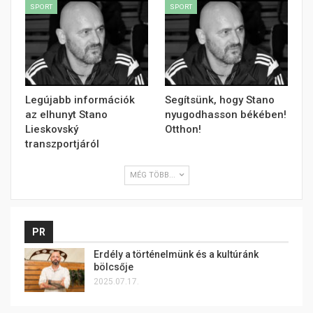
SPORT
SPORT
Legújabb információk
Segítsünk, hogy Stano
az elhunyt Stano
nyugodhasson békében!
Lieskovský
Otthon!
transzportjáról
MÉG TÖBB...
PR
Erdély a történelmünk és a kultúránk
bölcsője
2025.07.17.