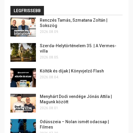
LEGFRISSEBB
Renczés Tamás, Szmatana Zoltán |
Sokszög
2026.08.09.
Szerda-Helytörténelem 35. | A Vermes-
villa
2026.08.05.
Költők és díjak | Könyvjelző Flash
2026.08.04.
Menyhárt Dodi vendége Jónás Attila |
Magunk között
2026.08.01.
Odüsszeia – Nolan ismét odacsap |
Filmes