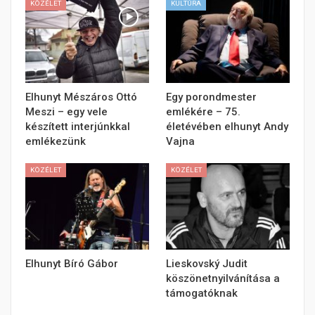
KÖZÉLET
KULTÚRA
Elhunyt Mészáros Ottó
Egy porondmester
Meszi – egy vele
emlékére – 75.
készített interjúnkkal
életévében elhunyt Andy
emlékezünk
Vajna
KÖZÉLET
KÖZÉLET
Elhunyt Bíró Gábor
Lieskovský Judit
köszönetnyilvánítása a
támogatóknak