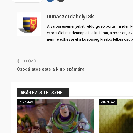
Dunaszerdahelyi.sk
A városi eseményeket feldolgozó portál minden ko
városi élet mindennapjait, a kultúrán, a sporton,
nem feledkezve el a közösség kisebb lelkes csopo
ELŐZŐ
Csodálatos este a klub számára
AKÁR EZ IS TETSZHET
CINEMAX
CINEMAX