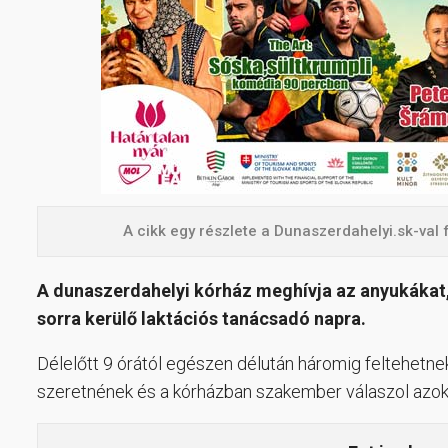
A cikk egy részlete a Dunaszerdahelyi.sk-val 
A dunaszerdahelyi kórház meghívja az anyukákat
sorra kerülő laktációs tanácsadó napra.
Délelőtt 9 órától egészen délután háromig feltehetne
szeretnének és a kórházban szakember válaszol azok