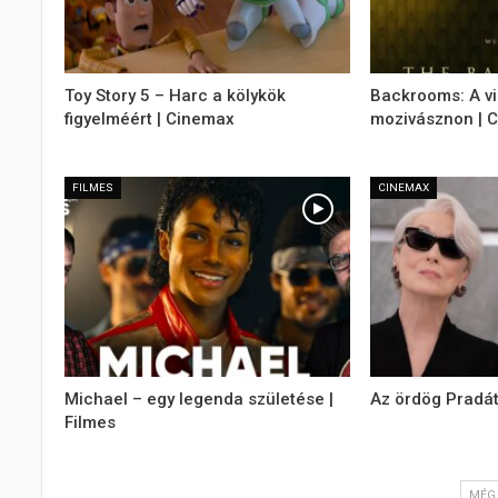
Toy Story 5 – Harc a kölykök
Backrooms: A v
figyelméért | Cinemax
mozivásznon | 
FILMES
CINEMAX
Michael – egy legenda születése |
Az ördög Pradát
Filmes
MÉG 