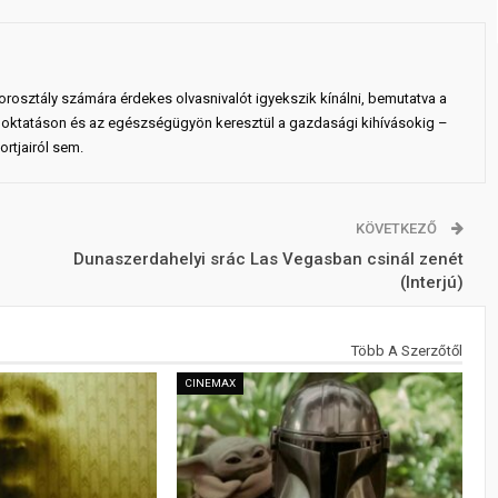
rosztály számára érdekes olvasnivalót igyekszik kínálni, bemutatva a
 az oktatáson és az egészségügyön keresztül a gazdasági kihívásokig –
rtjairól sem.
KÖVETKEZŐ
Dunaszerdahelyi srác Las Vegasban csinál zenét
(Interjú)
Több A Szerzőtől
CINEMAX