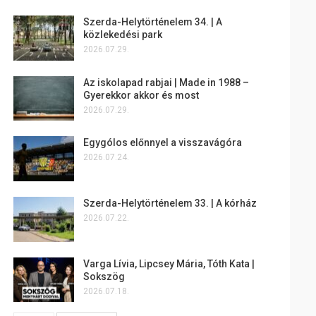
Szerda-Helytörténelem 34. | A
közlekedési park
2026.07.29.
Az iskolapad rabjai | Made in 1988 –
Gyerekkor akkor és most
2026.07.29.
Egygólos előnnyel a visszavágóra
2026.07.24.
Szerda-Helytörténelem 33. | A kórház
2026.07.22.
Varga Lívia, Lipcsey Mária, Tóth Kata |
Sokszög
2026.07.18.