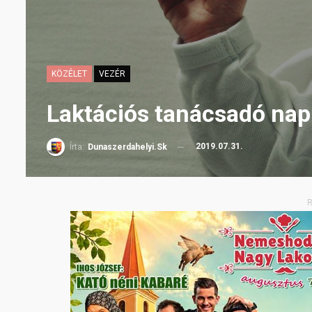
KÖZÉLET
VEZÉR
Laktációs tanácsadó nap
2019.07.31.
Írta:
Dunaszerdahelyi.sk
R