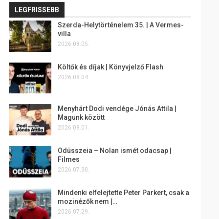
LEGFRISSEBB
Szerda-Helytörténelem 35. | A Vermes-
villa
2026.08.05.
Költők és díjak | Könyvjelző Flash
2026.08.04.
Menyhárt Dodi vendége Jónás Attila |
Magunk között
2026.08.01.
Odüsszeia – Nolan ismét odacsap |
Filmes
2026.07.30.
Mindenki elfelejtette Peter Parkert, csak a
mozinézők nem |…
2026.07.29.