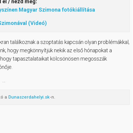
d el / nézd meg:
lyszínen Magyar Szimona fotókiállítása
Szimonával (Videó)
kran találkoznak a szoptatás kapcsán olyan problémákkal,
ünk, hogy megkönnyítjük nekik az első hónapokat a
is, hogy tapasztalataikat kölcsönösen megosszák
ónője.
…
ató a
Dunaszerdahelyi.sk
-n.