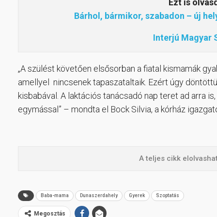
Ezt is olvas
Bárhol, bármikor, szabadon – új he
Interjú Magyar 
„A szülést követően elsősorban a fiatal kismamák gya
amellyel nincsenek tapaszataltaik. Ezért úgy döntött
kisbabával. A laktációs tanácsadó nap teret ad arra 
egymással” – mondta el Bock Silvia, a kórház igazgat
A teljes cikk elolvash
Baba-mama
Dunaszerdahely
Gyerek
Szoptatás
Megosztás