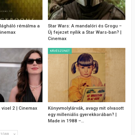
ilágháló rémálma a
Star Wars: A mandalóri és Grogu –
Cinemax
Új fejezet nyílik a Star Wars-ban? |
Cinemax
KÁVÉSZÜNET
 visel 2 | Cinemax
Könyvmolylárvák, avagy mit olvasott
egy milleniális gyerekkorában? |
Made in 1988 –…
TÖBB...