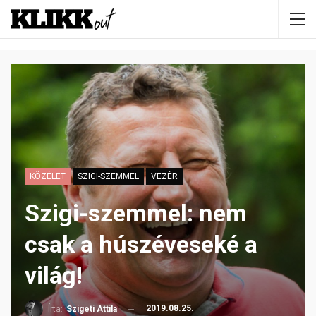
KÖZÉLET
SZIGI-SZEMMEL
VEZÉR
Szigi-szemmel: nem
csak a húszéveseké a
világ!
2019.08.25.
Írta:
Szigeti Attila