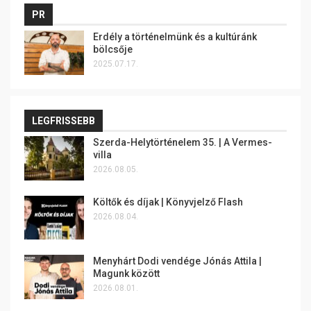
PR
Erdély a történelmünk és a kultúránk
bölcsője
2025.07.17.
LEGFRISSEBB
Szerda-Helytörténelem 35. | A Vermes-
villa
2026.08.05.
Költők és díjak | Könyvjelző Flash
2026.08.04.
Menyhárt Dodi vendége Jónás Attila |
Magunk között
2026.08.01.