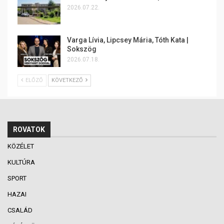
2026.07.22.
Varga Lívia, Lipcsey Mária, Tóth Kata |
Sokszög
2026.07.18.
ELŐZŐ
KÖVETKEZŐ
ROVATOK
KÖZÉLET
KULTÚRA
SPORT
HAZAI
CSALÁD