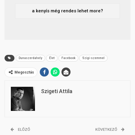
a kenyís még rendes lehet more?
Dunaszerdahely
Élet
Facebook
Szigi-szemmel
Megosztás
Szigeti Attila
ELŐZŐ
KÖVETKEZŐ