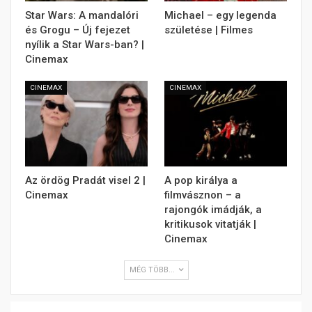
Star Wars: A mandalóri
Michael – egy legenda
és Grogu – Új fejezet
születése | Filmes
nyílik a Star Wars-ban? |
Cinemax
CINEMAX
CINEMAX
Az ördög Pradát visel 2 |
A pop királya a
Cinemax
filmvásznon – a
rajongók imádják, a
kritikusok vitatják |
Cinemax
MÉG TÖBB...