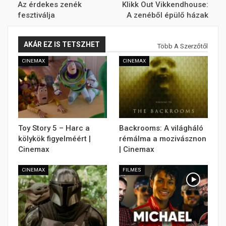
Az érdekes zenék
Klikk Out Vikkendhouse:
fesztiválja
A zenéből épülő házak
AKÁR EZ IS TETSZHET
Több A Szerzőtől
CINEMAX
CINEMAX
Toy Story 5 – Harc a
Backrooms: A világháló
kölykök figyelméért |
rémálma a mozivásznon
Cinemax
| Cinemax
CINEMAX
FILMES