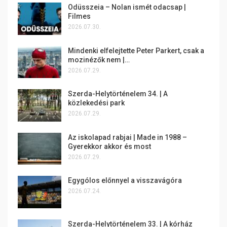
Odüsszeia – Nolan ismét odacsap |
Filmes
2026.07.30.
Mindenki elfelejtette Peter Parkert, csak a
mozinézők nem |…
2026.07.29.
Szerda-Helytörténelem 34. | A
közlekedési park
2026.07.29.
Az iskolapad rabjai | Made in 1988 –
Gyerekkor akkor és most
2026.07.29.
Egygólos előnnyel a visszavágóra
2026.07.24.
Szerda-Helytörténelem 33. | A kórház