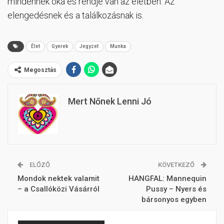
mindennek oka és rendje van az életben. Az
elengedésnek és a találkozásnak is.
Élet
Gyerek
Jegyzet
Munka
Megosztás
Mert Nőnek Lenni Jó
ELŐZŐ
KÖVETKEZŐ
Mondok nektek valamit
HANGFAL: Mannequin
– a Csallóközi Vásárról
Pussy – Nyers és
bársonyos egyben