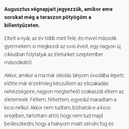
Augusztus végnapjait jegyezzük, amikor eme
sorokat még a teraszon pötyögöm a
billentyűzeten.
Eltelt a nyár, az év több mint fele, és mivel második
gyermekem is megkezdi az ovis éveit, egy nagyon új
ciklusban folytatjuk az életünket szeptember
másodikától.
Akkor, amikor a ma már iskolás lányom óvodába lépett,
előtte már érzelmileg készültem az elszakadás
nehézségeire, nagyon megterhelő szakaszát éltem az
életemnek. Féltem, féltettem, egyedül maradtam a
kicsi nélkül. Akkor nem tudtam, bízhatok-e a kicsi
erejében, tartottam attól, hogy nem tud majd
beilleszkedni, hogy a hiányom miatt sérülni fog és