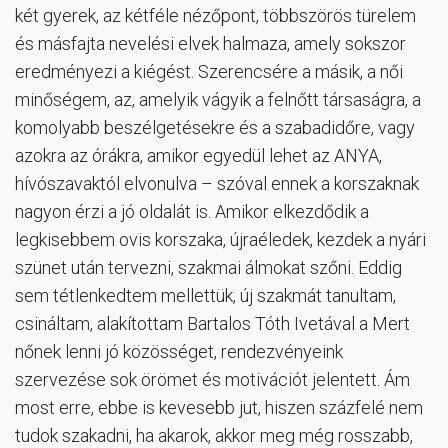
két gyerek, az kétféle nézőpont, többszörös türelem
és másfajta nevelési elvek halmaza, amely sokszor
eredményezi a kiégést. Szerencsére a másik, a női
minőségem, az, amelyik vágyik a felnőtt társaságra, a
komolyabb beszélgetésekre és a szabadidőre, vagy
azokra az órákra, amikor egyedül lehet az ANYA,
hívószavaktól elvonulva – szóval ennek a korszaknak
nagyon érzi a jó oldalát is. Amikor elkezdődik a
legkisebbem ovis korszaka, újraéledek, kezdek a nyári
szünet után tervezni, szakmai álmokat szőni. Eddig
sem tétlenkedtem mellettük, új szakmát tanultam,
csináltam, alakítottam Bartalos Tóth Ivetával a Mert
nőnek lenni jó közösséget, rendezvényeink
szervezése sok örömet és motivációt jelentett. Ám
most erre, ebbe is kevesebb jut, hiszen százfelé nem
tudok szakadni, ha akarok, akkor meg még rosszabb,