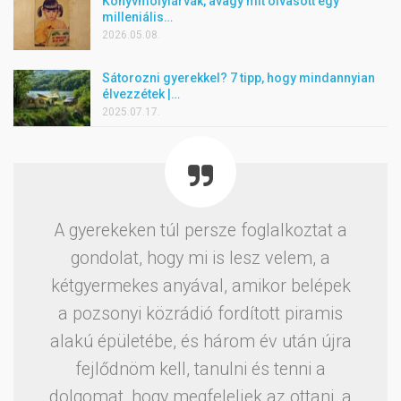
Könyvmolylárvák, avagy mit olvasott egy
milleniális…
2026.05.08.
Sátorozni gyerekkel? 7 tipp, hogy mindannyian
élvezzétek |…
2025.07.17.
A gyerekeken túl persze foglalkoztat a
gondolat, hogy mi is lesz velem, a
kétgyermekes anyával, amikor belépek
a pozsonyi közrádió fordított piramis
alakú épületébe, és három év után újra
fejlődnöm kell, tanulni és tenni a
dolgomat, hogy megfeleljek az ottani, a