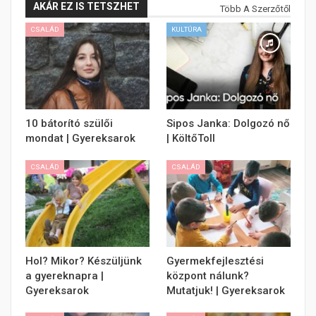
AKÁR EZ IS TETSZHET
Több A Szerzőtől
CSALÁD
KULTÚRA
10 bátorító szülői
Sipos Janka: Dolgozó nő
mondat | Gyereksarok
| KöltőToll
CSALÁD
CSALÁD
Hol? Mikor? Készüljünk
Gyermekfejlesztési
a gyereknapra |
központ nálunk?
Gyereksarok
Mutatjuk! | Gyereksarok