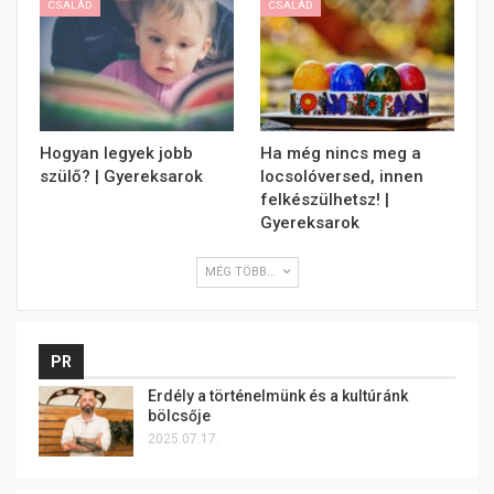
CSALÁD
CSALÁD
Hogyan legyek jobb
Ha még nincs meg a
szülő? | Gyereksarok
locsolóversed, innen
felkészülhetsz! |
Gyereksarok
MÉG TÖBB...
PR
Erdély a történelmünk és a kultúránk
bölcsője
2025.07.17.