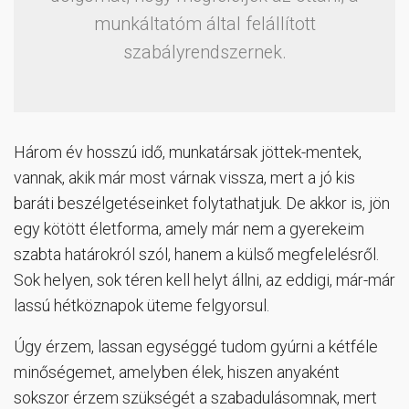
munkáltatóm által felállított
szabályrendszernek.
Három év hosszú idő, munkatársak jöttek-mentek,
vannak, akik már most várnak vissza, mert a jó kis
baráti beszélgetéseinket folytathatjuk. De akkor is, jön
egy kötött életforma, amely már nem a gyerekeim
szabta határokról szól, hanem a külső megfelelésről.
Sok helyen, sok téren kell helyt állni, az eddigi, már-már
lassú hétköznapok üteme felgyorsul.
Úgy érzem, lassan egységgé tudom gyúrni a kétféle
minőségemet, amelyben élek, hiszen anyaként
sokszor érzem szükségét a szabadulásomnak, mert