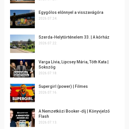
Egygólos előnnyel a visszavágóra
2026.07.24.
Szerda-Helytörténelem 33. | A kórház
2026.07.22.
Varga Lívia, Lipcsey Mária, Tóth Kata |
Sokszög
2026.07.18.
Supergirl (power) | Filmes
2026.07.16.
A Nemzetközi Booker-díj | Könyvjelző
Flash
2026.07.13.