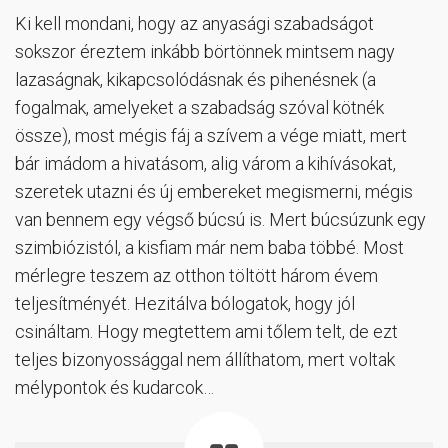
Ki kell mondani, hogy az anyasági szabadságot
sokszor éreztem inkább börtönnek mintsem nagy
lazaságnak, kikapcsolódásnak és pihenésnek (a
fogalmak, amelyeket a szabadság szóval kötnék
össze), most mégis fáj a szívem a vége miatt, mert
bár imádom a hivatásom, alig várom a kihívásokat,
szeretek utazni és új embereket megismerni, mégis
van bennem egy végső búcsú is. Mert búcsúzunk egy
szimbiózistól, a kisfiam már nem baba többé. Most
mérlegre teszem az otthon töltött három évem
teljesítményét. Hezitálva bólogatok, hogy jól
csináltam. Hogy megtettem ami tőlem telt, de ezt
teljes bizonyossággal nem állíthatom, mert voltak
mélypontok és kudarcok…