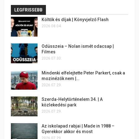
LEGFRISSEBB
Költők és díjak | Könyvjelző Flash
2026.08.04.
Odüsszeia – Nolan ismét odacsap |
Filmes
2026.07.30.
Mindenki elfelejtette Peter Parkert, csak a
mozinézők nem |…
2026.07.29.
Szerda-Helytörténelem 34. | A
közlekedési park
2026.07.29.
Az iskolapad rabjai | Made in 1988 –
Gyerekkor akkor és most
2026.07.29.