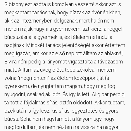
S bizony ezt azóta is komolyan veszem! Akkor azt is
megkaptam tanácsnak, hogy bízzak az óvónénikben,
akik az intézményben dolgoznak, mert ha én nem
merem rájuk hagyni a gyermekem, azt kiérzi a reggeli
búcsúzásnál a gyermek is, és félelemmel indul a
napjának. Mindkét tanács jelentőségét akkor értettem
meg igazán, amikor az első nap ott álltam az ablaknál,
Elvira néni pedig a lányomat vigasztalta a távozásom
miatt. Álltam az üveg előtt, toporzékolva, mentem
volna “megmenteni” az életem középpontját (a
gyerekem), de nyugtattam magam, hogy meg fog
nyugodni, csak adjak időt. És így is lett! Alig pár percig
tartott a fájdalmas sírás, aztán oldódott. Akkor tudtam,
ezek után is így lesz, kis sírás, egyeztetés és gyors
búcsú. Soha nem hagytam ott a lányom úgy, hogy
megfordultam, és nem néztem rá vissza, ha nagyon