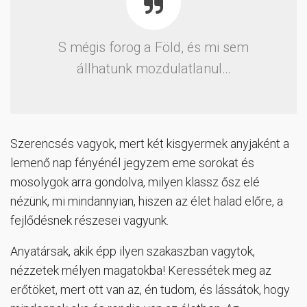
S mégis forog a Föld, és mi sem
állhatunk mozdulatlanul…
Szerencsés vagyok, mert két kisgyermek anyjaként a
lemenő nap fényénél jegyzem eme sorokat és
mosolygok arra gondolva, milyen klassz ősz elé
nézünk, mi mindannyian, hiszen az élet halad előre, a
fejlődésnek részesei vagyunk.
Anyatársak, akik épp ilyen szakaszban vagytok,
nézzetek mélyen magatokba! Keressétek meg az
erőtöket, mert ott van az, én tudom, és lássátok, hogy