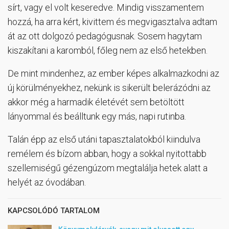
sírt, vagy el volt keseredve. Mindig visszamentem
hozzá, ha arra kért, kivittem és megvigasztalva adtam
át az ott dolgozó pedagógusnak. Sosem hagytam
kiszakítani a karomból, főleg nem az első hetekben.
De mint mindenhez, az ember képes alkalmazkodni az
új körülményekhez, nekünk is sikerült belerázódni az
akkor még a harmadik életévét sem betöltött
lányommal és beálltunk egy más, napi rutinba.
Talán épp az első utáni tapasztalatokból kiindulva
remélem és bízom abban, hogy a sokkal nyitottabb
szellemiségű gézengúzom megtalálja hetek alatt a
helyét az óvodában.
KAPCSOLÓDÓ TARTALOM