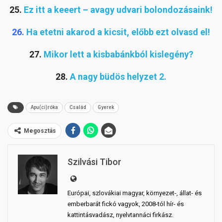
25.
Ez itt a keeert – avagy udvari bolondozásaink!
26.
Ha etetni akarod a kicsit, előbb ezt olvasd el!
27.
Mikor lett a kisbabánkból kislegény?
28.
A nagy büdös helyzet 2.
Apu(ci)róka
Család
Gyerek
Megosztás
Szilvási Tibor
Európai, szlovákiai magyar, környezet-, állat- és
emberbarát fickó vagyok, 2008-tól hír- és
kattintásvadász, nyelvtannáci firkász.