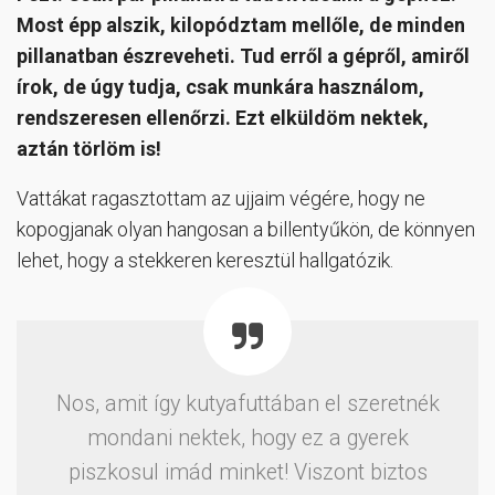
Most épp alszik, kilopództam mellőle, de minden
pillanatban észreveheti. Tud erről a gépről, amiről
írok, de úgy tudja, csak munkára használom,
rendszeresen ellenőrzi. Ezt elküldöm nektek,
aztán törlöm is!
Vattákat ragasztottam az ujjaim végére, hogy ne
kopogjanak olyan hangosan a billentyűkön, de könnyen
lehet, hogy a stekkeren keresztül hallgatózik.
Nos, amit így kutyafuttában el szeretnék
mondani nektek, hogy ez a gyerek
piszkosul imád minket! Viszont biztos