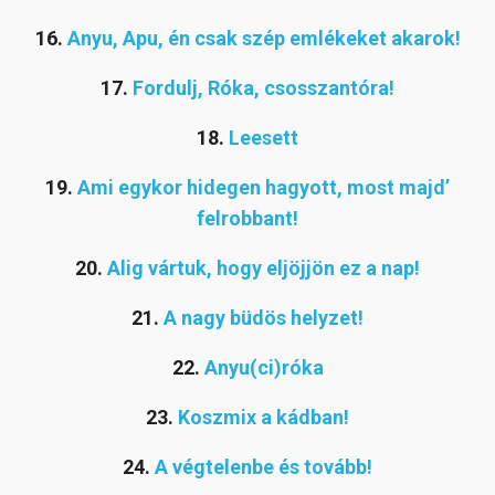
16.
Anyu, Apu, én csak szép emlékeket akarok!
17.
Fordulj, Róka, csosszantóra!
18.
Leesett
19.
Ami egykor hidegen hagyott, most majd’
felrobbant!
20.
Alig vártuk, hogy eljöjjön ez a nap!
21.
A nagy büdös helyzet!
22.
Anyu(ci)róka
23.
Koszmix a kádban!
24.
A végtelenbe és tovább!