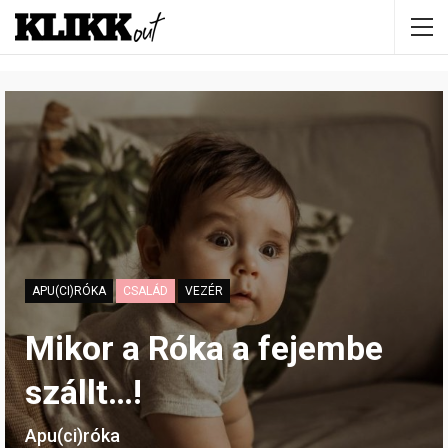
APU(CI)RÓKA
CSALÁD
VEZÉR
Mikor a Róka a fejembe
szállt…!
Apu(ci)róka