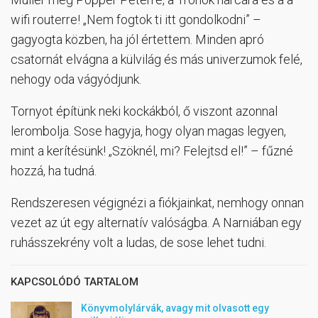
wifi routerre! „Nem fogtok ti itt gondolkodni” –
gagyogta közben, ha jól értettem. Minden apró
csatornát elvágna a külvilág és más univerzumok felé,
nehogy oda vágyódjunk.
Tornyot építünk neki kockákból, ő viszont azonnal
lerombolja. Sose hagyja, hogy olyan magas legyen,
mint a kerítésünk! „Szöknél, mi? Felejtsd el!” – fűzné
hozzá, ha tudná.
Rendszeresen végignézi a fiókjainkat, nemhogy onnan
vezet az út egy alternatív valóságba. A Narniában egy
ruhásszekrény volt a ludas, de sose lehet tudni.
KAPCSOLÓDÓ TARTALOM
Könyvmolylárvák, avagy mit olvasott egy