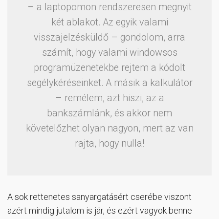
– a laptopomon rendszeresen megnyit
két ablakot. Az egyik valami
visszajelzésküldő – gondolom, arra
számít, hogy valami windowsos
programüzenetekbe rejtem a kódolt
segélykéréseinket. A másik a kalkulátor
– remélem, azt hiszi, az a
bankszámlánk, és akkor nem
követelőzhet olyan nagyon, mert az van
rajta, hogy nulla!
A sok rettenetes sanyargatásért cserébe viszont
azért mindig jutalom is jár, és ezért vagyok benne