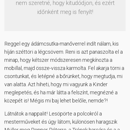
nem szeretné, hogy kitudódjon, és ezért
időnként meg is fenyít!
Reggel egy ádámcsutka-manőverrel indít nálam, kis
híján széttöri a légcsövem. Reni is azt panaszolta el a
minap, hogy kétszer módszeresen megkínozta a
mobillal, majd össze-vissza karmolta. Fel akarja törni a
csontunkat, és letépné a bőrünket, hogy megtudja, mi
van alatta. Azt hiheti, hogy mi vagyunk a Kinder
meglepetés, és ha már látta a felszínt, megnézné a
közepét is! Mégis mi baj lehet belőle, nemde?!
Látnátok a nappalit! Lesöpörte a polcokról a
mesterműveket és úgy látom, különösen haragszik
Müller meg Popper Péterre, a Trónok harcára és a a