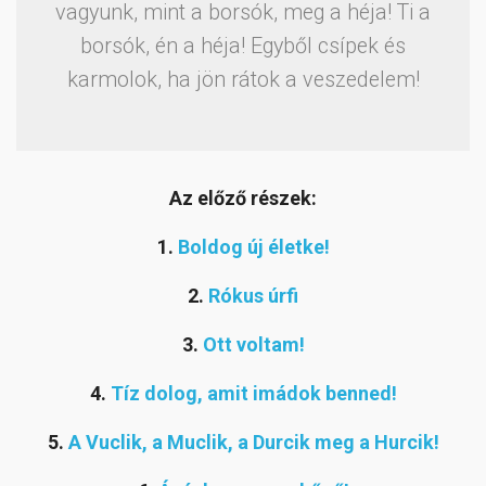
vagyunk, mint a borsók, meg a héja! Ti a
borsók, én a héja! Egyből csípek és
karmolok, ha jön rátok a veszedelem!
Az előző részek:
1.
Boldog új életke!
2.
Rókus úrfi
3.
Ott voltam!
4.
Tíz dolog, amit imádok benned!
5.
A Vuclik, a Muclik, a Durcik meg a Hurcik!