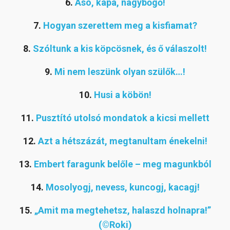
6.
Ásó, kapa, nagybőgő!
7.
Hogyan szerettem meg a kisfiamat?
8.
Szóltunk a kis köpcösnek, és ő válaszolt!
9.
Mi nem leszünk olyan szülők…!
10.
Husi a köbön!
11.
Pusztító utolsó mondatok a kicsi mellett
12.
Azt a hétszázát, megtanultam énekelni!
13.
Embert faragunk belőle – meg magunkból
14.
Mosolyogj, nevess, kuncogj, kacagj!
15.
„Amit ma megtehetsz, halaszd holnapra!”
(©Roki)