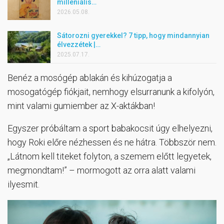
milleniális…
2026.05.08.
Sátorozni gyerekkel? 7 tipp, hogy mindannyian
élvezzétek |…
2025.07.17.
Benéz a mosógép ablakán és kihúzogatja a
mosogatógép fiókjait, nemhogy elsurranunk a kifolyón,
mint valami gumiember az X-aktákban!
Egyszer próbáltam a sport babakocsit úgy elhelyezni,
hogy Roki előre nézhessen és ne hátra. Többször nem.
„Látnom kell titeket folyton, a szemem előtt legyetek,
megmondtam!” – mormogott az orra alatt valami
ilyesmit.