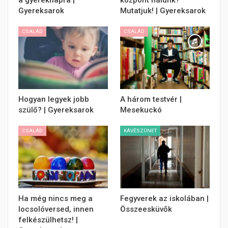
Gyereksarok
Mutatjuk! | Gyereksarok
CSALÁD
CSALÁD
Hogyan legyek jobb
A három testvér |
szülő? | Gyereksarok
Mesekuckó
CSALÁD
KÁVÉSZÜNET
Ha még nincs meg a
Fegyverek az iskolában |
locsolóversed, innen
Összeesküvők
felkészülhetsz! |