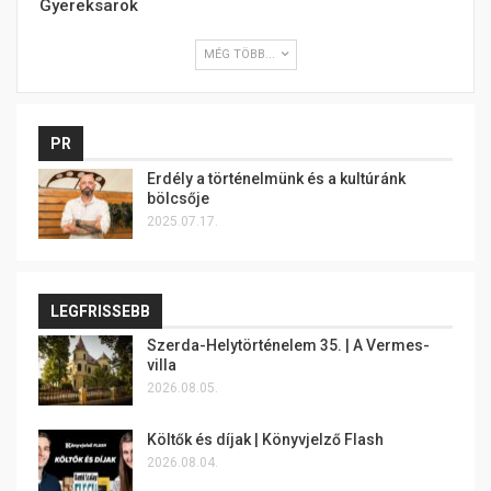
Gyereksarok
MÉG TÖBB...
PR
Erdély a történelmünk és a kultúránk
bölcsője
2025.07.17.
LEGFRISSEBB
Szerda-Helytörténelem 35. | A Vermes-
villa
2026.08.05.
Költők és díjak | Könyvjelző Flash
2026.08.04.