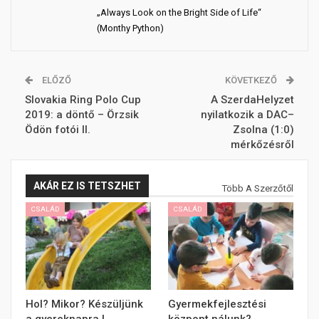
„Always Look on the Bright Side of Life“
(Monthy Python)
ELŐZŐ
KÖVETKEZŐ
Slovakia Ring Polo Cup
A SzerdaHelyzet
2019: a döntő – Örzsik
nyilatkozik a DAC–
Ödön fotói II.
Zsolna (1:0)
mérkőzésről
AKÁR EZ IS TETSZHET
Több A Szerzőtől
CSALÁD
CSALÁD
Hol? Mikor? Készüljünk
Gyermekfejlesztési
a gyereknapra |
központ nálunk?