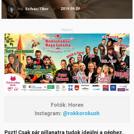
2019.09.29.
Írta:
Szilvási Tibor
Reklám
Fotók: Horen
Instagram:
@rokkorokush
Pszt! Csak pár pillanatra tudok ideülni a géphez.