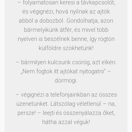
– folyamatosan keresi a távkapcsolót,
és végignézi, hová nyílnak az ajtók
abból a dobozból. Gondolhatja, azon
bármelyikünk átfér, és mivel több
nyelven is beszélnek benne, így rögtön
külföldre szökhetünk!
– bármilyen kulcsunk csörög, azt elkéri.
„Nem fogtok itt ajtókat nyitogatni” –
dörmögi.
– végignézi a telefonjainkban az összes
üzenetünket. Látszólag véletlenül – na,
persze! – leejti és összenyálazza őket,
hátha azzal végük!