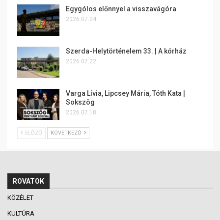
Egygólos előnnyel a visszavágóra
2026.07.24.
Szerda-Helytörténelem 33. | A kórház
2026.07.22.
Varga Lívia, Lipcsey Mária, Tóth Kata |
Sokszög
2026.07.18.
ELŐZŐ
KÖVETKEZŐ
ROVATOK
KÖZÉLET
KULTÚRA