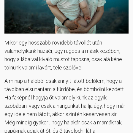
Mikor egy hosszabb-rövidebb távollét után
valamelyikünk hazaér, úgy rugdos a másik kezében,
hogy a lábaival kiváló mustot taposna, csak alá kéne
tolnunk valami lavórt, tele szőlővel.
A minap a hálóból csak annyit látott belőlem, hogy a
távolban elsuhantam a fürdőbe, és bömbölni kezdett.
Ha faképnél hagyja őt valamelyikünk az egyik
szobában, vagy csak a hangunkat hallja úgy, hogy már
egy ideje nem látott, akkor szintén keservesen sír.
Még mindig gyakori, hogy ha akár csak a mamáknak,
papáknak adjuk át őt, és ő távolodni látja