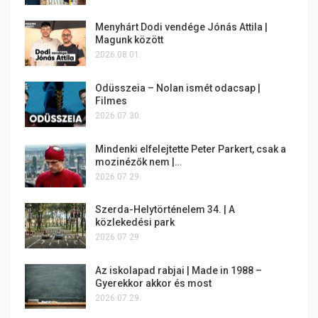
Menyhárt Dodi vendége Jónás Attila |
Magunk között
2026.08.01.
Odüsszeia – Nolan ismét odacsap |
Filmes
2026.07.30.
Mindenki elfelejtette Peter Parkert, csak a
mozinézők nem |…
2026.07.29.
Szerda-Helytörténelem 34. | A
közlekedési park
2026.07.29.
Az iskolapad rabjai | Made in 1988 –
Gyerekkor akkor és most
2026.07.29.