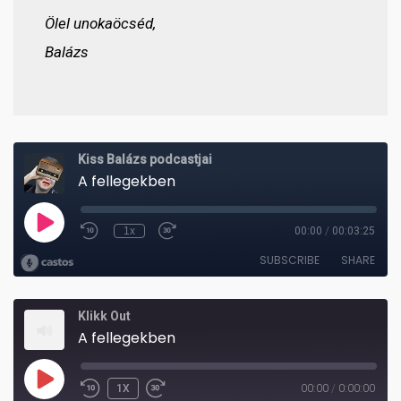
Ölel unokaöcséd,
Balázs
Klikk Out
A fellegekben
PLAY
1X
00:00
/
0:00:00
REWIND
FAST