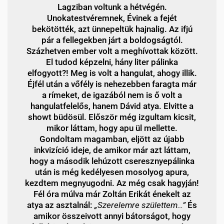
Lagziban voltunk a hétvégén.
Unokatestvéremnek, Évinek a fejét
bekötötték, azt ünnepeltük hajnalig. Az ifjú
pár a fellegekben járt a boldogságtól.
Százhetven ember volt a meghívottak között.
El tudod képzelni, hány liter pálinka
elfogyott?! Meg is volt a hangulat, ahogy illik.
Éjfél után a vőfély is nehezebben faragta már
a rímeket, de igazából nem is ő volt a
hangulatfelelős, hanem Dávid atya. Elvitte a
showt büdösül. Először még izgultam kicsit,
mikor láttam, hogy apu ül mellette.
Gondoltam magamban, eljött az újabb
inkvizíció ideje, de amikor már azt láttam,
hogy a második lehúzott cseresznyepálinka
után is még kedélyesen mosolyog apura,
kezdtem megnyugodni. Az még csak hagyján!
Fél óra múlva már Zoltán Erikát énekelt az
atya az asztalnál:
„Szerelemre születtem…”
És
amikor összeivott annyi bátorságot, hogy