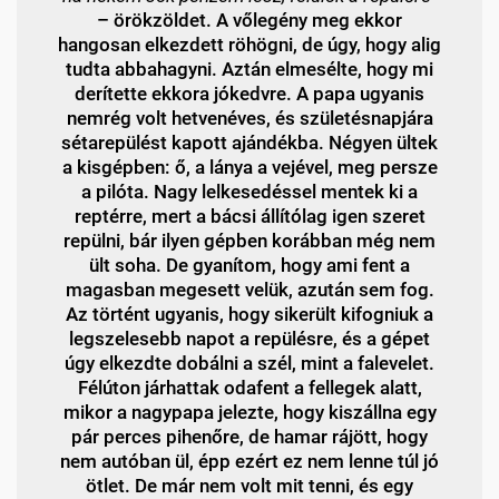
– örökzöldet. A vőlegény meg ekkor
hangosan elkezdett röhögni, de úgy, hogy alig
tudta abbahagyni. Aztán elmesélte, hogy mi
derítette ekkora jókedvre. A papa ugyanis
nemrég volt hetvenéves, és születésnapjára
sétarepülést kapott ajándékba. Négyen ültek
a kisgépben: ő, a lánya a vejével, meg persze
a pilóta. Nagy lelkesedéssel mentek ki a
reptérre, mert a bácsi állítólag igen szeret
repülni, bár ilyen gépben korábban még nem
ült soha. De gyanítom, hogy ami fent a
magasban megesett velük, azután sem fog.
Az történt ugyanis, hogy sikerült kifogniuk a
legszelesebb napot a repülésre, és a gépet
úgy elkezdte dobálni a szél, mint a falevelet.
Félúton járhattak odafent a fellegek alatt,
mikor a nagypapa jelezte, hogy kiszállna egy
pár perces pihenőre, de hamar rájött, hogy
nem autóban ül, épp ezért ez nem lenne túl jó
ötlet. De már nem volt mit tenni, és egy