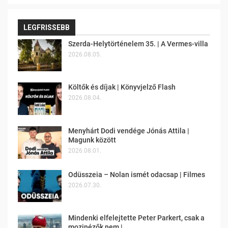
LEGFRISSEBB
Szerda-Helytörténelem 35. | A Vermes-villa
2026.08.05.
Költők és díjak | Könyvjelző Flash
2026.08.04.
Menyhárt Dodi vendége Jónás Attila |
Magunk között
2026.08.01.
Odüsszeia – Nolan ismét odacsap | Filmes
2026.07.30.
Mindenki elfelejtette Peter Parkert, csak a
mozinézők nem |…