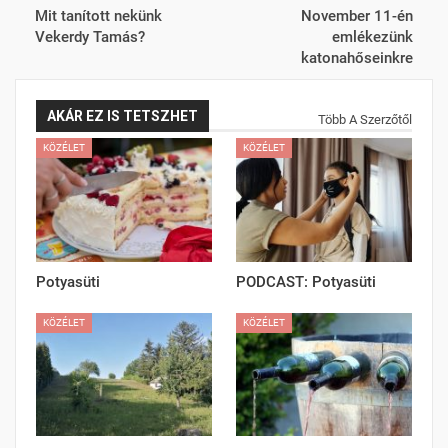
Mit tanított nekünk
November 11-én
Vekerdy Tamás?
emlékezünk
katonahőseinkre
AKÁR EZ IS TETSZHET
Több A Szerzőtől
KÖZÉLET
KÖZÉLET
Potyasüti
PODCAST: Potyasüti
KÖZÉLET
KÖZÉLET