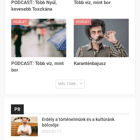
PODCAST: Több Nyúl,
Több víz, mint bor
kevesebb Toszkána
KÖZÉLET
KÖZÉLET
PODCAST: Több víz, mint
Karanténbajusz
bor
MÉG TÖBB...
PR
Erdély a történelmünk és a kultúránk
bölcsője
2025.07.17.