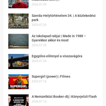
2026.07.29.
Szerda-Helytörténelem 34. | A közlekedési
park
2026.07.29.
Az iskolapad rabjai | Made in 1988 –
Gyerekkor akkor és most
2026.07.29.
Egygólos előnnyel a visszavágóra
2026.07.24.
Supergirl (power) | Filmes
2026.07.16.
A Nemzetközi Booker-díj | Könyvjelző Flash
2026.07.13.