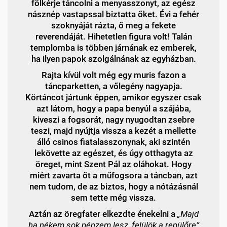
fölkérje táncolni a menyasszonyt, az egész
násznép vastapssal biztatta őket. Évi a fehér
szoknyáját rázta, ő meg a fekete
reverendáját. Hihetetlen figura volt! Talán
templomba is többen járnának ez emberek,
ha ilyen papok szolgálnának az egyházban.
Rajta kívül volt még egy muris fazon a
táncparketten, a vőlegény nagyapja.
Körtáncot jártunk éppen, amikor egyszer csak
azt látom, hogy a papa benyúl a szájába,
kiveszi a fogsorát, nagy nyugodtan zsebre
teszi, majd nyújtja vissza a kezét a mellette
álló csinos fiatalasszonynak, aki szintén
lekövette az egészet, és úgy otthagyta az
öreget, mint Szent Pál az oláhokat. Hogy
miért zavarta őt a műfogsora a táncban, azt
nem tudom, de az biztos, hogy a nótázásnál
sem tette még vissza.
Aztán az öregfater elkezdte énekelni a
„Majd
ha nékem sok pénzem lesz, felülök a repülőre”