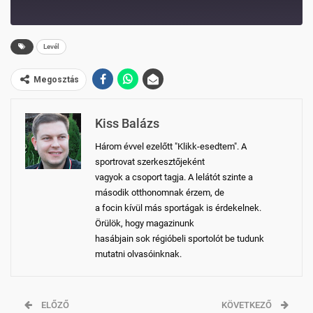
EPISODE
10
FORWARD
SECONDS
30
Levél
SECONDS
Megosztás
Kiss Balázs
Három évvel ezelőtt "Klikk-esedtem". A
sportrovat szerkesztőjeként
vagyok a csoport tagja. A lelátót szinte a
második otthonomnak érzem, de
a focin kívül más sportágak is érdekelnek.
Örülök, hogy magazinunk
hasábjain sok régióbeli sportolót be tudunk
mutatni olvasóinknak.
ELŐZŐ
KÖVETKEZŐ