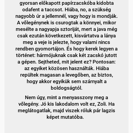
gyorsan előkapott papírzacskóba kidobta
odafent a taccsot. Hiába, no, a szükség
nagyobb úr a jellemnél, vagy hogy is mondják.
A vőlegénynek is csurogtak a könnyei, mikor
mesélte a nagyapja sztoriját, mert a java még
csak ezután következett, kisvártatva a lánya
meg a veje is jelezte, hogy valami nincs
rendben gyomortájon. És hogy kerek legyen a
történet: hármójuknak csak két zacskó jutott
a gépen. Sejtheted, mit jelent ez? Pontosan:
az egyiket közösen használták. Hiába
repültek magasan a levegőben, az biztos,
hogy akkor egyikük sem szárnyalt a
boldogságtól.
Nem úgy, mint a menyasszony meg a
vőlegény. Jó kis lakodalom volt ez, Zoli. Ha
meglátogatlak, majd viszek róluk pár lagzis
képet mutatóba.