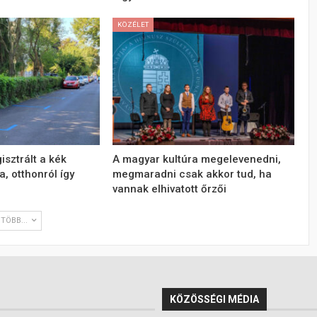
KÖZÉLET
sztrált a kék
A magyar kultúra megelevenedni,
, otthonról így
megmaradni csak akkor tud, ha
vannak elhivatott őrzői
TÖBB...
KÖZÖSSÉGI MÉDIA