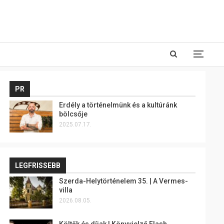
PR
Erdély a történelmünk és a kultúránk
bölcsője
2025.07.17.
LEGFRISSEBB
Szerda-Helytörténelem 35. | A Vermes-
villa
2026.08.05.
Költők és díjak | Könyvjelző Flash