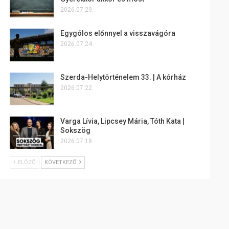
2026.07.29.
Egygólos előnnyel a visszavágóra
2026.07.24.
Szerda-Helytörténelem 33. | A kórház
2026.07.22.
Varga Lívia, Lipcsey Mária, Tóth Kata |
Sokszög
2026.07.18.
ELŐZŐ
KÖVETKEZŐ