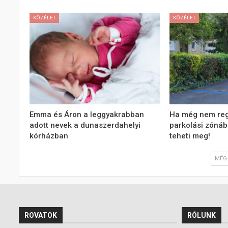
KÖZÉLET
KÖZÉLET
Emma és Áron a leggyakrabban
Ha még nem regi
adott nevek a dunaszerdahelyi
parkolási zónába
kórházban
teheti meg!
MÉG 
ROVATOK
RÓLUNK