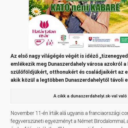
Az első nagy világégés végét is idéző „tizenegye
emlékezik meg Dunaszerdahely városa azokról a k
szülőföldjükért, otthonukért és családjaikért az 
akik közül a legtöbben Dunaszerdahelytől távoli el
A cikk a dunaszerdahelyi.sk-val val
November 11-én írták alá ugyanis a franciaországi c
fegyverszüneti egyezményt a Német Birodalommal, a