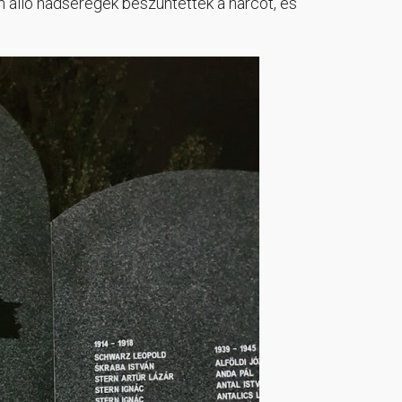
n álló hadseregek beszüntették a harcot, és