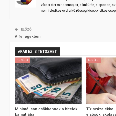
városi élet mindennapjait, a kultúrán, a sporton,
nem feledkezve el a közösség kisebb lelkes csopo
ELŐZŐ
A fellegekben
AKÁR EZ IS TETSZHET
KÖZÉLET
KÖZÉLET
Minimálisan csökkennek a hitelek
Tíz százalékkal 
kamatlábai
elsősök iskolas