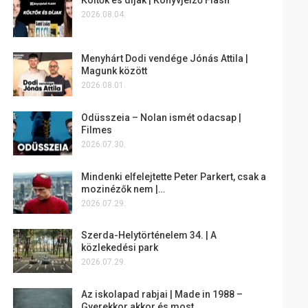
2026.08.04.
Menyhárt Dodi vendége Jónás Attila |
Magunk között
2026.08.01.
Odüsszeia – Nolan ismét odacsap |
Filmes
2026.07.30.
Mindenki elfelejtette Peter Parkert, csak a
mozinézők nem |…
2026.07.29.
Szerda-Helytörténelem 34. | A
közlekedési park
2026.07.29.
Az iskolapad rabjai | Made in 1988 –
Gyerekkor akkor és most