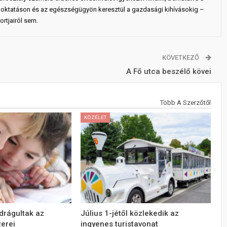
 az oktatáson és az egészségügyön keresztül a gazdasági kihívásokig –
rtjairól sem.
KÖVETKEZŐ
A Fő utca beszélő kövei
Több A Szerzőtől
KÖZÉLET
drágultak az
Július 1-jétől közlekedik az
zerei
ingyenes turistavonat