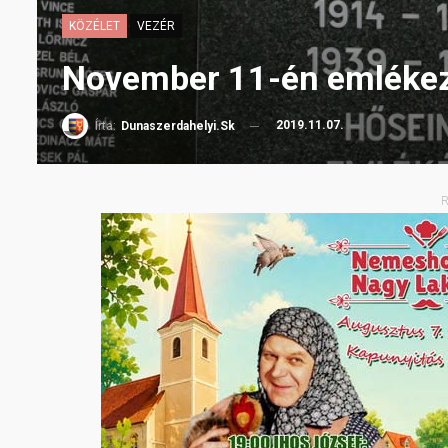
KÖZÉLET
VEZÉR
November 11-én emlékez
2019.11.07.
Írta:
Dunaszerdahelyi.sk
R