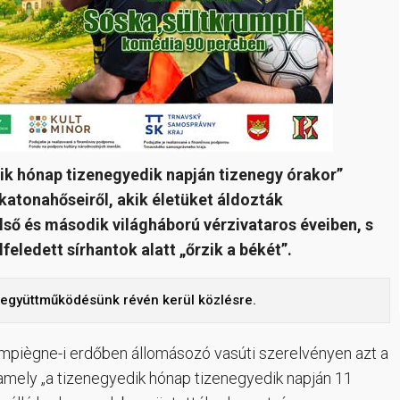
dik hónap tizenegyedik napján tizenegy órakor”
atonahőseiről, akik életüket áldozták
első és második világháború vérzivataros éveiben, s
feledett sírhantok alatt „őrzik a békét”.
ó együttműködésünk révén kerül közlésre.
ompiègne-i erdőben állomásozó vasúti szerelvényen azt a
mely „a tizenegyedik hónap tizenegyedik napján 11