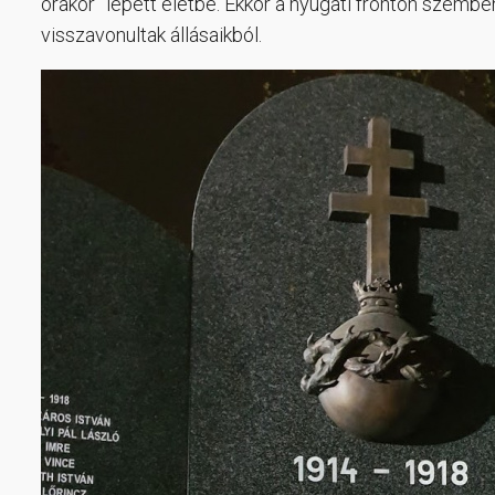
órakor” lépett életbe. Ekkor a nyugati fronton szembe
visszavonultak állásaikból.