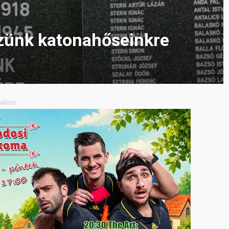
ünk katonahőseinkre
eklám