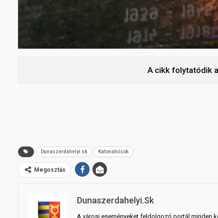
A cikk folytatódik 
Dunaszerdahelyi.sk
Katonahősök
Megosztás
Dunaszerdahelyi.sk
A városi eseményeket feldolgozó portál minden ko