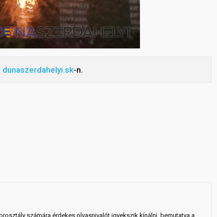
a
dunaszerdahelyi.sk
-n.
rosztály számára érdekes olvasnivalót igyekszik kínálni, bemutatva a