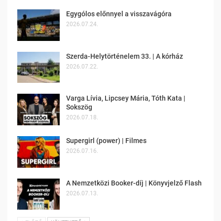
Egygólos előnnyel a visszavágóra
2026.07.24.
Szerda-Helytörténelem 33. | A kórház
2026.07.22.
Varga Lívia, Lipcsey Mária, Tóth Kata |
Sokszög
2026.07.18.
Supergirl (power) | Filmes
2026.07.16.
A Nemzetközi Booker-díj | Könyvjelző Flash
2026.07.13.