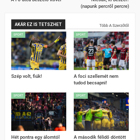
(napunk percről percre)
AKÁR EZ IS TETSZHET
Több A Szerzőtől
SPORT
SPORT
Szép volt, fiúk!
A foci szellemét nem
tudod becsapni!
SPORT
SPORT
Hét pontra egy álomtól
A második félidő döntött