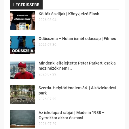
LEGFRISSEBB
Költők és díjak | Könyvjelző Flash
2026.08.04.
Odüsszeia – Nolan ismét odacsap | Filmes
2026.07.30.
Mindenki elfelejtette Peter Parkert, csak a
mozinézők nem |…
2026.07.29.
Szerda-Helytörténelem 34. | A közlekedési
park
2026.07.29.
Az iskolapad rabjai | Made in 1988 –
Gyerekkor akkor és most
2026.07.29.