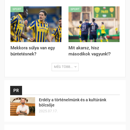
SPORT
SPORT
Mekkora súlya van egy
Mit akarsz, hisz
büntetésnek?
másodikok vagyunk!?
MÉG TÖBB...
PR
Erdély a történelmünk és a kultúránk
bölcsője
2025.07.17.