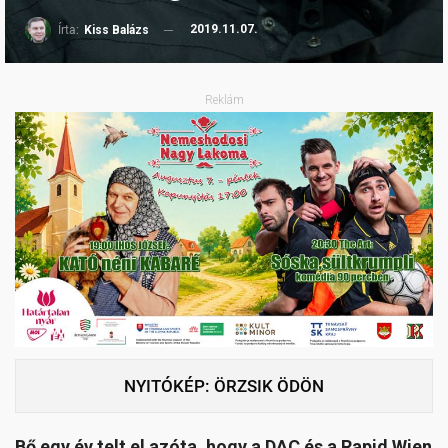
2019.11.07.
Írta:
Kiss Balázs
Reklám
NYITÓKÉP: ÖRZSIK ÖDÖN
Bő egy év telt el azóta, hogy a DAC és a Rapid Wien