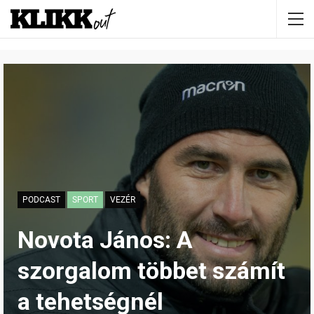
PODCAST
SPORT
VEZÉR
Novota János: A
szorgalom többet számít
a tehetségnél