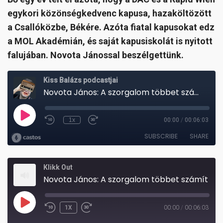
egykori közönségkedvenc kapusa, hazaköltözött
a Csallóközbe, Békére. Azóta fiatal kapusokat edz
a MOL Akadémián, és saját kapusiskolát is nyitott
falujában. Novota Jánossal beszélgettünk.
Klikk Out
Novota János: A szorgalom többet számít a tehetségnél
PLAY
1X
00:00
/
00:06:03
REWIND
FAST
EPISODE