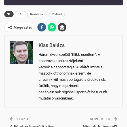
10
FORWARD
SECONDS
30
DAC
Novota Jani
Podcast
SECONDS
Megosztás
Kiss Balázs
Három évvel ezelőtt "Klikk-esedtem". A
sportrovat szerkesztőjeként
vagyok a csoport tagja. A lelátót szinte a
második otthonomnak érzem, de
a focin kívül más sportágak is érdekelnek.
Örülök, hogy magazinunk
hasábjain sok régióbeli sportolót be tudunk
mutatni olvasóinknak.
ELŐZŐ
KÖVETKEZŐ
A Fő utca beszélő kövei
Nicsak, ki beszél?