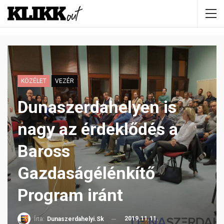
KÖZÉLET
VEZÉR
Dunaszerdahelyen is
nagy az érdeklődés a
Baross
Gazdaságélénkítő
Program iránt
2019.11.11.
Írta:
Dunaszerdahelyi.sk