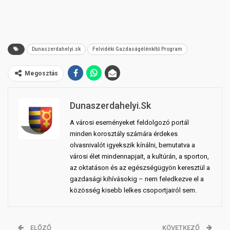
Dunaszerdahelyi.sk
Felvidéki Gazdaságélénkítő Program
Megosztás
Dunaszerdahelyi.sk
A városi eseményeket feldolgozó portál
minden korosztály számára érdekes
olvasnivalót igyekszik kínálni, bemutatva a
városi élet mindennapjait, a kultúrán, a sporton,
az oktatáson és az egészségügyön keresztül a
gazdasági kihívásokig – nem feledkezve el a
közösség kisebb lelkes csoportjairól sem.
ELŐZŐ
KÖVETKEZŐ