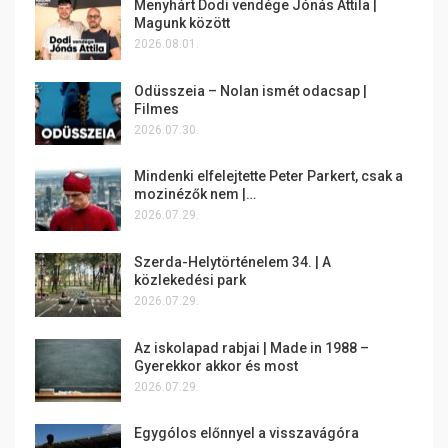
Menyhárt Dodi vendége Jónás Attila |
Magunk között
2026.08.01.
Odüsszeia – Nolan ismét odacsap |
Filmes
2026.07.30.
Mindenki elfelejtette Peter Parkert, csak a
mozinézők nem |…
2026.07.29.
Szerda-Helytörténelem 34. | A
közlekedési park
2026.07.29.
Az iskolapad rabjai | Made in 1988 –
Gyerekkor akkor és most
2026.07.29.
Egygólos előnnyel a visszavágóra