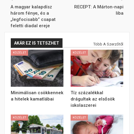
A magyar kalapdísz
RECEPT: A Márton-napi
három fénye, és a
liba
„legfocisabb” csapat
feletti diadal ereje
AKÁR EZ IS TETSZHET
Több A Szerzőtől
KÖZÉLET
KÖZÉLET
Minimálisan csökkennek
Tíz százalékkal
a hitelek kamatlábai
drágultak az elsősök
iskolaszerei
KÖZÉLET
KÖZÉLET