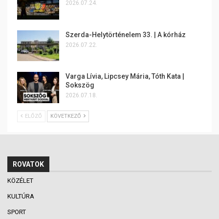
2026.07.24.
Szerda-Helytörténelem 33. | A kórház
2026.07.22.
Varga Lívia, Lipcsey Mária, Tóth Kata |
Sokszög
2026.07.18.
ELŐZŐ
KÖVETKEZŐ
ROVATOK
KÖZÉLET
KULTÚRA
SPORT