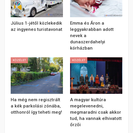
Július 1-jétől közlekedik
Emma és Áron a
az ingyenes turistavonat
leggyakrabban adott
nevek a
dunaszerdahelyi
kórházban
KÖZÉLET
KÖZÉLET
Ha még nem regisztrált
A magyar kultúra
a kék parkolási zónába,
megelevenedni,
otthonról így teheti meg!
megmaradni csak akkor
tud, ha vannak elhivatott
őrzői