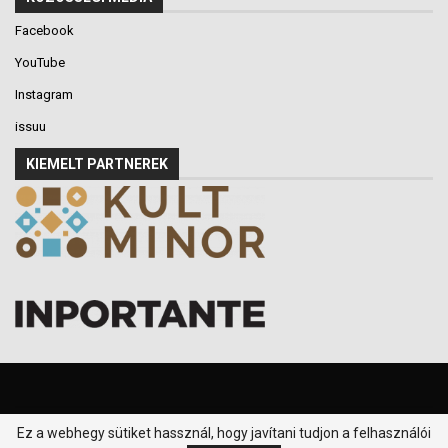
Facebook
YouTube
Instagram
issuu
KIEMELT PARTNEREK
Ez a webhegy sütiket hassznál, hogy javítani tudjon a felhasználói
© 2016-2026 - Klikk P.T. - Minden jog fenntartva.