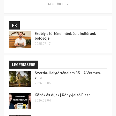
MÉG TÖBB...
PR
Erdély a történelmünk és a kultúránk
bölcsője
2025.07.17.
LEGFRISSEBB
Szerda-Helytörténelem 35. | A Vermes-
villa
2026.08.05.
Költők és díjak | Könyvjelző Flash
2026.08.04.