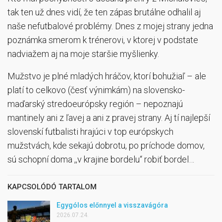
tak ten už dnes vidí, že ten zápas brutálne odhalil aj
naše nefutbalové problémy. Dnes z mojej strany jedna
poznámka smerom k trénerovi, v ktorej v podstate
nadviažem aj na moje staršie myšlienky.
Mužstvo je plné mladých hráčov, ktorí bohužiaľ – ale
platí to celkovo (česť výnimkám) na slovensko-
maďarský stredoeurópsky región – nepoznajú
mantinely ani z ľavej a ani z pravej strany. Aj tí najlepší
slovenskí futbalisti hrajúci v top európskych
mužstvách, kde sekajú dobrotu, po príchode domov,
sú schopní doma ,,v krajine bordelu“ robiť bordel…
KAPCSOLÓDÓ TARTALOM
Egygólos előnnyel a visszavágóra
2026.07.24.