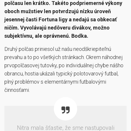
polčasu len krátko. Takéto podpriemerné výkony
oboch mužstiev len potvrdzujú nízku úroveň
jesennej časti Fortuna ligy a nedajú sa obkecať
ničím. Vyvolávajú nedôveru divákov, možno
subjektívnu, ale oprávnenú. Bodka.
Druhý polčas priniesol už našu neodškriepiteľnú
prevahu a to po všetkých stránkach. Okrem náhodnej
prvopolčasovej tutovky, po individuálnej chybe nášho
obrancu, hostia ukázali typický polotovarový futbal,
plný problémov s elementárnymi futbalovými
činnosťami.
Nitra mala šťastie, že sme nastupovali