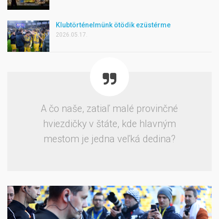
Klubtörténelmünk ötödik ezüstérme
2026.05.17.
A čo naše, zatiaľ malé provinčné
hviezdičky v štáte, kde hlavným
mestom je jedna veľká dedina?