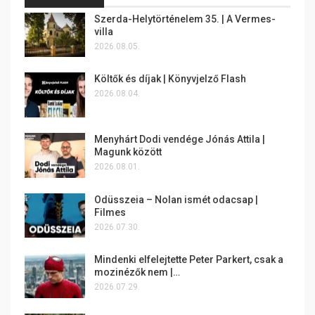
Szerda-Helytörténelem 35. | A Vermes-
villa
2026.08.05.
Költők és díjak | Könyvjelző Flash
2026.08.04.
Menyhárt Dodi vendége Jónás Attila |
Magunk között
2026.08.01.
Odüsszeia – Nolan ismét odacsap |
Filmes
2026.07.30.
Mindenki elfelejtette Peter Parkert, csak a
mozinézők nem |…
2026.07.29.