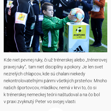
Kde niet pevnej ruky, či už trénerskej alebo ,,trénerovej
pravej ruky“, tam niet disciplíny a pokory. Je len svet
nezrelých chlapcov, kde sú chalani niekedy
nekontrolovateľnými pánmi všetkých prsteňov. Mnoho
našich športovcov, mladíkov, nemá v krvi to, čo si
k trénerskej nemeckej teórii naštudoval a na čo bol
v praxi zvyknutý Peter vo svojej vlasti.