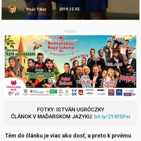
2019.12.02.
Írta:
Poór Tibor
Reklám
FOTKY: ISTVÁN UGRÓCZKY
ČLÁNOK V MAĎARSKOM JAZYKU:
bit.ly/2Y4fSFm
Tém do článku je viac ako dosť, a preto k prvému