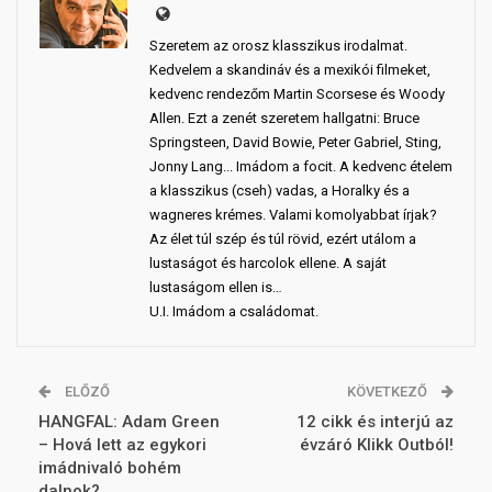
Szeretem az orosz klasszikus irodalmat.
Kedvelem a skandináv és a mexikói filmeket,
kedvenc rendezőm Martin Scorsese és Woody
Allen. Ezt a zenét szeretem hallgatni: Bruce
Springsteen, David Bowie, Peter Gabriel, Sting,
Jonny Lang... Imádom a focit. A kedvenc ételem
a klasszikus (cseh) vadas, a Horalky és a
wagneres krémes. Valami komolyabbat írjak?
Az élet túl szép és túl rövid, ezért utálom a
lustaságot és harcolok ellene. A saját
lustaságom ellen is…
U.I. Imádom a családomat.
ELŐZŐ
KÖVETKEZŐ
HANGFAL: Adam Green
12 cikk és interjú az
– Hová lett az egykori
évzáró Klikk Outból!
imádnivaló bohém
dalnok?