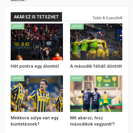
AKÁR EZ IS TETSZHET
Több A Szerzőtől
SPORT
SPORT
Hét pontra egy álomtól
A második félidő döntött
SPORT
SPORT
Mekkora súlya van egy
Mit akarsz, hisz
büntetésnek?
másodikok vagyunk!?