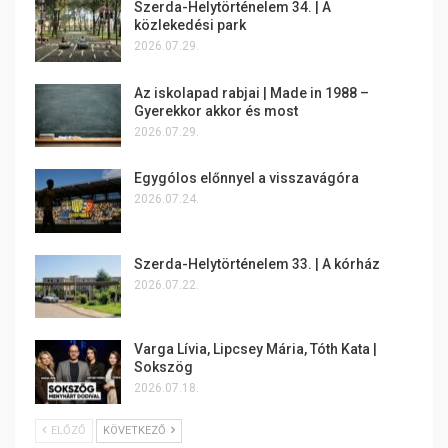
Szerda-Helytörténelem 34. | A
közlekedési park
2026.07.29.
Az iskolapad rabjai | Made in 1988 –
Gyerekkor akkor és most
2026.07.29.
Egygólos előnnyel a visszavágóra
2026.07.24.
Szerda-Helytörténelem 33. | A kórház
2026.07.22.
Varga Lívia, Lipcsey Mária, Tóth Kata |
Sokszög
2026.07.18.
ELŐZŐ
KÖVETKEZŐ