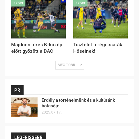
SPORT
SPORT
Majdnem üres B-közép
Tisztelet a régi csaták
előtt győzött a DAC
Hőseinek!
MÉG TÖBB...
PR
Erdély a történelmünk és a kultúránk
bölcsője
2025.07.17.
LEGFRISSEBB