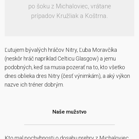
po šoku z Michaloviec, vrátane
prípadov Kružliak a Koštrna.
Ľutujem bývalých hráčov Nitry, Ľuba Moravčíka
(neskôr hráč napríklad Celticu Glasgow) a jemu
podobných, keď sa musia pozerať na to, kto všetko
dnes oblieka dres Nitry (česť výnimkám), a aký výkon
nazve ich tréner dobrým.
Naše mužstvo
Kto mal pochybnosti o dosahu prehry z Michaloviec,