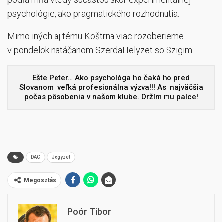
psychológie, ako pragmatického rozhodnutia.
Mimo iných aj tému Koštrna viac rozoberieme
v pondelok natáčanom SzerdaHelyzet so Szigim.
Ešte Peter… Ako psychológa ho čaká ho pred
Slovanom veľká profesionálna výzva!!! Asi najväčšia
počas pôsobenia v našom klube. Držím mu palce!
DAC
Jegyzet
Megosztás
Poór Tibor