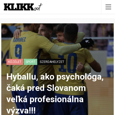
KÖZÉLET
SPORT
SZERDAHELYZET
Hyballu, ako psychológa,
čaká pred Slovanom
veľká profesionálna
výzva!!!