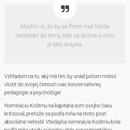
Myslím si, že by sa Peter mal hlbšie
zahľadieť do témy, kde sa dozvie o čom
je táto krajina.
Vzhľadom na to, aký má tím, by snáď potom mohol
vložiť do svojej činnosti viac konzervatívnej
pedagógie a psychológie.
Nomináciu Koštrnu na kapitána som svojho času
kritizoval, pretože sa podľa mňa na tento post
absolútne nehodil. Vtedajšia nominácia Koštrnu bola
podľa mňa vtedy súčasťou skôr experimentálnej