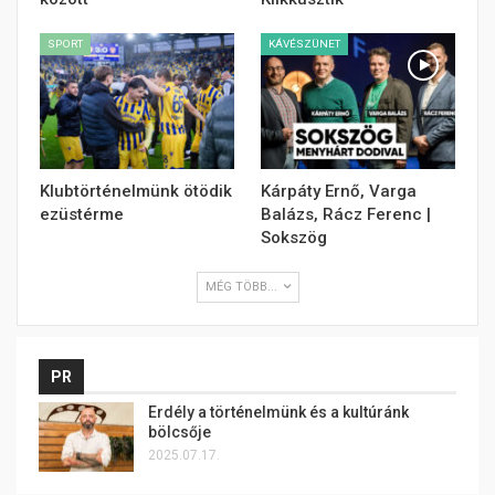
SPORT
KÁVÉSZÜNET
Klubtörténelmünk ötödik
Kárpáty Ernő, Varga
ezüstérme
Balázs, Rácz Ferenc |
Sokszög
MÉG TÖBB...
PR
Erdély a történelmünk és a kultúránk
bölcsője
2025.07.17.