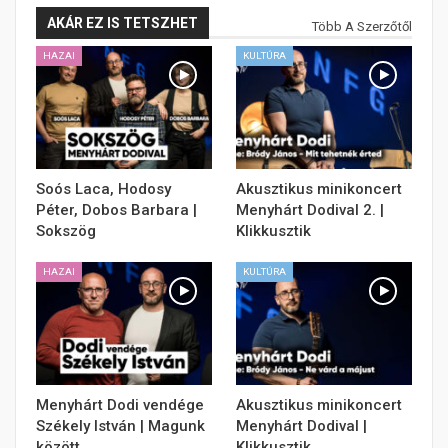
AKÁR EZ IS TETSZHET
Több A Szerzőtől
HAZAI
KULTÚRA
Soós Laca, Hodosy
Akusztikus minikoncert
Péter, Dobos Barbara |
Menyhárt Dodival 2. |
Sokszög
Klikkusztik
HAZAI
KULTÚRA
Menyhárt Dodi vendége
Akusztikus minikoncert
Székely István | Magunk
Menyhárt Dodival |
között
Klikkusztik