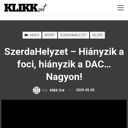
VIDEÓ
SPORT
SZERDAHELYZET
VEZÉR
SzerdaHelyzet – Hiányzik a
foci, hiányzik a DAC…
Nagyon!
2020.05.05.
Írta:
Klikk Out