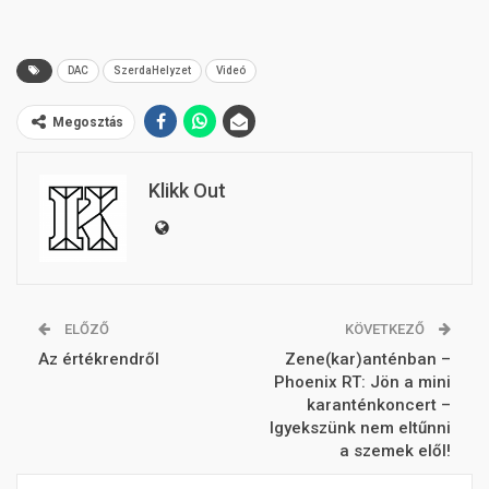
DAC
SzerdaHelyzet
Videó
Megosztás
Klikk Out
ELŐZŐ
KÖVETKEZŐ
Az értékrendről
Zene(kar)anténban –
Phoenix RT: Jön a mini
karanténkoncert –
Igyekszünk nem eltűnni
a szemek elől!