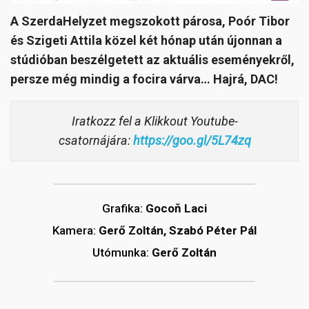
A SzerdaHelyzet megszokott párosa, Poór Tibor
és Szigeti Attila közel két hónap után újonnan a
stúdióban beszélgetett az aktuális eseményekről,
persze még mindig a focira várva… Hajrá, DAC!
Iratkozz fel a Klikkout Youtube-
csatornájára:
https://goo.gl/5L74zq
Grafika:
Gocoň Laci
Kamera:
Gerő Zoltán, Szabó Péter Pál
Utómunka:
Gerő Zoltán