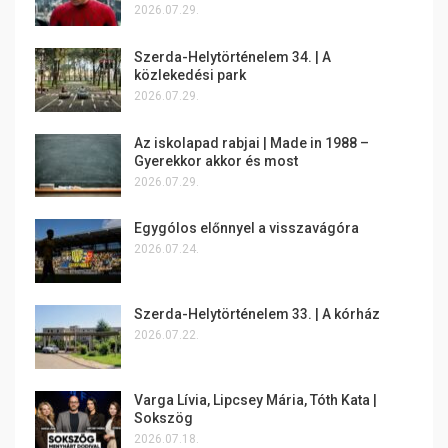
2026.07.29.
Szerda-Helytörténelem 34. | A
közlekedési park
2026.07.29.
Az iskolapad rabjai | Made in 1988 –
Gyerekkor akkor és most
2026.07.29.
Egygólos előnnyel a visszavágóra
2026.07.24.
Szerda-Helytörténelem 33. | A kórház
2026.07.22.
Varga Lívia, Lipcsey Mária, Tóth Kata |
Sokszög
2026.07.18.