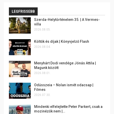
LEGFRISSEBB
Szerda-Helytörténelem 35. | A Vermes-
villa
2026.08.05.
Költők és díjak | Könyvjelző Flash
2026.08.04.
Menyhárt Dodi vendége Jónás Attila |
Magunk között
2026.08.01.
Odüsszeia – Nolan ismét odacsap |
Filmes
2026.07.30.
Mindenki elfelejtette Peter Parkert, csak a
mozinézők nem |…