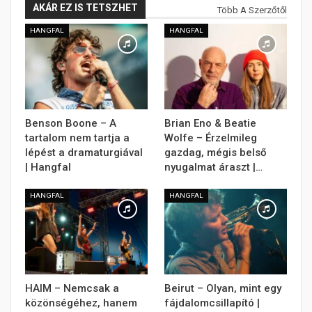
AKÁR EZ IS TETSZHET
Több A Szerzőtől
HANGFAL
HANGFAL
Benson Boone – A
Brian Eno & Beatie
tartalom nem tartja a
Wolfe – Érzelmileg
lépést a dramaturgiával
gazdag, mégis belső
| Hangfal
nyugalmat áraszt |…
HANGFAL
HANGFAL
HAIM – Nemcsak a
Beirut – Olyan, mint egy
közönségéhez, hanem
fájdalomcsillapító |