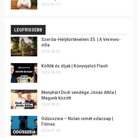
2025.07.17.
LEGFRISSEBB
Szerda-Helytörténelem 35. | A Vermes-
villa
2026.08.05.
Költők és díjak | Könyvjelző Flash
2026.08.04.
Menyhárt Dodi vendége Jónás Attila |
Magunk között
2026.08.01.
Odüsszeia – Nolan ismét odacsap |
Filmes
2026.07.30.