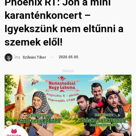
Phoenix RT: Jön a mini
karanténkoncert –
Igyekszünk nem eltűnni a
szemek elől!
2020.05.05.
Írta:
Szilvási Tibor
Reklám