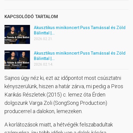
KAPCSOLÓDÓ TARTALOM
Akusztikus minikoncert Puss Tamással és Zöld
Bálinttal |…
2026.02.21.
Akusztikus minikoncert Puss Tamással és Zöld
Bálinttal |…
2026.02.14.
Sajnos úgy néz ki, ezt az időpontot most csúsztatni
kényszerülünk, hiszen a határ zárva, mi pedig a Piros
Karikás Részletek (2015) c. lemez óta Érden
dolgozunk Varga Zoli (SongSong Production)
producerrel a dalokon, lemezeken.
A korlátozások miatt, a hétvégék felszabadultak
számunkra, így több időnk van a dalok írására,