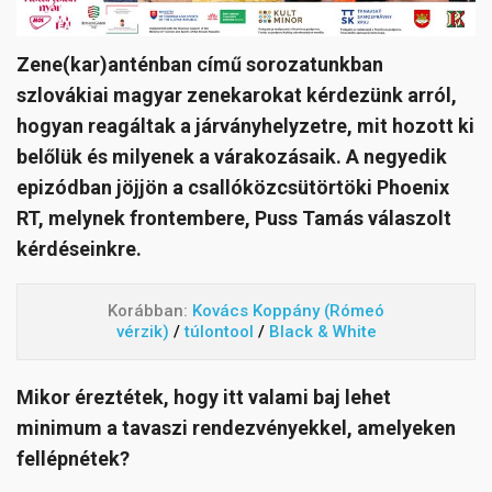
Zene(kar)anténban című sorozatunkban
szlovákiai magyar zenekarokat kérdezünk arról,
hogyan reagáltak a járványhelyzetre, mit hozott ki
belőlük és milyenek a várakozásaik. A negyedik
epizódban jöjjön a csallóközcsütörtöki Phoenix
RT, melynek frontembere, Puss Tamás válaszolt
kérdéseinkre.
Korábban:
Kovács Koppány (Rómeó
vérzik)
/
túlontool
/
Black & White
Mikor éreztétek, hogy itt valami baj lehet
minimum a tavaszi rendezvényekkel, amelyeken
fellépnétek?