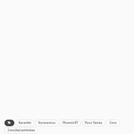
Karantén
Koronavírus
Phoenix RT
Puss Tamás
Zene
Zene(kar)anténban