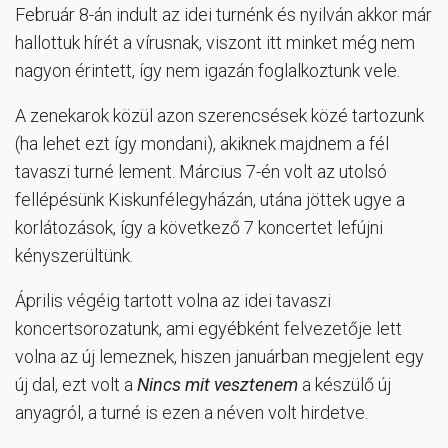
Február 8-án indult az idei turnénk és nyilván akkor már
hallottuk hírét a vírusnak, viszont itt minket még nem
nagyon érintett, így nem igazán foglalkoztunk vele.
A zenekarok közül azon szerencsések közé tartozunk
(ha lehet ezt így mondani), akiknek majdnem a fél
tavaszi turné lement. Március 7-én volt az utolsó
fellépésünk Kiskunfélegyházán, utána jöttek ugye a
korlátozások, így a következő 7 koncertet lefújni
kényszerültünk.
Április végéig tartott volna az idei tavaszi
koncertsorozatunk, ami egyébként felvezetője lett
volna az új lemeznek, hiszen januárban megjelent egy
új dal, ezt volt a
Nincs mit vesztenem
a készülő új
anyagról, a turné is ezen a néven volt hirdetve.