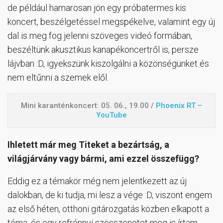
de például hamarosan jön egy próbatermes kis
koncert, beszélgetéssel megspékelve, valamint egy új
dal is meg fog jelenni szöveges videó formában,
beszéltünk akusztikus kanapékoncertről is, persze
lájvban :D, igyekszünk kiszolgálni a közönségünket és
nem eltűnni a szemek elől.
Mini karanténkoncert:
05. 06., 19.00 /
Phoenix RT –
YouTube
Ihletett már meg Titeket a bezártság, a
világjárvány vagy bármi, ami ezzel összefügg?
Eddig ez a témakör még nem jelentkezett az új
dalokban, de ki tudja, mi lesz a vége :D, viszont engem
az első héten, otthoni gitározgatás közben elkapott a
téma, és egy refrénnyi szösszenetet meg is írtam,