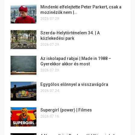
Mindenki elfelejtette Peter Parkert, csak a
mozinézők nem |…
2026.07.29.
Szerda-Helytörténelem 34. | A
közlekedési park
2026.07.29.
Az iskolapad rabjai | Made in 1988 –
Gyerekkor akkor és most
2026.07.29.
Egygólos előnnyel a visszavágóra
2026.07.24.
Supergirl (power) | Filmes
2026.07.16.