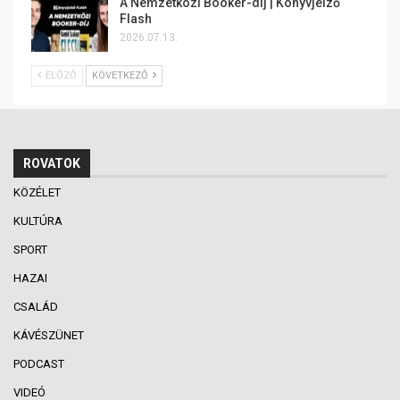
A Nemzetközi Booker-díj | Könyvjelző
Flash
2026.07.13.
ELŐZŐ
KÖVETKEZŐ
ROVATOK
KÖZÉLET
KULTÚRA
SPORT
HAZAI
CSALÁD
KÁVÉSZÜNET
PODCAST
VIDEÓ