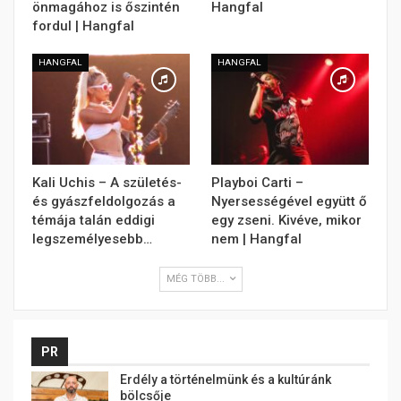
önmagához is őszintén
Hangfal
fordul | Hangfal
HANGFAL
HANGFAL
Kali Uchis – A születés-
Playboi Carti –
és gyászfeldolgozás a
Nyersességével együtt ő
témája talán eddigi
egy zseni. Kivéve, mikor
legszemélyesebb…
nem | Hangfal
MÉG TÖBB...
PR
Erdély a történelmünk és a kultúránk
bölcsője