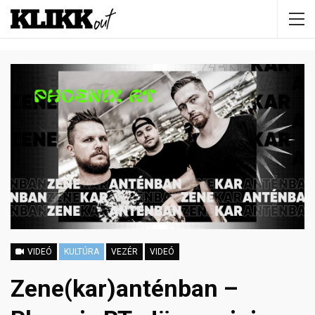
VIDEÓ
KULTÚRA
VEZÉR
VIDEÓ
Zene(kar)anténban –