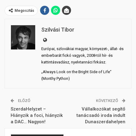
Megosztás
Szilvási Tibor
Európai, szlovákiai magyar, környezet-, állat- és
emberbarát fickó vagyok, 2008-tól hír- és
kattintásvadász, nyelvtannáci firkász.
„Always Look on the Bright Side of Life“
(Monthy Python)
ELŐZŐ
KÖVETKEZŐ
SzerdaHelyzet –
Vállalkozókat segítő
Hiányzik a foci, hiányzik
tanácsadó iroda indult
a DAC… Nagyon!
Dunaszerdahelyen