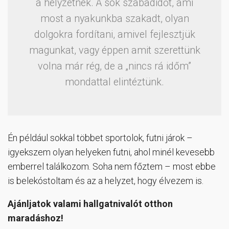
a helyzetnek. A sok szabadidőt, ami
most a nyakunkba szakadt, olyan
dolgokra fordítani, amivel fejlesztjük
magunkat, vagy éppen amit szerettünk
volna már rég, de a „nincs rá időm”
mondattal elintéztünk.
Én például sokkal többet sportolok, futni járok –
igyekszem olyan helyeken futni, ahol minél kevesebb
emberrel találkozom. Soha nem főztem – most ebbe
is belekóstoltam és az a helyzet, hogy élvezem is.
Ajánljatok valami hallgatnivalót otthon
maradáshoz!