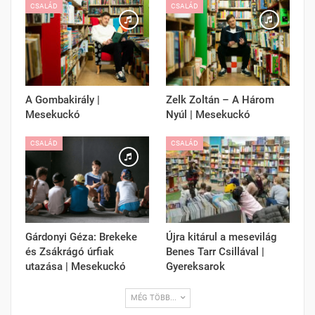
CSALÁD
CSALÁD
A Gombakirály |
Zelk Zoltán – A Három
Mesekuckó
Nyúl | Mesekuckó
CSALÁD
CSALÁD
Gárdonyi Géza: Brekeke
Újra kitárul a mesevilág
és Zsákrágó úrfiak
Benes Tarr Csillával |
utazása | Mesekuckó
Gyereksarok
MÉG TÖBB...