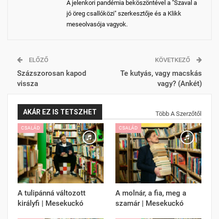
A jelenkori pandémia beköszöntével a "Szaval a
jó öreg csallóközi" szerkesztője és a Klikk
meseolvasója vagyok.
ELŐZŐ
KÖVETKEZŐ
Százszorosan kapod
Te kutyás, vagy macskás
vissza
vagy? (Ankét)
AKÁR EZ IS TETSZHET
Több A Szerzőtől
CSALÁD
CSALÁD
A tulipánná változott
A molnár, a fia, meg a
királyfi | Mesekuckó
szamár | Mesekuckó