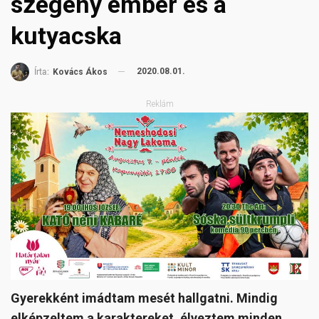
szegény ember és a
kutyacska
2020.08.01.
Írta:
Kovács Ákos
Reklám
Gyerekként imádtam mesét hallgatni. Mindig
elképzeltem a karaktereket, élveztem minden