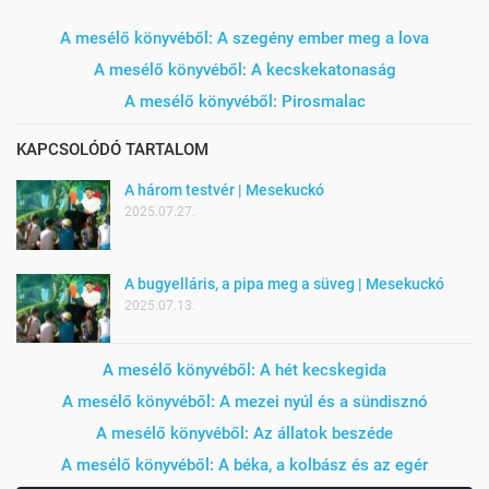
A mesélő könyvéből: A szegény ember meg a lova
A mesélő könyvéből: A kecskekatonaság
A mesélő könyvéből: Pirosmalac
KAPCSOLÓDÓ TARTALOM
A három testvér | Mesekuckó
2025.07.27.
A bugyelláris, a pipa meg a süveg | Mesekuckó
2025.07.13.
A mesélő könyvéből: A hét kecskegida
A mesélő könyvéből: A mezei nyúl és a sündisznó
A mesélő könyvéből: Az állatok beszéde
A mesélő könyvéből: A béka, a kolbász és az egér