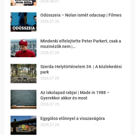
2026.08.01.
Odüsszeia – Nolan ismét odacsap | Filmes
2026.07.30.
Mindenki elfelejtette Peter Parkert, csak a
mozinézők nem |…
2026.07.29.
Szerda-Helytörténelem 34. | A közlekedési
park
2026.07.29.
Az iskolapad rabjai | Made in 1988 –
Gyerekkor akkor és most
2026.07.29.
Egygólos előnnyel a visszavágóra
2026.07.24.