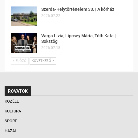
Szerda-Helytörténelem 33. | A kórház
2026.07.22.
Varga Lívia, Lipcsey Mária, Tóth Kata |
Sokszög
2026.07.18.
ELŐZŐ
KÖVETKEZŐ
ROVATOK
KÖZÉLET
KULTÚRA
SPORT
HAZAI