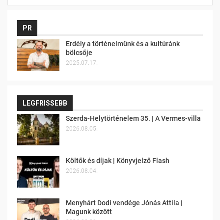
PR
Erdély a történelmünk és a kultúránk
bölcsője
2025.07.17.
LEGFRISSEBB
Szerda-Helytörténelem 35. | A Vermes-villa
2026.08.05.
Költők és díjak | Könyvjelző Flash
2026.08.04.
Menyhárt Dodi vendége Jónás Attila |
Magunk között