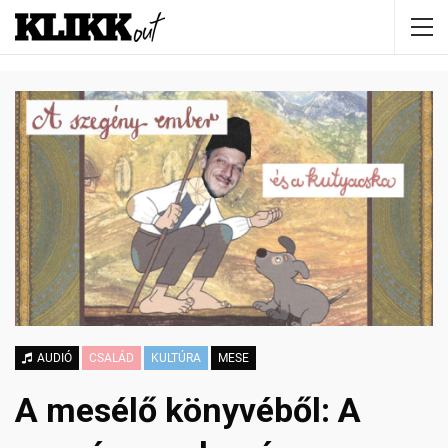
AUDIÓ
CSALÁD
KULTÚRA
MESE
A mesélő könyvéből: A