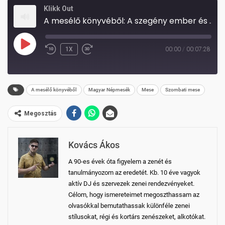
Klikk Out
A mesélő könyvéből: A szegény ember és a kutyacska
PLAY
1X
00:00
/
00:07:28
REWIND
FAST
EPISODE
10
FORWARD
SECONDS
30
A mesélő könyvéből
Magyar Népmesék
Mese
Szombati mese
SECONDS
Megosztás
Kovács Ákos
A 90-es évek óta figyelem a zenét és
tanulmányozom az eredetét. Kb. 10 éve vagyok
aktív DJ és szervezek zenei rendezvényeket.
Célom, hogy ismereteimet megoszthassam az
olvasókkal bemutathassak különféle zenei
stílusokat, régi és kortárs zenészeket, alkotókat.