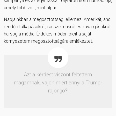
kampánya és az egymással folytatott kommunikációja,
amely több volt, mint alpári.
Napjainkban a megosztottság jellemezi Amerikát, ahol
rendőri túlkapásokról, rasszizmusról és zavargásokról
harsog a média. Érdekes módon picit a saját
környezetem megosztottságára emlékeztet.
Azt a kérdést viszont feltettem
magamnak, vajon miért ennyi a Trump-
rajongó?!