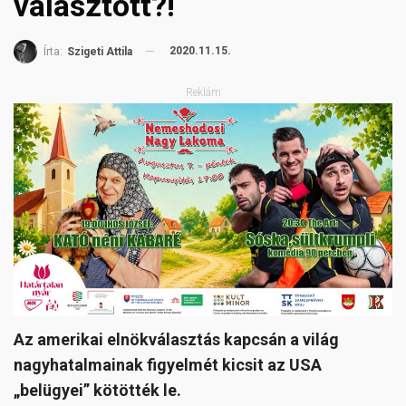
választott?!
2020.11.15.
Írta:
Szigeti Attila
Reklám
Az amerikai elnökválasztás kapcsán a világ
nagyhatalmainak figyelmét kicsit az USA
„belügyei” kötötték le.