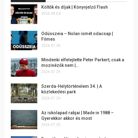
Költők és díjak | Könyvjelző Flash
2026.08.04.
Odüsszeia – Nolan ismét odacsap |
Filmes
2026.07.30.
Mindenki elfelejtette Peter Parkert, csak a
mozinézők nem |…
2026.07.29.
Szerda-Helytörténelem 34. | A
közlekedési park
2026.07.29.
Az iskolapad rabjai | Made in 1988 –
Gyerekkor akkor és most
2026.07.29.