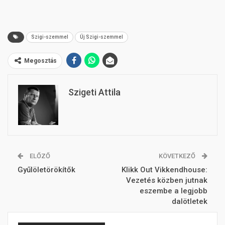
Szigi-szemmel
Új Szigi-szemmel
Megosztás
Szigeti Attila
ELŐZŐ
KÖVETKEZŐ
Gyűlöletörökítők
Klikk Out Vikkendhouse:
Vezetés közben jutnak
eszembe a legjobb
dalötletek