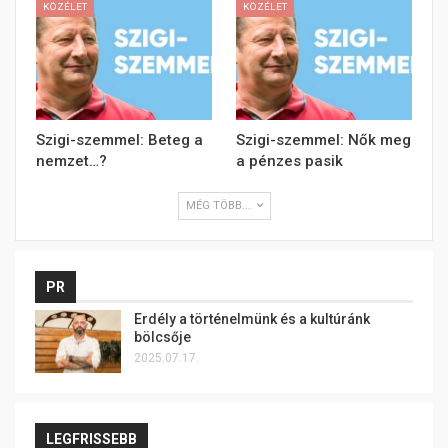
KÖZÉLET
KÖZÉLET
Szigi-szemmel: Beteg a
Szigi-szemmel: Nők meg
nemzet…?
a pénzes pasik
MÉG TÖBB...
PR
Erdély a történelmünk és a kultúránk
bölcsője
2025.07.17.
LEGFRISSEBB