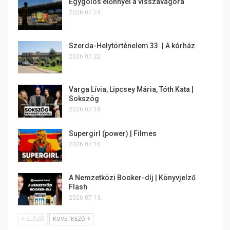
Egygólos előnnyel a visszavágóra
2026.07.24.
Szerda-Helytörténelem 33. | A kórház
2026.07.22.
Varga Lívia, Lipcsey Mária, Tóth Kata |
Sokszög
2026.07.18.
Supergirl (power) | Filmes
2026.07.16.
A Nemzetközi Booker-díj | Könyvjelző
Flash
2026.07.13.
ELŐZŐ
KÖVETKEZŐ