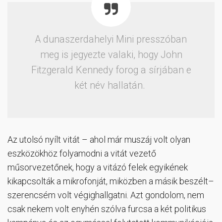
A dunaszerdahelyi Mini presszóban
meg is jegyezte valaki, hogy John
Fitzgerald Kennedy forog a sírjában e
két név hallatán.
Az utolsó nyílt vitát – ahol már muszáj volt olyan
eszközökhöz folyamodni a vitát vezető
műsorvezetőnek, hogy a vitázó felek egyikének
kikapcsolták a mikrofonját, miközben a másik beszélt–
szerencsém volt végighallgatni. Azt gondolom, nem
csak nekem volt enyhén szólva furcsa a két politikus