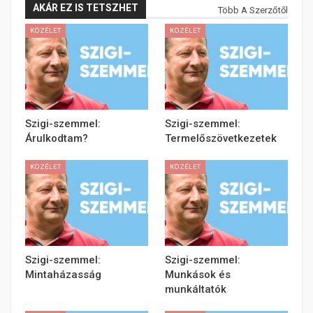
AKÁR EZ IS TETSZHET
Több A Szerzőtől
KÖZÉLET
KÖZÉLET
Szigi-szemmel:
Szigi-szemmel:
Árulkodtam?
Termelőszövetkezetek
KÖZÉLET
KÖZÉLET
Szigi-szemmel:
Szigi-szemmel:
Mintaházasság
Munkások és
munkáltatók