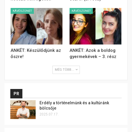
KÁVÉSZÜNET
KÁVÉSZÜNET
ANKÉT: Készülődjünk az
ANKÉT: Azok a boldog
őszre!
gyermekévek – 3. rész
MÉG TÖBB...
PR
Erdély a történelmünk és a kultúránk
bölcsője
2025.07.17.