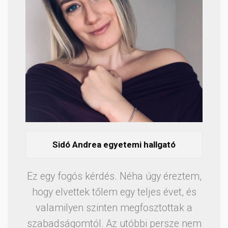
Sidó Andrea egyetemi hallgató
Ez egy fogós kérdés. Néha úgy éreztem,
hogy elvettek tőlem egy teljes évet, és
valamilyen szinten megfosztottak a
szabadságomtól. Az utóbbi persze nem