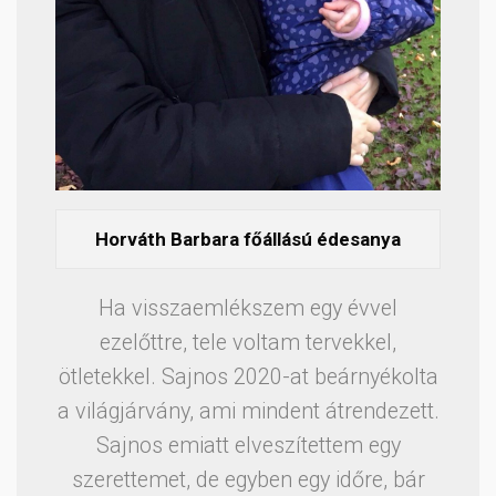
Horváth Barbara főállású édesanya
Ha visszaemlékszem egy évvel
ezelőttre, tele voltam tervekkel,
ötletekkel. Sajnos 2020-at beárnyékolta
a világjárvány, ami mindent átrendezett.
Sajnos emiatt elveszítettem egy
szerettemet, de egyben egy időre, bár