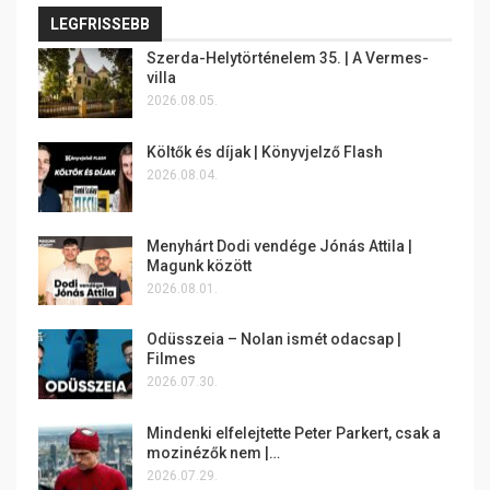
LEGFRISSEBB
Szerda-Helytörténelem 35. | A Vermes-
villa
2026.08.05.
Költők és díjak | Könyvjelző Flash
2026.08.04.
Menyhárt Dodi vendége Jónás Attila |
Magunk között
2026.08.01.
Odüsszeia – Nolan ismét odacsap |
Filmes
2026.07.30.
Mindenki elfelejtette Peter Parkert, csak a
mozinézők nem |…
2026.07.29.