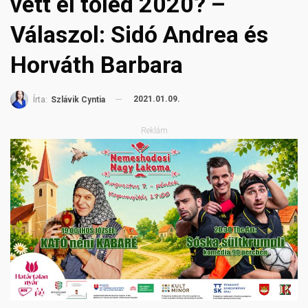
vett el tőled 2020? –
Válaszol: Sidó Andrea és
Horváth Barbara
2021.01.09.
Írta:
Szlávik Cyntia
Reklám