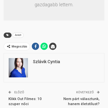
gazdagabb lettem.
Ankét
Megosztás
Szlávik Cyntia
ELŐZŐ
KÖVETKEZŐ
Klikk Out Filmes: 10
Nem párt választunk,
szuper nőci
hanem életstílust?