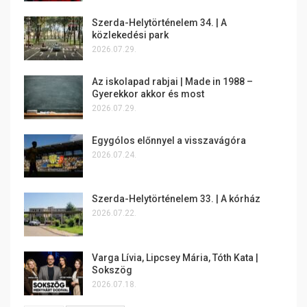
Szerda-Helytörténelem 34. | A
közlekedési park
2026.07.29.
Az iskolapad rabjai | Made in 1988 –
Gyerekkor akkor és most
2026.07.29.
Egygólos előnnyel a visszavágóra
2026.07.24.
Szerda-Helytörténelem 33. | A kórház
2026.07.22.
Varga Lívia, Lipcsey Mária, Tóth Kata |
Sokszög
2026.07.18.