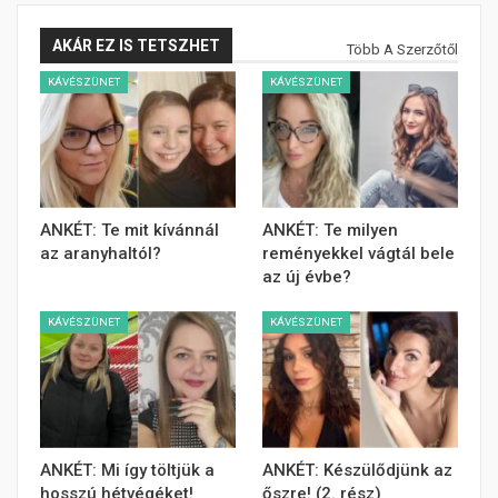
AKÁR EZ IS TETSZHET
Több A Szerzőtől
KÁVÉSZÜNET
KÁVÉSZÜNET
ANKÉT: Te mit kívánnál
ANKÉT: Te milyen
az aranyhaltól?
reményekkel vágtál bele
az új évbe?
KÁVÉSZÜNET
KÁVÉSZÜNET
ANKÉT: Mi így töltjük a
ANKÉT: Készülődjünk az
hosszú hétvégéket!
őszre! (2. rész)