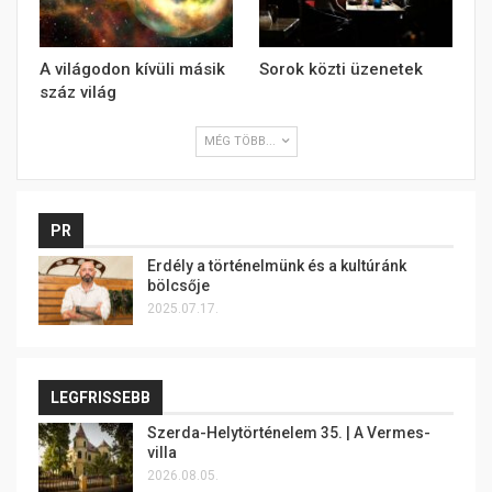
A világodon kívüli másik
Sorok közti üzenetek
száz világ
MÉG TÖBB...
PR
Erdély a történelmünk és a kultúránk
bölcsője
2025.07.17.
LEGFRISSEBB
Szerda-Helytörténelem 35. | A Vermes-
villa
2026.08.05.