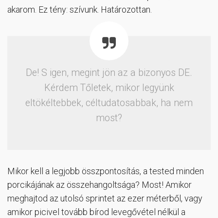
akarom. Ez tény: szívunk. Határozottan.
De! S igen, megint jön az a bizonyos DE.
Kérdem Tőletek, mikor legyünk
eltökéltebbek, céltudatosabbak, ha nem
most?
Mikor kell a legjobb összpontosítás, a tested minden
porcikájának az összehangoltsága? Most! Amikor
meghajtod az utolsó sprintet az ezer méterből, vagy
amikor picivel tovább bírod levegővétel nélkül a