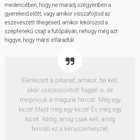
medencében, hogy ne maradj szégyenben a
gyerekeid előtt, vagy amikor visszafojtod az
eszeveszett lihegésed, amikor lekörözöd a
szépfenekű csajt a futópályán, nehogy még azt
higgye, hogy máris elfáradtál.
Elérkezett a pillanat, amikor, ha kell,
akár összeszorított foggal is, de
megvívjuk a magunk harcát. Még egy
kicsit! Majd még egy kicsit! És még egy
kicsit. Addig, amíg csak kell, amíg
fennáll ez a kényszerhelyzet.