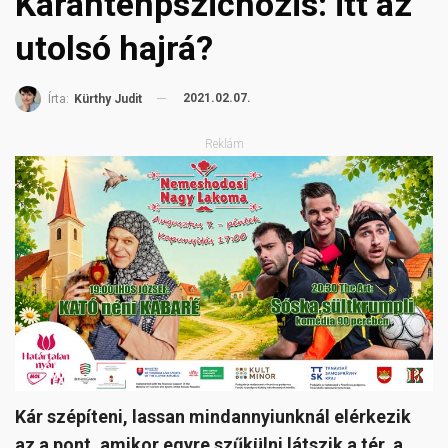
Karanténpszichózis: itt az
utolsó hajrá?
2021.02.07.
Írta:
Kürthy Judit
Reklám
Kár szépíteni, lassan mindannyiunknál elérkezik
az a pont, amikor egyre szűkülni látszik a tér, a