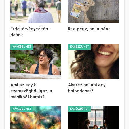
Érdekérvényesítés-
Itt a pénz, hol a pénz
deficit
KÁVÉSZÜNET
KÁVÉSZÜNET
Ami az egyik
Akarsz hallani egy
szemszögből igaz, a
bolondosat?
másikból hamis?
KÁVÉSZÜNET
KÁVÉSZÜNET