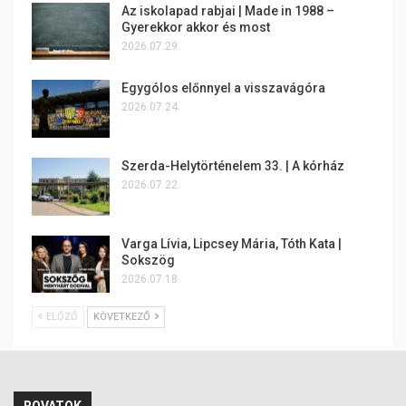
Az iskolapad rabjai | Made in 1988 –
Gyerekkor akkor és most
2026.07.29.
Egygólos előnnyel a visszavágóra
2026.07.24.
Szerda-Helytörténelem 33. | A kórház
2026.07.22.
Varga Lívia, Lipcsey Mária, Tóth Kata |
Sokszög
2026.07.18.
ELŐZŐ
KÖVETKEZŐ