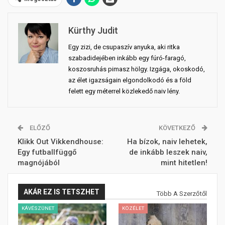
Kürthy Judit
Egy zizi, de csupaszív anyuka, aki ritka
szabadidejében inkább egy fúró-faragó,
koszosruhás pimasz hölgy. Izgága, okoskodó,
az élet igazságain elgondolkodó és a föld
felett egy méterrel közlekedő naiv lény.
ELŐZŐ
KÖVETKEZŐ
Klikk Out Vikkendhouse:
Ha bízok, naiv lehetek,
Egy futballfüggő
de inkább leszek naiv,
magnójából
mint hitetlen!
AKÁR EZ IS TETSZHET
Több A Szerzőtől
KÁVÉSZÜNET
KÖZÉLET