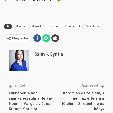
Klikk Out
Klikkout
Szerelem
Szerelmesek
Valentin nap
Megosztás
Szlávik Cyntia
ELŐZŐ
KÖVETKEZŐ
Eltűnőben a napi
Káromlás és félelem, s
sminkelési rutin? Hervay
nem az értelem a
Noémit, Varga Líviát és
lételem ǀ Streamtime és
Kurucz Klaudiát
könyv