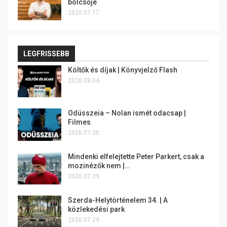
bölcsője
2025.07.17.
LEGFRISSEBB
Költők és díjak | Könyvjelző Flash
2026.08.04.
Odüsszeia – Nolan ismét odacsap |
Filmes
2026.07.30.
Mindenki elfelejtette Peter Parkert, csak a
mozinézők nem |…
2026.07.29.
Szerda-Helytörténelem 34. | A
közlekedési park
2026.07.29.