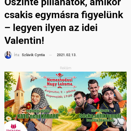
Őszinte pillanatok, amikor
csakis egymásra figyelünk
– legyen ilyen az idei
Valentin!
2021.02.13.
Írta:
Szlávik Cyntia
Reklám