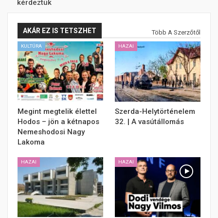
kérdeztük
AKÁR EZ IS TETSZHET
Több A Szerzőtől
KULTÚRA
HAZAI
Megint megtelik élettel
Szerda-Helytörténelem
Hodos – jön a kétnapos
32. | A vasútállomás
Nemeshodosi Nagy
Lakoma
HAZAI
HAZAI