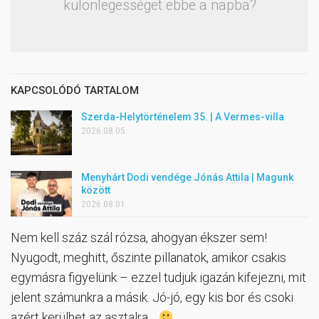
különlegességet ebbe a napba?
KAPCSOLÓDÓ TARTALOM
Szerda-Helytörténelem 35. | A Vermes-villa
2026.08.05.
Menyhárt Dodi vendége Jónás Attila | Magunk
között
2026.08.01.
Nem kell száz szál rózsa, ahogyan ékszer sem!
Nyugodt, meghitt, őszinte pillanatok, amikor csakis
egymásra figyelünk – ezzel tudjuk igazán kifejezni, mit
jelent számunkra a másik. Jó-jó, egy kis bor és csoki
azért kerülhet az asztalra…