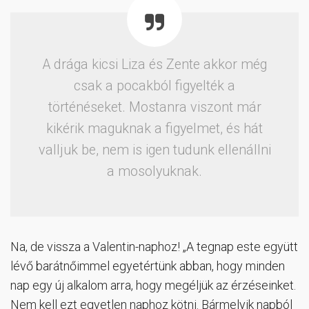
A drága kicsi Liza és Zente akkor még
csak a pocakból figyelték a
történéseket. Mostanra viszont már
kikérik maguknak a figyelmet, és hát
valljuk be, nem is igen tudunk ellenállni
a mosolyuknak.
Na, de vissza a Valentin-naphoz! „A tegnap este együtt
lévő barátnőimmel egyetértünk abban, hogy minden
nap egy új alkalom arra, hogy megéljük az érzéseinket.
Nem kell ezt egyetlen naphoz kötni. Bármelyik napból