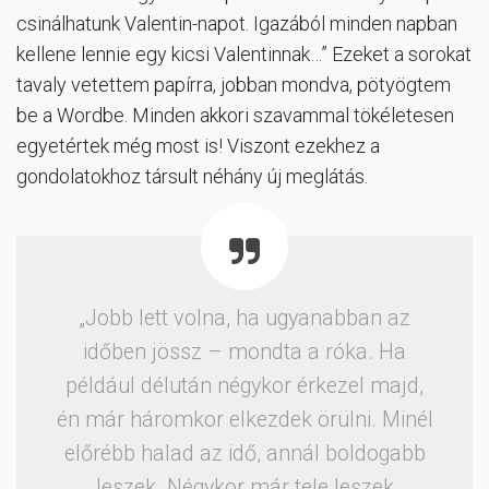
csinálhatunk Valentin-napot. Igazából minden napban
kellene lennie egy kicsi Valentinnak…” Ezeket a sorokat
tavaly vetettem papírra, jobban mondva, pötyögtem
be a Wordbe. Minden akkori szavammal tökéletesen
egyetértek még most is! Viszont ezekhez a
gondolatokhoz társult néhány új meglátás.
„Jobb lett volna, ha ugyanabban az
időben jössz – mondta a róka. Ha
például délután négykor érkezel majd,
én már háromkor elkezdek örülni. Minél
előrébb halad az idő, annál boldogabb
leszek. Négykor már tele leszek