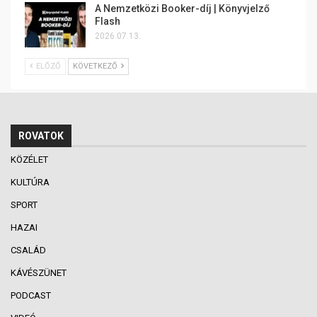
A Nemzetközi Booker-díj | Könyvjelző
Flash
2026.07.13.
ELŐZŐ
KÖVETKEZŐ
ROVATOK
KÖZÉLET
KULTÚRA
SPORT
HAZAI
CSALÁD
KÁVÉSZÜNET
PODCAST