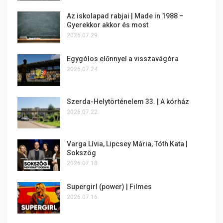
Az iskolapad rabjai | Made in 1988 –
Gyerekkor akkor és most
2026.07.29.
Egygólos előnnyel a visszavágóra
2026.07.24.
Szerda-Helytörténelem 33. | A kórház
2026.07.22.
Varga Lívia, Lipcsey Mária, Tóth Kata |
Sokszög
2026.07.18.
Supergirl (power) | Filmes
2026.07.16.