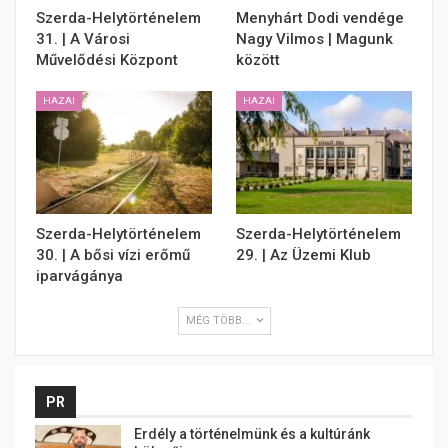
Szerda-Helytörténelem
Menyhárt Dodi vendége
31. | A Városi
Nagy Vilmos | Magunk
Művelődési Központ
között
HAZAI
HAZAI
Szerda-Helytörténelem
Szerda-Helytörténelem
30. | A bősi vízi erőmű
29. | Az Üzemi Klub
iparvágánya
MÉG TÖBB...
PR
Erdély a történelmünk és a kultúránk