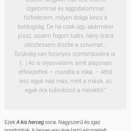
izgalommal és aggodalommal;
fölfedezem, milyen drága kincs a
boldogság. De ha csak úgy, akármikor
jössz, sosem fogom tudni, hány órára
öltöztessem díszbe a szívemet…
Szükség van bizonyos szertartásokra is.
(…) Az is olyasvalami, amit alaposan
elfelejtettek – mondta a róka. – Attól
lesz egyik nap más, mint a másik, az
egyik óra különböző a másiktól.”
Ezek
A kis herceg
sorai. Nagyszerű és igaz
gondolatok. A lassan egy éve tartó elszigetelt