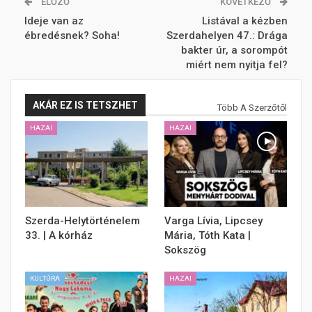
ELŐZŐ
KÖVETKEZŐ
Ideje van az
Listával a kézben
ébredésnek? Soha!
Szerdahelyen 47.: Drága
bakter úr, a sorompót
miért nem nyitja fel?
AKÁR EZ IS TETSZHET
Több A Szerzőtől
HAZAI
HAZAI
Szerda-Helytörténelem
Varga Lívia, Lipcsey
33. | A kórház
Mária, Tóth Kata |
Sokszög
KULTÚRA
HAZAI