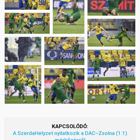
KAPCSOLÓDÓ:
A SzerdaHelyzet nyilatkozik a DAC–Zsolna (1:1)