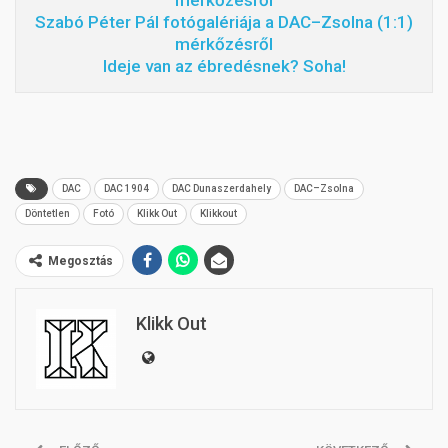
mérkőzésről
Szabó Péter Pál fotógalériája a DAC–Zsolna (1:1)
mérkőzésről
Ideje van az ébredésnek? Soha!
DAC
DAC 1904
DAC Dunaszerdahely
DAC–Zsolna
Döntetlen
Fotó
Klikk Out
Klikkout
Megosztás
Klikk Out