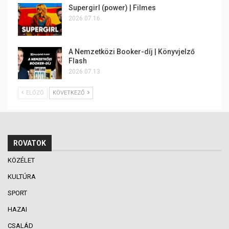
Supergirl (power) | Filmes
2026.07.16.
A Nemzetközi Booker-díj | Könyvjelző
Flash
2026.07.13.
ELŐZŐ
KÖVETKEZŐ
ROVATOK
KÖZÉLET
KULTÚRA
SPORT
HAZAI
CSALÁD