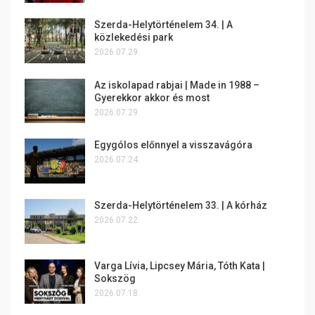
Szerda-Helytörténelem 34. | A
közlekedési park
2026.07.29.
Az iskolapad rabjai | Made in 1988 –
Gyerekkor akkor és most
2026.07.29.
Egygólos előnnyel a visszavágóra
2026.07.24.
Szerda-Helytörténelem 33. | A kórház
2026.07.22.
Varga Lívia, Lipcsey Mária, Tóth Kata |
Sokszög
2026.07.18.