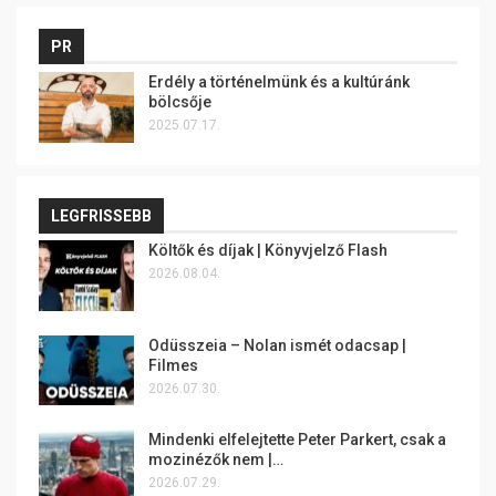
PR
Erdély a történelmünk és a kultúránk
bölcsője
2025.07.17.
LEGFRISSEBB
Költők és díjak | Könyvjelző Flash
2026.08.04.
Odüsszeia – Nolan ismét odacsap |
Filmes
2026.07.30.
Mindenki elfelejtette Peter Parkert, csak a
mozinézők nem |…
2026.07.29.