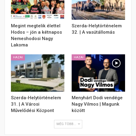
Megint megtelik élettel
Szerda-Helytörténelem
Hodos – jön a kétnapos
32. | A vasútállomás
Nemeshodosi Nagy
Lakoma
HAZAI
HAZAI
Szerda-Helytörténelem
Menyhárt Dodi vendége
31. | A Városi
Nagy Vilmos | Magunk
Művelődési Központ
között
MÉG TÖBB...