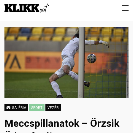
GALÉRIA
SPORT
VEZÉR
Meccspillanatok – Örzsik