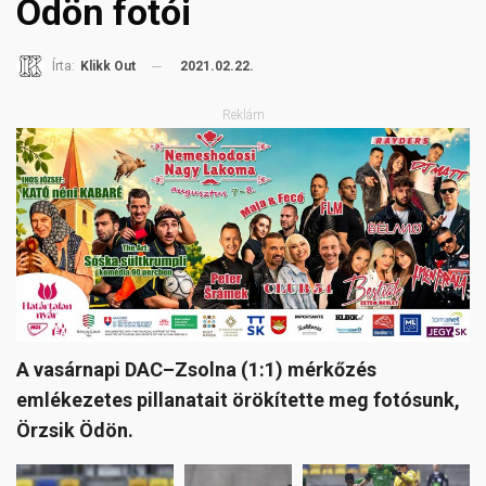
Ödön fotói
2021.02.22.
Írta:
Klikk Out
Reklám
A vasárnapi DAC–Zsolna (1:1) mérkőzés
emlékezetes pillanatait örökítette meg fotósunk,
Örzsik Ödön.