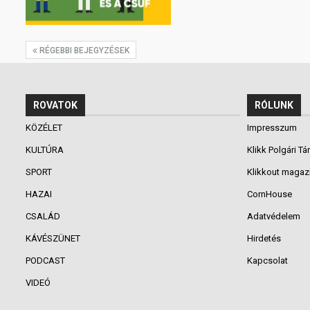
RÉGEBBI BEJEGYZÉSEK
ROVATOK
RÓLUNK
KÖZÉLET
Impresszum
KULTÚRA
Klikk Polgári Tá
SPORT
Klikkout magaz
HAZAI
CornHouse
CSALÁD
Adatvédelem
KÁVÉSZÜNET
Hirdetés
PODCAST
Kapcsolat
VIDEÓ