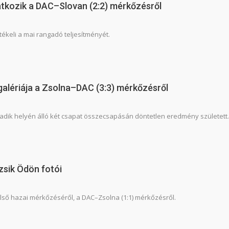
atkozik a DAC–Slovan (2:2) mérkőzésről
értékeli a mai rangadó teljesítményét.
galériája a Zsolna–DAC (3:3) mérkőzésről
dik helyén álló két csapat összecsapásán döntetlen eredmény született.
zsik Ödön fotói
első hazai mérkőzéséről, a DAC–Zsolna (1:1) mérkőzésről.