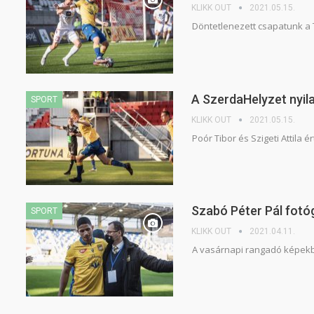
KLIKK OUT
2021.05.15.
Döntetlenezett csapatunk a 
A SzerdaHelyzet nyil
SPORT
KLIKK OUT
2021.05.15.
Poór Tibor és Szigeti Attila
Szabó Péter Pál fotó
SPORT
KLIKK OUT
2021.04.11.
A vasárnapi rangadó képek