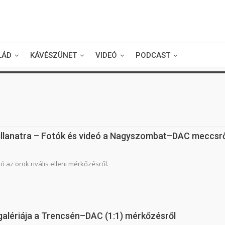
LÁD
KÁVÉSZÜNET
VIDEÓ
PODCAST
pillanatra – Fotók és videó a Nagyszombat–DAC meccsr
ó az örök rivális elleni mérkőzésről.
galériája a Trencsén–DAC (1:1) mérkőzésről