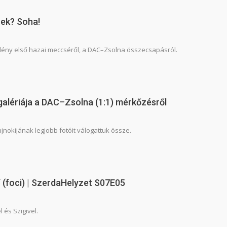
nek? Soha!
idény első hazai meccséről, a DAC–Zsolna összecsapásról.
galériája a DAC–Zsolna (1:1) mérkőzésről
ajnokijának legjobb fotóit válogattuk össze.
úf (foci) | SzerdaHelyzet S07E05
l és Szigivel.