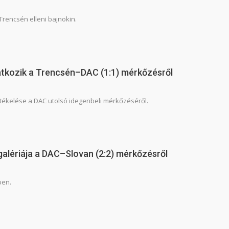
Trencsén elleni bajnokin.
atkozik a Trencsén–DAC (1:1) mérkőzésről
 értékelése a DAC utolsó idegenbeli mérkőzéséről.
galériája a DAC–Slovan (2:2) mérkőzésről
ben.