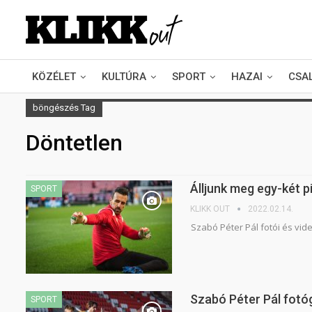
KÖZÉLET
KULTÚRA
SPORT
HAZAI
CSA
böngészés Tag
Döntetlen
Álljunk meg egy-két 
SPORT
KLIKK OUT
2022.02.14.
Szabó Péter Pál fotói és vide
Szabó Péter Pál fotó
SPORT