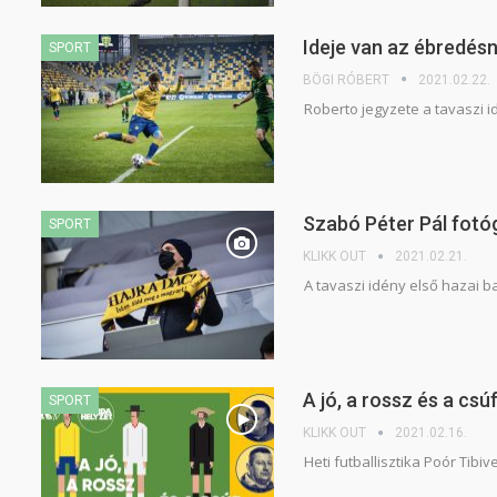
Ideje van az ébredés
SPORT
BÖGI RÓBERT
2021.02.22.
Roberto jegyzete a tavaszi 
Szabó Péter Pál fotó
SPORT
KLIKK OUT
2021.02.21.
A tavaszi idény első hazai b
A jó, a rossz és a cs
SPORT
KLIKK OUT
2021.02.16.
Heti futballisztika Poór Tibive