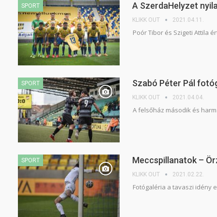
A SzerdaHelyzet nyil
SPORT
KLIKK OUT
2021.04.11.
Poór Tibor és Szigeti Attila 
Szabó Péter Pál fotó
SPORT
KLIKK OUT
2021.04.04.
A felsőház második és harma
Meccspillanatok – Ör
SPORT
KLIKK OUT
2021.02.22.
Fotógaléria a tavaszi idény 