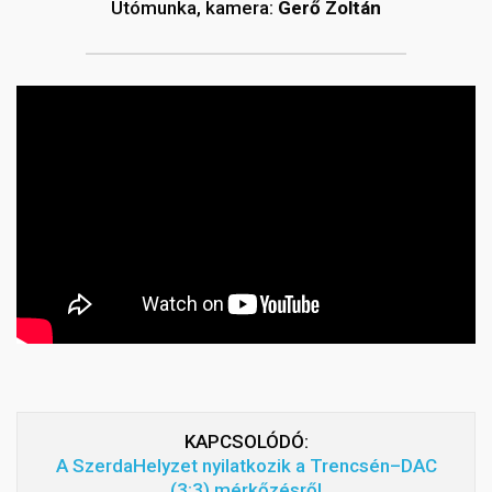
Utómunka, kamera:
Gerő Zoltán
KAPCSOLÓDÓ:
A SzerdaHelyzet nyilatkozik a Trencsén–DAC
(3:3) mérkőzésről