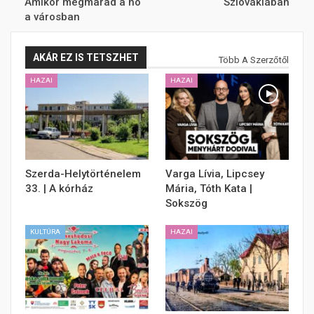
Amikor megmarad a hó
Szlovákiában
a városban
AKÁR EZ IS TETSZHET
Több A Szerzőtől
HAZAI
HAZAI
Szerda-Helytörténelem
Varga Lívia, Lipcsey
33. | A kórház
Mária, Tóth Kata |
Sokszög
KULTÚRA
HAZAI