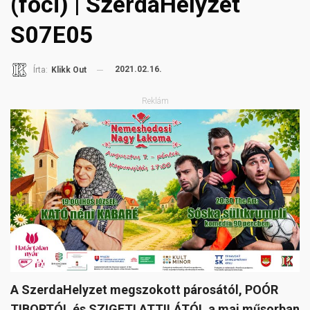
(foci) | SzerdaHelyzet
S07E05
2021.02.16.
Írta:
Klikk Out
Reklám
A SzerdaHelyzet megszokott párosától, POÓR
TIBORTÓL és SZIGETI ATTILÁTÓL a mai műsorban