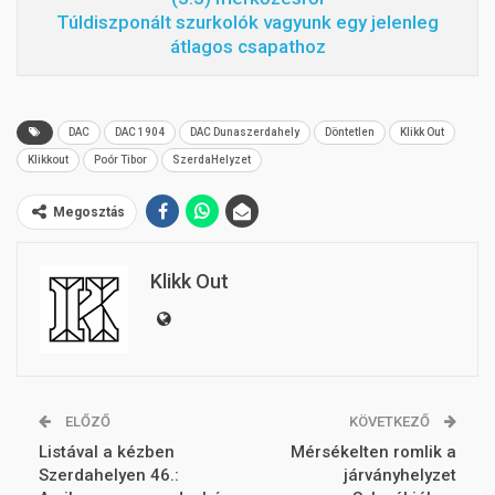
Túldiszponált szurkolók vagyunk egy jelenleg
átlagos csapathoz
DAC
DAC 1904
DAC Dunaszerdahely
Döntetlen
Klikk Out
Klikkout
Poór Tibor
SzerdaHelyzet
Megosztás
Klikk Out
ELŐZŐ
KÖVETKEZŐ
Listával a kézben
Mérsékelten romlik a
Szerdahelyen 46.:
járványhelyzet