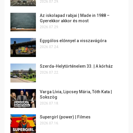
2026.07.29.
Az iskolapad rabjai | Made in 1988 –
Gyerekkor akkor és most
2026.07.29.
Egygólos előnnyel a visszavágóra
2026.07.24.
Szerda-Helytörténelem 33. | A kórház
2026.07.22.
Varga Lívia, Lipcsey Mária, Tóth Kata |
Sokszög
2026.07.18.
Supergirl (power) | Filmes
2026.07.16.