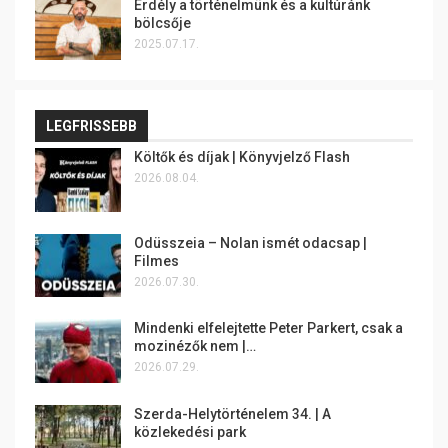
Erdély a történelmünk és a kultúránk
bölcsője
2025.07.17.
LEGFRISSEBB
Költők és díjak | Könyvjelző Flash
2026.08.04.
Odüsszeia – Nolan ismét odacsap |
Filmes
2026.07.30.
Mindenki elfelejtette Peter Parkert, csak a
mozinézők nem |…
2026.07.29.
Szerda-Helytörténelem 34. | A
közlekedési park