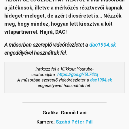
a játékosok, illetve a mérkőzés résztvevői kapnak
hideget-meleget, de azért dicséretet is… Nézzék
meg, hogy mindez, hogyan lett kiosztva a két
vitapartnerrel. Hajrá, DAC!
A műsorban szereplő videórészletet
a
dac1904.sk
engedélyével használtuk fel.
Iratkozz fel a Klikkout Youtube-
csatornájára:
https://goo.gl/5L74zq
A műsorban szereplő videórészletet a
dac1904.sk
engedélyével használtuk fel.
Grafika:
Gocoň Laci
Kamera:
Szabó Péter Pál