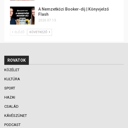
A Nemzetközi Booker-díj | Könyvjelző
Flash
2026.07.13.
ELŐZŐ
KÖVETKEZŐ
ROVATOK
KÖZÉLET
KULTÚRA
SPORT
HAZAI
CSALÁD
KÁVÉSZÜNET
PODCAST