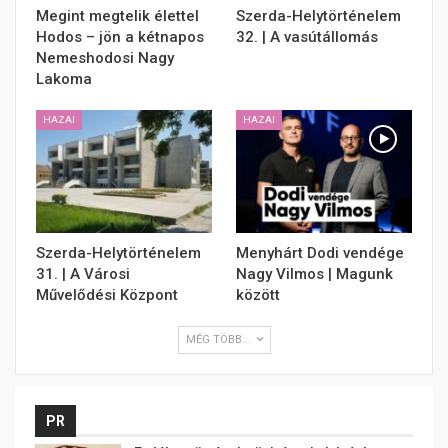
Megint megtelik élettel
Szerda-Helytörténelem
Hodos – jön a kétnapos
32. | A vasútállomás
Nemeshodosi Nagy
Lakoma
HAZAI
HAZAI
Szerda-Helytörténelem
Menyhárt Dodi vendége
31. | A Városi
Nagy Vilmos | Magunk
Művelődési Központ
között
MÉG TÖBB...
PR