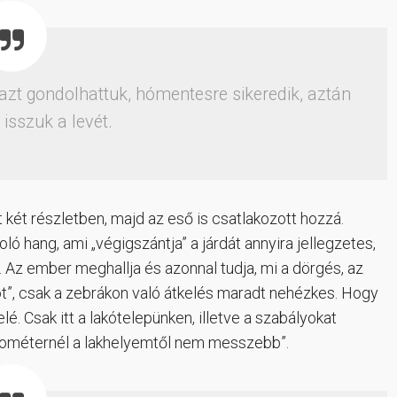
 azt gondolhattuk, hómentesre sikeredik, aztán
isszuk a levét.
tt két részletben, majd az eső is csatlakozott hozzá.
oló hang, ami „végigszántja” a járdát annyira jellegzetes,
. Az ember meghallja és azonnal tudja, mi a dörgés, az
arót”, csak a zebrákon való átkelés maradt nehézkes. Hogy
é. Csak itt a lakótelepünken, illetve a szabályokat
kilométernél a lakhelyemtől nem messzebb”.