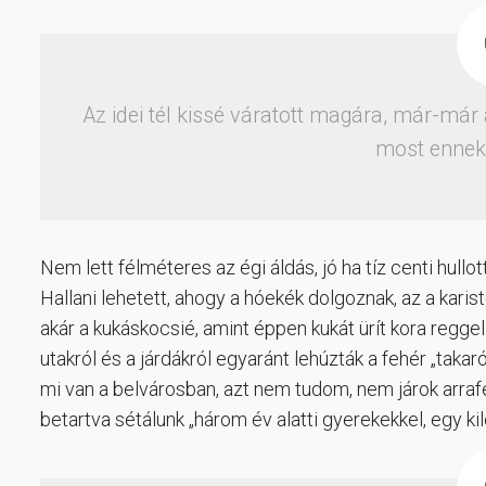
Az idei tél kissé váratott magára, már-már
most ennek 
Nem lett félméteres az égi áldás, jó ha tíz centi hullo
Hallani lehetett, ahogy a hóekék dolgoznak, az a karist
akár a kukáskocsié, amint éppen kukát ürít kora reggel
utakról és a járdákról egyaránt lehúzták a fehér „tak
mi van a belvárosban, azt nem tudom, nem járok arrafel
betartva sétálunk „három év alatti gyerekekkel, egy 