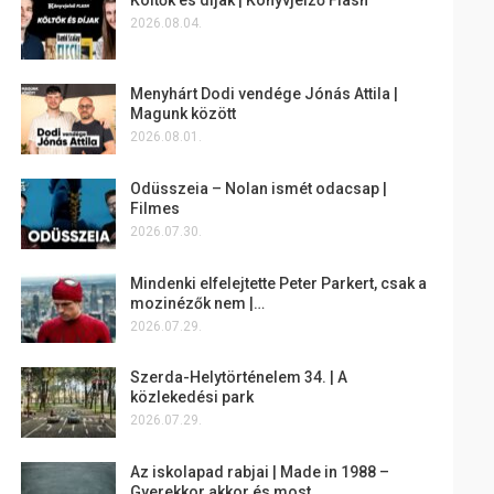
2026.08.04.
Menyhárt Dodi vendége Jónás Attila |
Magunk között
2026.08.01.
Odüsszeia – Nolan ismét odacsap |
Filmes
2026.07.30.
Mindenki elfelejtette Peter Parkert, csak a
mozinézők nem |…
2026.07.29.
Szerda-Helytörténelem 34. | A
közlekedési park
2026.07.29.
Az iskolapad rabjai | Made in 1988 –
Gyerekkor akkor és most