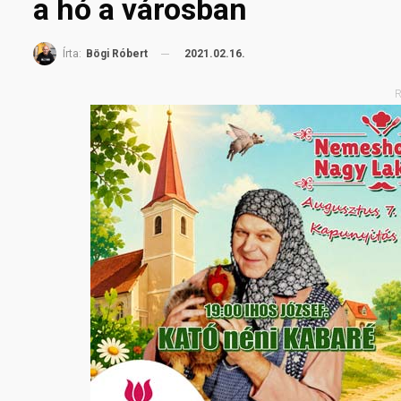
a hó a városban
2021.02.16.
Írta:
Bögi Róbert
R