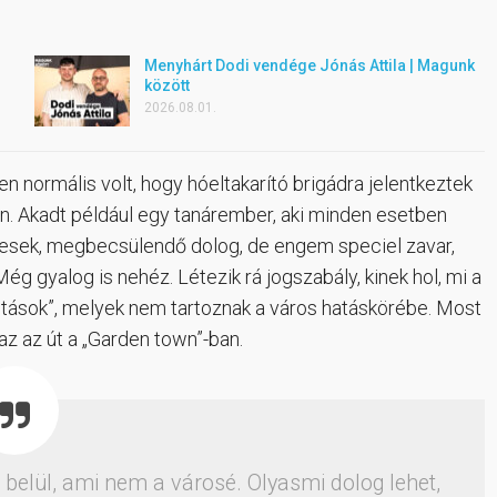
Menyhárt Dodi vendége Jónás Attila | Magunk
között
2026.08.01.
en normális volt, hogy hóeltakarító brigádra jelentkeztek
n. Akadt például egy tanárember, aki minden esetben
tesek, megbecsülendő dolog, de engem speciel zavar,
ég gyalog is nehéz. Létezik rá jogszabály, kinek hol, mi a
litások”, melyek nem tartoznak a város hatáskörébe. Most
az az út a „Garden town”-ban.
belül, ami nem a városé. Olyasmi dolog lehet,