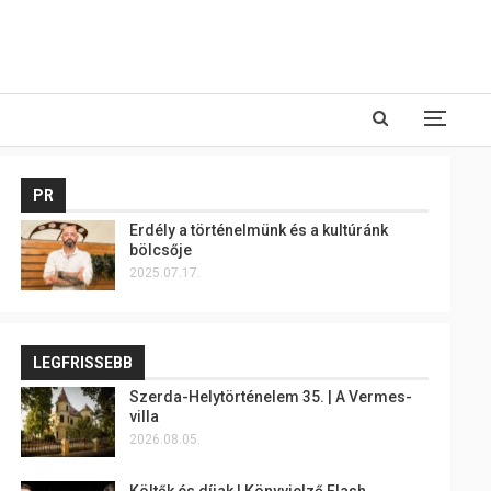
PR
Erdély a történelmünk és a kultúránk
bölcsője
2025.07.17.
LEGFRISSEBB
Szerda-Helytörténelem 35. | A Vermes-
villa
2026.08.05.
Költők és díjak | Könyvjelző Flash