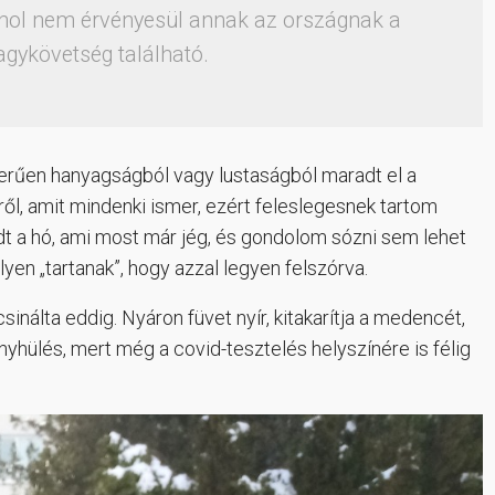
ahol nem érvényesül annak az országnak a
agykövetség található.
erűen hanyagságból vagy lustaságból maradt el a
ről, amit mindenki ismer, ezért feleslegesnek tartom
dt a hó, ami most már jég, és gondolom sózni sem lehet
yen „tartanak”, hogy azzal legyen felszórva.
sinálta eddig. Nyáron füvet nyír, kitakarítja a medencét,
enyhülés, mert még a covid-tesztelés helyszínére is félig