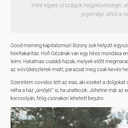
mint egyes országok nagykövetségei, 
jogrendje, ahol a n
Good morning kapitalizmus! Bizony sok helyütt egysz
hóeltakarítás. Hofi Gézának van egy híres mondása er
leírni. Hatalmas családi házak, melyek előtt megmara
az ivóvízkészletek miatt, parazsat meg csak kevés hel
Szerintem covidos lett az inas, aki ezeket a dolgokat c
néha a ház „úrnőjét” is, ha unatkozik. Jöhetne már az 
korcsolyán, félig csónakon lehetett bejutni.