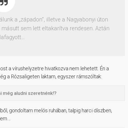
álunk a „západon”, illetve a Nagyabonyi úton
, másutt sem lett eltakarítva rendesen. Aztán
afagyott…
ost a vírushelyzetre hivatkozva nem lehetett. Én a
még a Rózsaligeten laktam, egyszer rámszóltak:
 mi még aludni szeretnénk!?
sből, gondoltam melós ruhában, talpig harci díszben,
dtem…