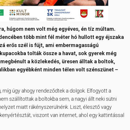
a, húgom nem volt még egyéves, én tíz múltam.
encében több mint fél méter hó hullott egy éjszaka
zá erős szél is fújt, ami embermagasságú
 kupacokba tolták össze a havat, sok gyerek még
, megbénult a közlekedés, üresen álltak a boltok,
ulikban egyébként minden télen volt szénszünet –
g, míg úgy ahogy rendeződtek a dolgok. Elfogyott a
m szállítottak a boltokba sem, a nagyi állt neki sütni
shelyzet miatt rákényszerülnénk. Liszt, élesztő vagy
yértésztát, viszont van internet, ahol egy kattintással