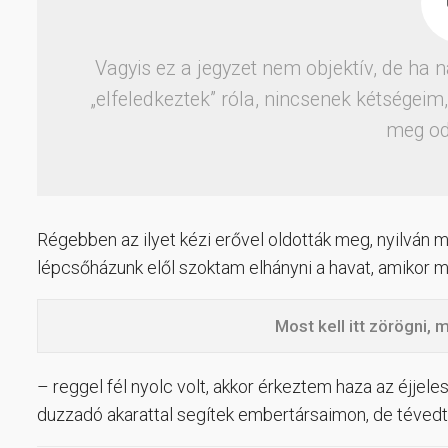
Vagyis ez a jegyzet nem objektív, de ha n
„elfeledkeztek” róla, nincsenek kétségeim
meg od
Régebben az ilyet kézi erővel oldották meg, nyilván m
lépcsőházunk elől szoktam elhányni a havat, amikor 
Most kell itt zörögni,
– reggel fél nyolc volt, akkor érkeztem haza az éjjele
duzzadó akarattal segítek embertársaimon, de téve