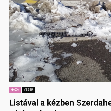
HAZAI
VEZÉR
Listával a kézben Szerdah