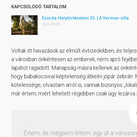
KAPCSOLÓDÓ TARTALOM
Szerda-Helytörténelem 35. | A Vermes-villa
2026.08.05.
Voltak itt havazások az elmúlt évtizedekben, és teljes
a városban önkéntesen az emberek, némi apró fejébe
lapátot ragadott. Manapság másra kellenek az önkén
hogy babakocsival képtelenség átkelni jópár zebrán. M
kötelessége, olvastam arról is, vannak bizonyos „loka
már értem, miért lehetett régebben csak úgy lezárva 
Értem, de mégsem értem, egy út a városon 