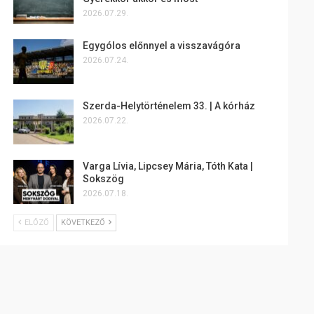
2026.07.29.
Egygólos előnnyel a visszavágóra
2026.07.24.
Szerda-Helytörténelem 33. | A kórház
2026.07.22.
Varga Lívia, Lipcsey Mária, Tóth Kata |
Sokszög
2026.07.18.
ELŐZŐ
KÖVETKEZŐ