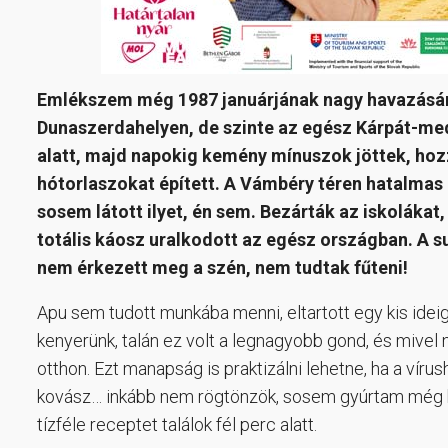
Emlékszem még 1987 januárjának nagy havazásár
Dunaszerdahelyen, de szinte az egész Kárpát-med
alatt, majd napokig kemény mínuszok jöttek, hoz
hótorlaszokat épített. A Vámbéry téren hatalmas
sosem látott ilyet, én sem. Bezárták az iskolákat
totális káosz uralkodott az egész országban. A s
nem érkezett meg a szén, nem tudtak fűteni!
Apu sem tudott munkába menni, eltartott egy kis idei
kenyerünk, talán ez volt a legnagyobb gond, és mivel ne
otthon. Ezt manapság is praktizálni lehetne, ha a víru
kovász… inkább nem rögtönzök, sosem gyúrtam még ken
tízféle receptet találok fél perc alatt.