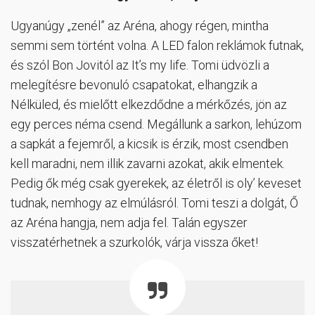
Ugyanúgy „zenél” az Aréna, ahogy régen, mintha
semmi sem történt volna. A LED falon reklámok futnak,
és szól Bon Jovitól az It’s my life. Tomi üdvözli a
melegítésre bevonuló csapatokat, elhangzik a
Nélküled, és mielőtt elkezdődne a mérkőzés, jön az
egy perces néma csend. Megállunk a sarkon, lehúzom
a sapkát a fejemről, a kicsik is érzik, most csendben
kell maradni, nem illik zavarni azokat, akik elmentek.
Pedig ők még csak gyerekek, az életről is oly’ keveset
tudnak, nemhogy az elmúlásról. Tomi teszi a dolgát, Ő
az Aréna hangja, nem adja fel. Talán egyszer
visszatérhetnek a szurkolók, várja vissza őket!