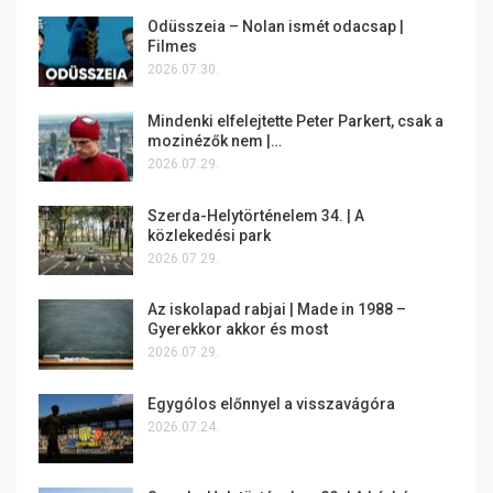
Odüsszeia – Nolan ismét odacsap |
Filmes
2026.07.30.
Mindenki elfelejtette Peter Parkert, csak a
mozinézők nem |…
2026.07.29.
Szerda-Helytörténelem 34. | A
közlekedési park
2026.07.29.
Az iskolapad rabjai | Made in 1988 –
Gyerekkor akkor és most
2026.07.29.
Egygólos előnnyel a visszavágóra
2026.07.24.