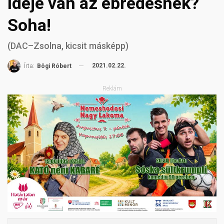
Ideje van az ébredésnek?
Soha!
(DAC–Zsolna, kicsit másképp)
2021.02.22.
Írta:
Bögi Róbert
Reklám