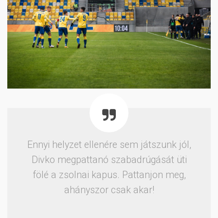
Ennyi helyzet ellenére sem játszunk jól,
Divko megpattanó szabadrúgását üti
fölé a zsolnai kapus. Pattanjon meg,
ahányszor csak akar!