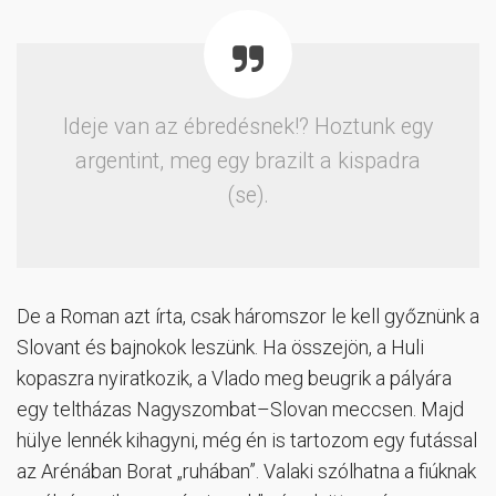
Ideje van az ébredésnek!? Hoztunk egy
argentint, meg egy brazilt a kispadra
(se).
De a Roman azt írta, csak háromszor le kell győznünk a
Slovant és bajnokok leszünk. Ha összejön, a Huli
kopaszra nyiratkozik, a Vlado meg beugrik a pályára
egy teltházas Nagyszombat–Slovan meccsen. Majd
hülye lennék kihagyni, még én is tartozom egy futással
az Arénában Borat „ruhában”. Valaki szólhatna a fiúknak