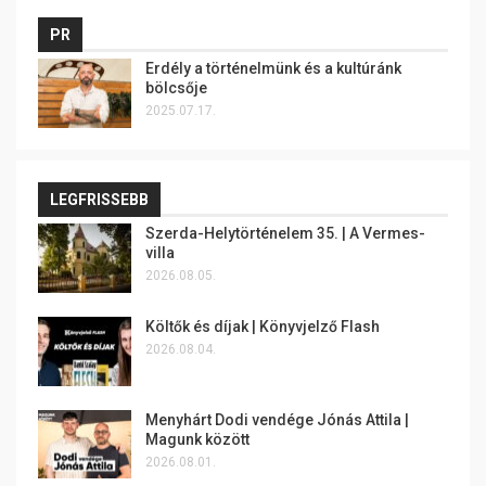
PR
Erdély a történelmünk és a kultúránk
bölcsője
2025.07.17.
LEGFRISSEBB
Szerda-Helytörténelem 35. | A Vermes-
villa
2026.08.05.
Költők és díjak | Könyvjelző Flash
2026.08.04.
Menyhárt Dodi vendége Jónás Attila |
Magunk között
2026.08.01.