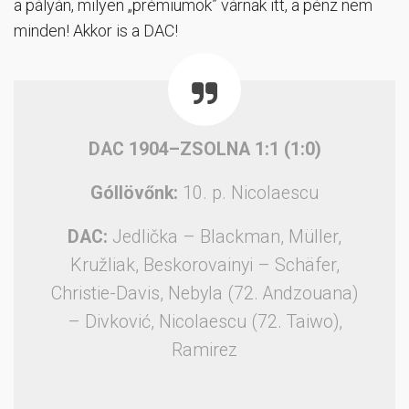
a pályán, milyen „prémiumok” várnak itt, a pénz nem
minden! Akkor is a DAC!
DAC 1904–ZSOLNA 1:1 (1:0)
Góllövőnk:
10. p. Nicolaescu
DAC:
Jedlička – Blackman, Müller,
Kružliak, Beskorovainyi – Schäfer,
Christie-Davis, Nebyla (72. Andzouana)
– Divković, Nicolaescu (72. Taiwo),
Ramirez