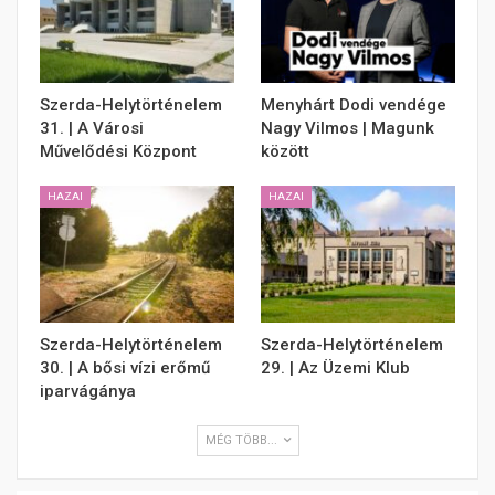
Szerda-Helytörténelem
Menyhárt Dodi vendége
31. | A Városi
Nagy Vilmos | Magunk
Művelődési Központ
között
HAZAI
HAZAI
Szerda-Helytörténelem
Szerda-Helytörténelem
30. | A bősi vízi erőmű
29. | Az Üzemi Klub
iparvágánya
MÉG TÖBB...