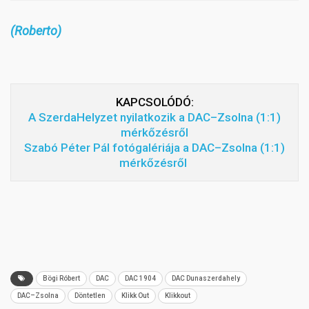
(Roberto)
KAPCSOLÓDÓ:
A SzerdaHelyzet nyilatkozik a DAC–Zsolna (1:1)
mérkőzésről
Szabó Péter Pál fotógalériája a DAC–Zsolna (1:1)
mérkőzésről
Bögi Róbert
DAC
DAC 1904
DAC Dunaszerdahely
DAC–Zsolna
Döntetlen
Klikk Out
Klikkout