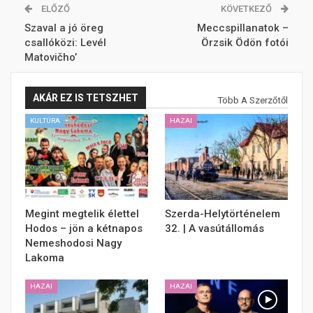
ELŐZŐ
KÖVETKEZŐ
Szaval a jó öreg
Meccspillanatok –
csallóközi: Levél
Örzsik Ödön fotói
Matovičho’
AKÁR EZ IS TETSZHET
Több A Szerzőtől
KULTÚRA
HAZAI
Megint megtelik élettel
Szerda-Helytörténelem
Hodos – jön a kétnapos
32. | A vasútállomás
Nemeshodosi Nagy
Lakoma
HAZAI
HAZAI