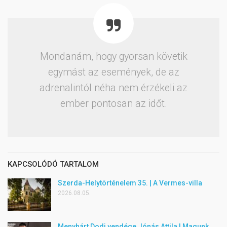
Mondanám, hogy gyorsan követik
egymást az események, de az
adrenalintól néha nem érzékeli az
ember pontosan az időt.
KAPCSOLÓDÓ TARTALOM
Szerda-Helytörténelem 35. | A Vermes-villa
2026.08.05.
Menyhárt Dodi vendége Jónás Attila | Magunk