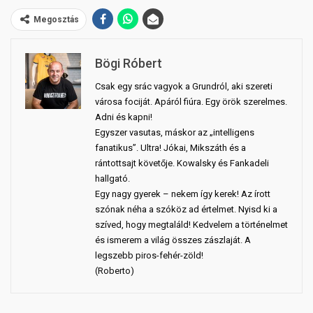
Megosztás
Bögi Róbert
Csak egy srác vagyok a Grundról, aki szereti
városa fociját. Apáról fiúra. Egy örök szerelmes.
Adni és kapni!
Egyszer vasutas, máskor az „intelligens
fanatikus”. Ultra! Jókai, Mikszáth és a
rántottsajt követője. Kowalsky és Fankadeli
hallgató.
Egy nagy gyerek – nekem így kerek! Az írott
szónak néha a szóköz ad értelmet. Nyisd ki a
szíved, hogy megtaláld! Kedvelem a történelmet
és ismerem a világ összes zászlaját. A
legszebb piros-fehér-zöld!
(Roberto)