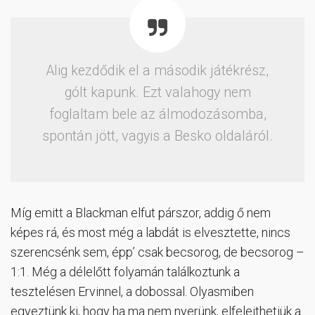
Alig kezdődik el a második játékrész,
gólt kapunk. Ezt valahogy nem
foglaltam bele az álmodozásomba,
spontán jött, vagyis a Besko oldaláról.
Míg emitt a Blackman elfut párszor, addig ő nem
képes rá, és most még a labdát is elvesztette, nincs
szerencsénk sem, épp’ csak becsorog, de becsorog –
1:1. Még a délelőtt folyamán találkoztunk a
tesztelésen Ervinnel, a dobossal. Olyasmiben
egyeztünk ki, hogy ha ma nem nyerünk, elfelejthetjük a