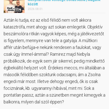
között
2026.08.01.
Aztán ki tudja, ez az első félidő nem volt akkora
katasztrófa, mint ahogy azt sokan emlegetik. Objektív
beszámolóra ritkán vagyok képes, még a játékvezetőt
is figyelem, mennyire van tele a gatyája. A múltkori
affér után befújja-e nekünk rendesen a faulokat, vagy
csak úgy ímmel-ámmal? Ramirez majd Nebyla
próbálkozik, de egyik sem jár sikerrel, pedig mindkettő
égbekiáltó helyzet volt. Érdekes meccs, mi általában a
második félidőben szoktunk odacsapni, ám a Zsolna
engedi már most. Illetve dehogy engedi, ők is csak
fociznának, kb. ugyanannyi hibával, mint mi. Sok a
pontatlan passz, aztán a szünetben megint kimegyek a
balkonra, milyen dal szól éppen?