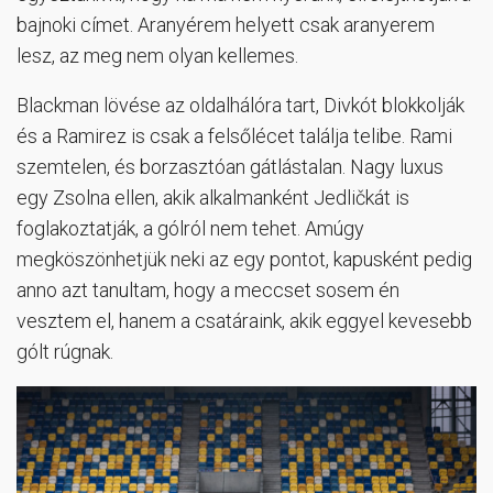
bajnoki címet. Aranyérem helyett csak aranyerem
lesz, az meg nem olyan kellemes.
Blackman lövése az oldalhálóra tart, Divkót blokkolják
és a Ramirez is csak a felsőlécet találja telibe. Rami
szemtelen, és borzasztóan gátlástalan. Nagy luxus
egy Zsolna ellen, akik alkalmanként Jedličkát is
foglakoztatják, a gólról nem tehet. Amúgy
megköszönhetjük neki az egy pontot, kapusként pedig
anno azt tanultam, hogy a meccset sosem én
vesztem el, hanem a csatáraink, akik eggyel kevesebb
gólt rúgnak.