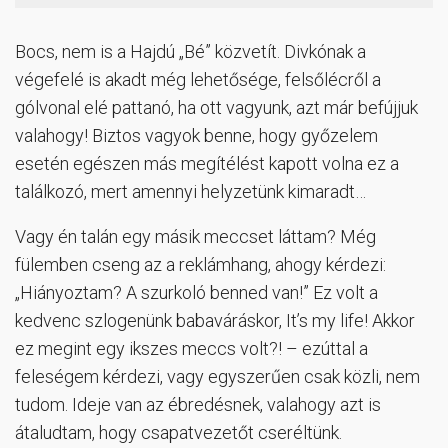
Bocs, nem is a Hajdú „Bé” közvetít. Divkónak a
végefelé is akadt még lehetősége, felsőlécről a
gólvonal elé pattanó, ha ott vagyunk, azt már befújjuk
valahogy! Biztos vagyok benne, hogy győzelem
esetén egészen más megítélést kapott volna ez a
találkozó, mert amennyi helyzetünk kimaradt…
Vagy én talán egy másik meccset láttam? Még
fülemben cseng az a reklámhang, ahogy kérdezi:
„Hiányoztam? A szurkoló benned van!” Ez volt a
kedvenc szlogenünk babaváráskor, It’s my life! Akkor
ez megint egy ikszes meccs volt?! – ezúttal a
feleségem kérdezi, vagy egyszerűen csak közli, nem
tudom. Ideje van az ébredésnek, valahogy azt is
átaludtam, hogy csapatvezetőt cseréltünk.