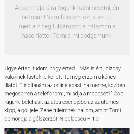
Akkor majd újra fogunk tudni nevetni, én
biztosan! Nem felejtem ezt a szitut,
mert a hideg futkározott a hátamon a
hasonlattól: Tomi a mi dodgemünk.
Ugye érted, tudom, hogy érted… Más is érti, bizony
valakinek füstölnie kellett itt, még érzem a kénes
illatot. Elindítanám az online adást, ha menne, közben
megcsörren a telefonom: „mi adja a meccset?” Gólt
rúgunk, belehasít az utca csendjébe az az ütemes
klipp, a gól jele. Zene füleimnek, hallom, amint Tomi
bemondja a gólszerzőt: Nicolaescu – 1:0.