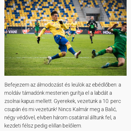
Befejezem az álmodozást és leülök az ebédlőben: a
moldáv támadónk mesterien gurítja el a labdát a
zsolnai kapus mellett. Gyerekek, vezetünk a 10. perc
csupán és mi vezetünk! Nincs Kalmár meg a Balić,
négy védővel, elvben három csatárral álltunk fel, a
kezdeti félsz pedig elillan belőlem.