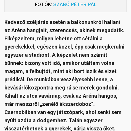
FOTÓK:
SZABÓ PÉTER PÁL
Kedvező széljárás esetén a balkonunkról hallani
az Aréna hangjait, szerencsés, akinek megadatik.
Elképzeltem, milyen lehetne ott sétálni a
gyerekekkel, egészen közel, épp csak megkerülni
egyszer a stadiont. A képzelet nem számít
bűnnek: bizony volt idő, amikor utáltam volna
magam, a felbujtót, mint aki bort iszik és vizet
prédikál. De munkában veszélyesebb lenne, a
bevásárlóközpontra meg rá se merek gondolni.
Kihalt az utca vasárnap, csak az Aréna hangos,
már messziről „zenélő ékszerdoboz”.
Csernobilban van egy játszópark, ahol senki sem
nyúlt azóta a dodgemhez. Talán egyszer
visszatérhetnek a gyerekek, várja vissza őket.