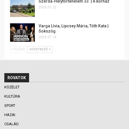
Szerda-Helytörténelem 33. | A kórház
2026.07.22.
Varga Lívia, Lipcsey Mária, Tóth Kata |
Sokszög
2026.07.18.
ELŐZŐ
KÖVETKEZŐ
ROVATOK
KÖZÉLET
KULTÚRA
SPORT
HAZAI
CSALÁD