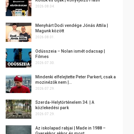
2026.08.04.
Menyhárt Dodi vendége Jónás Attila |
Magunk között
2026.08.01.
Odüsszeia – Nolan ismét odacsap |
Filmes
2026.07.30.
Mindenki elfelejtette Peter Parkert, csak a
mozinézők nem |…
2026.07.29.
Szerda-Helytörténelem 34. | A
közlekedési park
2026.07.29.
Az iskolapad rabjai | Made in 1988 –
Gyerekkor akkor és most