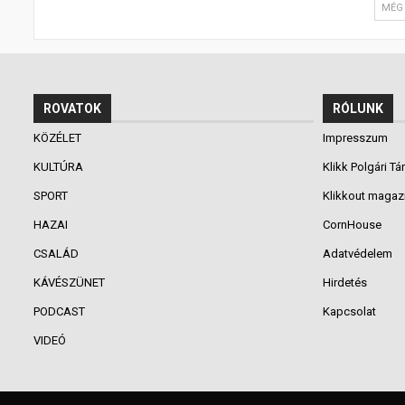
MÉG 
ROVATOK
RÓLUNK
KÖZÉLET
Impresszum
KULTÚRA
Klikk Polgári Tá
SPORT
Klikkout magaz
HAZAI
CornHouse
CSALÁD
Adatvédelem
KÁVÉSZÜNET
Hirdetés
PODCAST
Kapcsolat
VIDEÓ