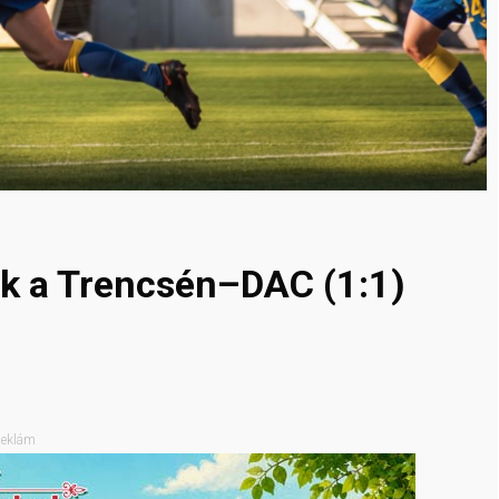
ik a Trencsén–DAC (1:1)
eklám