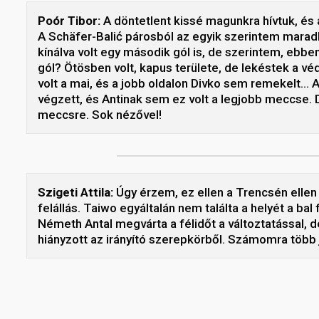
Poór Tibor:
A döntetlent kissé magunkra hívtuk, és 
A Schäfer-Balić párosból az egyik szerintem marad
kínálva volt egy második gól is, de szerintem, ebbe
gól? Ötösben volt, kapus területe, de lekéstek a vé
volt a mai, és a jobb oldalon Divko sem remekelt… A
végzett, és Antinak sem ez volt a legjobb meccse.
meccsre. Sok nézővel!
Szigeti Attila:
Úgy érzem, ez ellen a Trencsén ellen
felállás. Taiwo egyáltalán nem találta a helyét a ba
Németh Antal megvárta a félidőt a változtatással, de 
hiányzott az irányító szerepkörből. Számomra több 