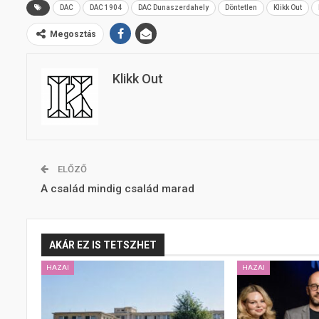
DAC
DAC 1904
DAC Dunaszerdahely
Döntetlen
Klikk Out
Megosztás
Klikk Out
ELŐZŐ
A család mindig család marad
AKÁR EZ IS TETSZHET
HAZAI
HAZAI