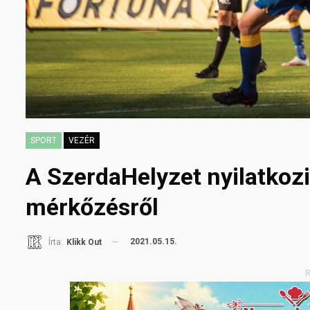
SPORT
VEZÉR
A SzerdaHelyzet nyilatkoz
mérkőzésről
2021.05.15.
Írta:
Klikk Out
R