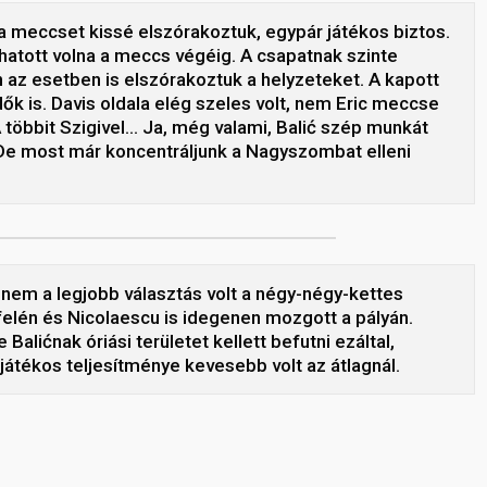
a meccset kissé elszórakoztuk, egypár játékos biztos.
hatott volna a meccs végéig. A csapatnak szinte
n az esetben is elszórakoztuk a helyzeteket. A kapott
dők is. Davis oldala elég szeles volt, nem Eric meccse
 többit Szigivel… Ja, még valami, Balić szép munkát
 De most már koncentráljunk a Nagyszombat elleni
 nem a legjobb választás volt a négy-négy-kettes
l felén és Nicolaescu is idegenen mozgott a pályán.
Balićnak óriási területet kellett befutni ezáltal,
játékos teljesítménye kevesebb volt az átlagnál.