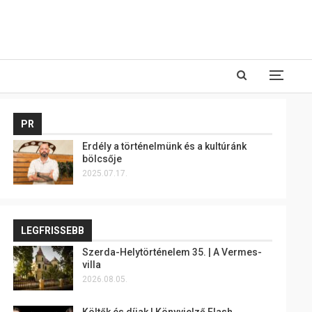
PR
Erdély a történelmünk és a kultúránk
bölcsője
2025.07.17.
LEGFRISSEBB
Szerda-Helytörténelem 35. | A Vermes-
villa
2026.08.05.
Költők és díjak | Könyvjelző Flash