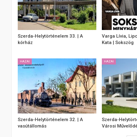
Szerda-Helytörténelem 33. | A
Varga Lívia, Lip
kórház
Kata | Sokszög
HAZAI
HAZAI
Szerda-Helytörténelem 32. | A
Szerda-Helytört
vasútállomás
Városi Művelődé