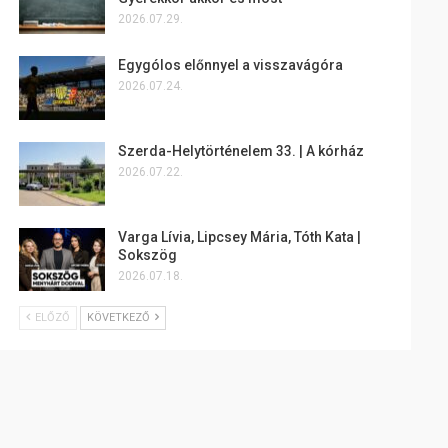
2026.07.29.
Egygólos előnnyel a visszavágóra
2026.07.24.
Szerda-Helytörténelem 33. | A kórház
2026.07.22.
Varga Lívia, Lipcsey Mária, Tóth Kata |
Sokszög
2026.07.18.
ELŐZŐ
KÖVETKEZŐ