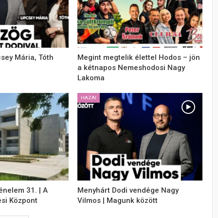
csey Mária, Tóth
Megint megtelik élettel Hodos – jön
a kétnapos Nemeshodosi Nagy
Lakoma
HAZAI
énelem 31. | A
Menyhárt Dodi vendége Nagy
si Központ
Vilmos | Magunk között