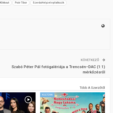
Klikkout
Poór Tibor
SzerdaHelyzet nyilatkozik
KÖVETKEZŐ
Szabó Péter Pál fotógalériája a Trencsén–DAC (1:1)
mérkőzésről
Több A Szerzőtől
KULTÚRA