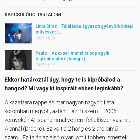
KAPCSOLÓDÓ TARTALOM
Little Simz – Túlélésbe ágyazott gyönyörködtető
művészet |…
2025.11.20.
Yeule – Az experimentális pop egyik
legfontosabb új hangja |…
2025.11.12.
Ekkor határoztál úgy, hogy te is kipróbálod a
hangod? Mi vagy ki inspirált ebben leginkább?
A kazettára rappelés már nagyon nagyon fiatal
koromban megvolt, aztán – azt hiszem – 2006
környékén Ali spanommal vettem fel először valamit
Alannál (Dreeko). Ez volt a 2 hang és 2 arc című
szám… Ez talán az első olyan, amit többen ismertek