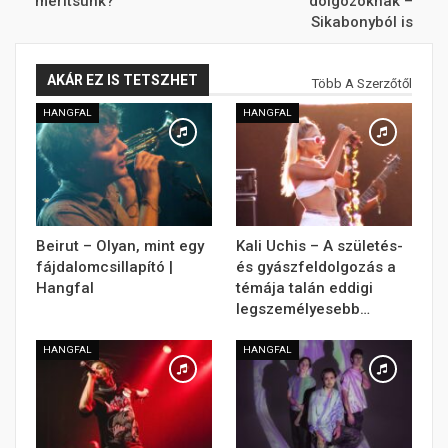
merítsünk?
dolgozóknak –
Sikabonyból is
AKÁR EZ IS TETSZHET
Több A Szerzőtől
HANGFAL
HANGFAL
Beirut – Olyan, mint egy
Kali Uchis – A születés-
fájdalomcsillapító |
és gyászfeldolgozás a
Hangfal
témája talán eddigi
legszemélyesebb…
HANGFAL
HANGFAL