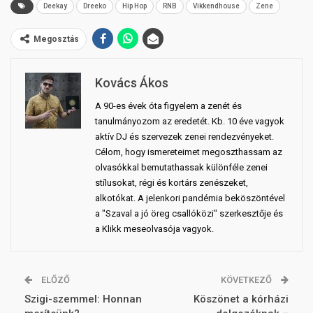
Deekay
Dreeko
Hip Hop
RNB
Vikkendhouse
Zene
Megosztás
Kovács Ákos
A 90-es évek óta figyelem a zenét és
tanulmányozom az eredetét. Kb. 10 éve vagyok
aktív DJ és szervezek zenei rendezvényeket.
Célom, hogy ismereteimet megoszthassam az
olvasókkal bemutathassak különféle zenei
stílusokat, régi és kortárs zenészeket,
alkotókat. A jelenkori pandémia beköszöntével
a "Szaval a jó öreg csallóközi" szerkesztője és
a Klikk meseolvasója vagyok.
ELŐZŐ
KÖVETKEZŐ
Szigi-szemmel: Honnan
Köszönet a kórházi