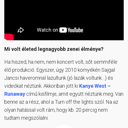
Mi volt életed legnagyobb zenei élménye?
Ha hiszed, ha nem, nem koncert volt, sőt semmiféle
élő produkció. Egyszer, úgy 2010 környékén Sajgal
Jancsi haveromnal lazultunk (jó lazák voltunk…) és
videókat néztünk. Akkoriban jött ki
Kanye West –
Runaway
című kisfilmje, amit együtt néztünk meg. Van
benne az a rész, ahol a Turn off the lights szól. Na az
olyan hatással volt rám, hogy kb. 20 percig nem
tudtam megszólalni.