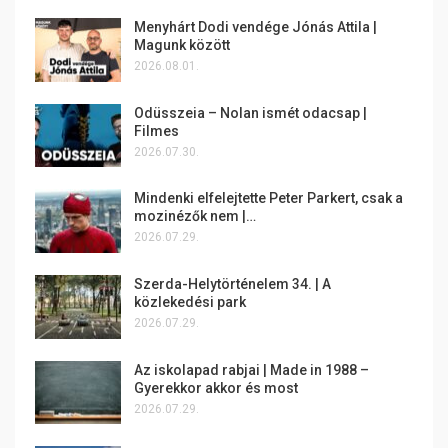
Menyhárt Dodi vendége Jónás Attila |
Magunk között
2026.08.01.
Odüsszeia – Nolan ismét odacsap |
Filmes
2026.07.30.
Mindenki elfelejtette Peter Parkert, csak a
mozinézők nem |…
2026.07.29.
Szerda-Helytörténelem 34. | A
közlekedési park
2026.07.29.
Az iskolapad rabjai | Made in 1988 –
Gyerekkor akkor és most
2026.07.29.