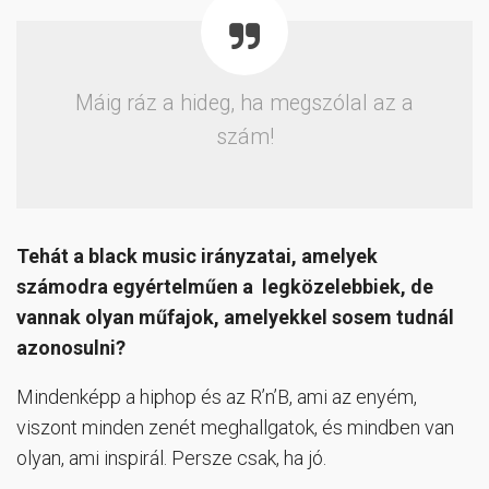
Máig ráz a hideg, ha megszólal az a
szám!
Tehát a black music irányzatai, amelyek
számodra egyértelműen a legközelebbiek, de
vannak olyan műfajok, amelyekkel sosem tudnál
azonosulni?
Mindenképp a hiphop és az R’n’B, ami az enyém,
viszont minden zenét meghallgatok, és mindben van
olyan, ami inspirál. Persze csak, ha jó.