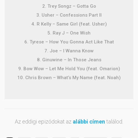
2. Trey Songz – Gotta Go
3. Usher – Confessions Part II
4. R Kelly – Same Girl (feat. Usher)
5. Ray J – One Wish
6. Tyrese – How You Gonna Act Like That
7. Joe – I Wanna Know
8. Ginuwine – In Those Jeans
9. Bow Wow – Let Me Hold You (feat. Omarion)
10. Chris Brown – What’s My Name (feat. Noah)
Az eddigi epizódokat az
alábbi címen
találod.