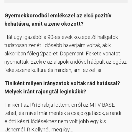
Gyermekkorodból emlékszel az első pozitív
behatásra, amit a zene okozott?
Hát úgy igazából a 90-es évek közepétől hallgatok
tudatosan zenét. Idősebb haverjaim voltak, akik
akkoriban főleg 2pac-et, Dopemant, Fekete vonatot
nyomattak. Ezekre az alapokra idővel ráépült az egész
feketezene kultúra és minden, ami ezzel jár.
Tiniként milyen irányzatok voltak rád hatással?
Melyek iránt rajongtál leginkább?
Tiniként az R’n’B rabja lettem, erről az MTV BASE
tehet, és mivel már mentek a csajozgatások, a randi
előtti készülődésekhez nem volt jobb egy kis
Ushernél, R Kellynél, meg így…