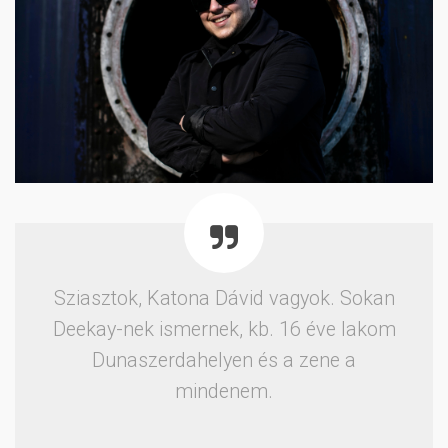
Sziasztok, Katona Dávid vagyok. Sokan
Deekay-nek ismernek, kb. 16 éve lakom
Dunaszerdahelyen és a zene a
mindenem.