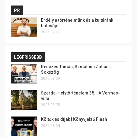
PR
Erdély a történelmünk és a kultúránk
bölcsője
2025.07.17.
LEGFRISSEBB
Renczés Tamás, Szmatana Zoltán |
Sokszög
2026.08.09.
Szerda-Helytörténelem 35. | A Vermes-
villa
2026.08.05.
Költők és díjak | Könyvjelző Flash
2026.08.04.