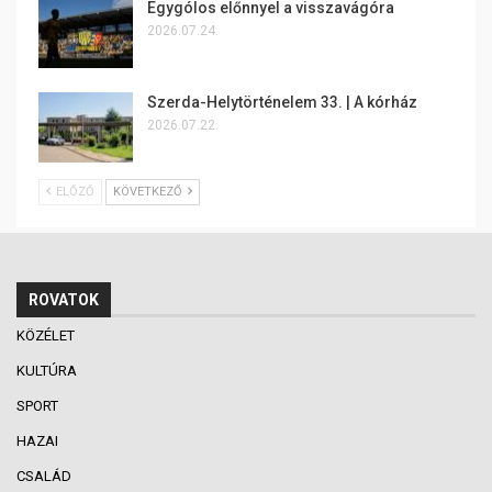
Egygólos előnnyel a visszavágóra
2026.07.24.
Szerda-Helytörténelem 33. | A kórház
2026.07.22.
ELŐZŐ
KÖVETKEZŐ
ROVATOK
KÖZÉLET
KULTÚRA
SPORT
HAZAI
CSALÁD