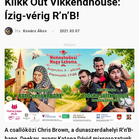
Klikk Out Vikkendhouse:
Ízig-vérig R’n’B!
2021.03.07.
Írta:
Kovács Ákos
Reklám
A csallóközi Chris Brown, a dunaszerdahelyi R’n’B-
hang, Deekay, avagy Katona Dávid mixsorozatunk