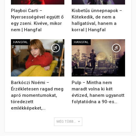
Playboi Carti –
Kisbetűs ünnepnapok –
Nyersességével együtt ő
Kötekedik, de nem a
egy zseni. Kivéve, mikor
hallgatóval, hanem a
nem | Hangfal
korral | Hangfal
HANGFAL
HANGFAL
Barkóczi Noémi –
Pulp – Mintha nem
Érzékletesen ragad meg
maradt volna ki két
apró momentumokat,
évtized, hanem ugyanott
töredezett
folytatódna a 90-es…
emlékképeket,…
MÉG TÖBB...