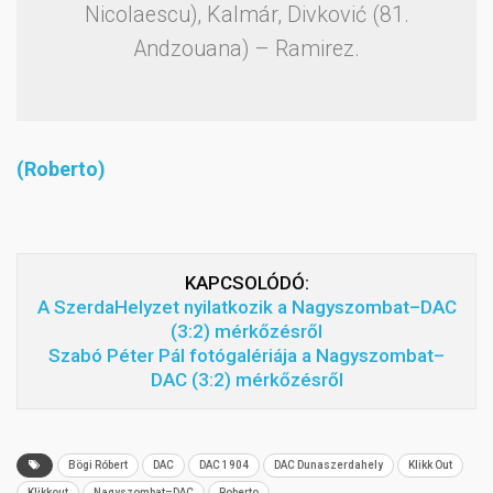
Nicolaescu), Kalmár, Divković (81.
Andzouana) – Ramirez.
(Roberto)
KAPCSOLÓDÓ:
A SzerdaHelyzet nyilatkozik a Nagyszombat–DAC
(3:2) mérkőzésről
Szabó Péter Pál fotógalériája a Nagyszombat–
DAC (3:2) mérkőzésről
Bögi Róbert
DAC
DAC 1904
DAC Dunaszerdahely
Klikk Out
Klikkout
Nagyszombat–DAC
Roberto