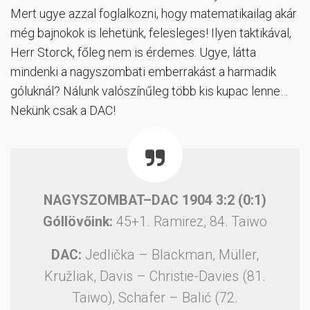
Mert ugye azzal foglalkozni, hogy matematikailag akár
még bajnokok is lehetünk, felesleges! Ilyen taktikával,
Herr Storck, főleg nem is érdemes. Ugye, látta
mindenki a nagyszombati emberrakást a harmadik
góluknál? Nálunk valószínűleg több kis kupac lenne…
Nekünk csak a DAC!
NAGYSZOMBAT–DAC 1904 3:2 (0:1)
Góllövőink:
45+1. Ramirez, 84. Taiwo
DAC:
Jedlička – Blackman, Müller,
Kružliak, Davis – Christie-Davies (81.
Taiwo), Schäfer – Balić (72.