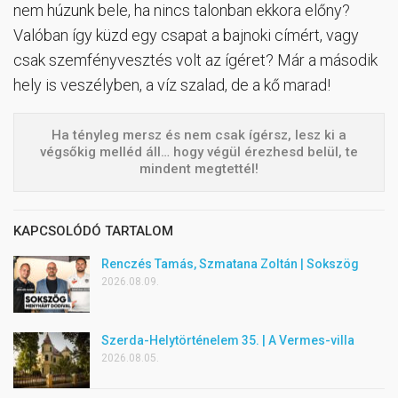
nem húzunk bele, ha nincs talonban ekkora előny?
Valóban így küzd egy csapat a bajnoki címért, vagy
csak szemfényvesztés volt az ígéret? Már a második
hely is veszélyben, a víz szalad, de a kő marad!
Ha tényleg mersz és nem csak ígérsz, lesz ki a
végsőkig melléd áll… hogy végül érezhesd belül, te
mindent megtettél!
KAPCSOLÓDÓ TARTALOM
Renczés Tamás, Szmatana Zoltán | Sokszög
2026.08.09.
Szerda-Helytörténelem 35. | A Vermes-villa
2026.08.05.