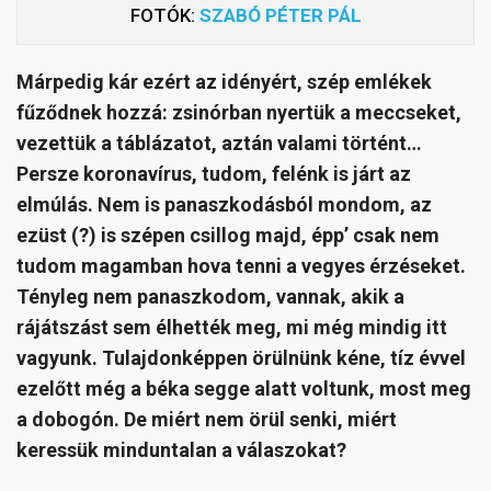
FOTÓK:
SZABÓ PÉTER PÁL
Márpedig kár ezért az idényért, szép emlékek
fűződnek hozzá: zsinórban nyertük a meccseket,
vezettük a táblázatot, aztán valami történt…
Persze koronavírus, tudom, felénk is járt az
elmúlás. Nem is panaszkodásból mondom, az
ezüst (?) is szépen csillog majd, épp’ csak nem
tudom magamban hova tenni a vegyes érzéseket.
Tényleg nem panaszkodom, vannak, akik a
rájátszást sem élhették meg, mi még mindig itt
vagyunk. Tulajdonképpen örülnünk kéne, tíz évvel
ezelőtt még a béka segge alatt voltunk, most meg
a dobogón. De miért nem örül senki, miért
keressük minduntalan a válaszokat?