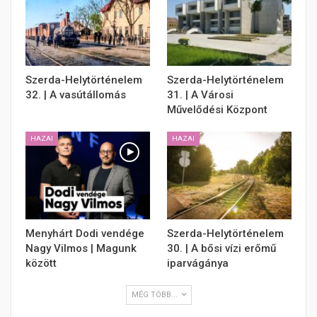
Szerda-Helytörténelem
Szerda-Helytörténelem
32. | A vasútállomás
31. | A Városi
Művelődési Központ
HAZAI
HAZAI
Menyhárt Dodi vendége
Szerda-Helytörténelem
Nagy Vilmos | Magunk
30. | A bősi vízi erőmű
között
iparvágánya
MÉG TÖBB...