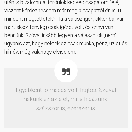
után is bizalommal fordulok kedvec csapatom felé,
viszont kérdezhessem már meg a csapattól én is: ti
mindent megtettetek? Ha a válasz igen, akkor baj van,
mert akkor tényleg csak ígéret volt, és ennyi van
bennünk. Szóval inkább legyen a válaszotok „nem”,
ugyanis azt, hogy nektek ez csak munka, pénz, üzlet és
hírnév, még valahogy elviselem.
Egyébként jó meccs volt, hajtós. Szóval
nekünk ez az élet, mi is hibázunk,
százszor is, ezerszer is.