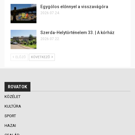
Egygólos előnnyel a visszavágóra
2026.07.24.
Szerda-Helytörténelem 33. | A kórház
2026.07.22.
ELŐZŐ
KÖVETKEZŐ
ROVATOK
KÖZÉLET
KULTÚRA
SPORT
HAZAI