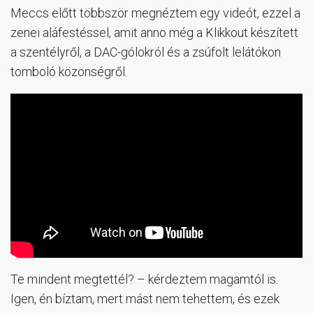
Meccs előtt többször megnéztem egy videót, ezzel a
zenei aláfestéssel, amit anno még a Klikkout készített
a szentélyről, a DAC-gólokról és a zsúfolt lelátókon
tomboló közönségről.
Te mindent megtettél? – kérdeztem magamtól is.
Igen, én bíztam, mert mást nem tehettem, és ezek