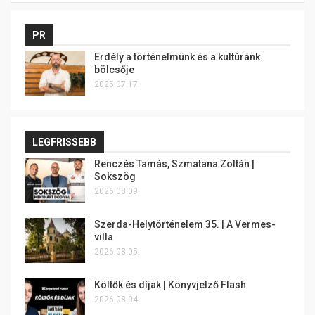
PR
Erdély a történelmünk és a kultúránk
bölcsője
2025.07.17.
LEGFRISSEBB
Renczés Tamás, Szmatana Zoltán |
Sokszög
2026.08.09.
Szerda-Helytörténelem 35. | A Vermes-
villa
2026.08.05.
Költők és díjak | Könyvjelző Flash
2026.08.04.