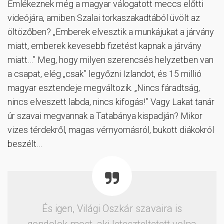
Emlékeznek még a magyar válogatott meccs előtti
videójára, amiben Szalai torkaszakadtából üvölt az
öltözőben? „Emberek elvesztik a munkájukat a járvány
miatt, emberek kevesebb fizetést kapnak a járvány
miatt…” Meg, hogy milyen szerencsés helyzetben van
a csapat, elég „csak” legyőzni Izlandot, és 15 millió
magyar esztendeje megváltozik. „Nincs fáradtság,
nincs elveszett labda, nincs kifogás!” Vagy Lakat tanár
úr szavai megvannak a Tatabánya kispadján? Mikor
vizes térdekről, magas vérnyomásról, bukott diákokról
beszélt…
És igen, Világi Oszkár szavaira is