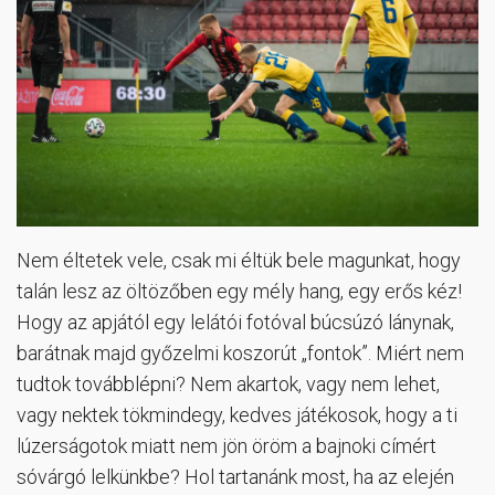
Nem éltetek vele, csak mi éltük bele magunkat, hogy
talán lesz az öltözőben egy mély hang, egy erős kéz!
Hogy az apjától egy lelátói fotóval búcsúzó lánynak,
barátnak majd győzelmi koszorút „fontok”. Miért nem
tudtok továbblépni? Nem akartok, vagy nem lehet,
vagy nektek tökmindegy, kedves játékosok, hogy a ti
lúzerságotok miatt nem jön öröm a bajnoki címért
sóvárgó lelkünkbe? Hol tartanánk most, ha az elején