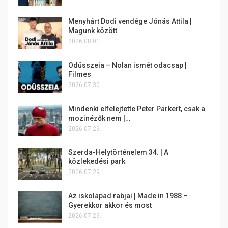
Menyhárt Dodi vendége Jónás Attila |
Magunk között
2026.08.01.
Odüsszeia – Nolan ismét odacsap |
Filmes
2026.07.30.
Mindenki elfelejtette Peter Parkert, csak a
mozinézők nem |…
2026.07.29.
Szerda-Helytörténelem 34. | A
közlekedési park
2026.07.29.
Az iskolapad rabjai | Made in 1988 –
Gyerekkor akkor és most
2026.07.29.