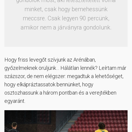
gondolok most, aki leteszteltetett volna
minket, csak hogy bemehessünk
meccsre. Csak legyen 90 percünk,
amikor nem a járványra gondolunk.
Hogy friss levegőt szívjunk az Arénában,
győzelmeknek örüljünk… Hálátlan lennék? Leírtam már
százszor, de nem elégszer: megadtuk a lehetőséget,
hogy elkápráztassatok bennünket, hogy
osztozhassunk a három pontban és a verejtékben
egyaránt.