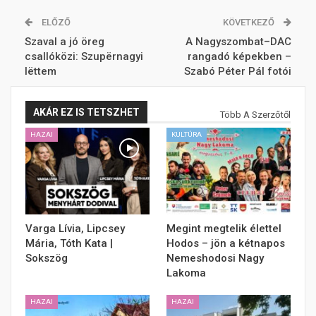
ELŐZŐ
KÖVETKEZŐ
Szaval a jó öreg
A Nagyszombat–DAC
csallóközi: Szupërnagyi
rangadó képekben –
lëttem
Szabó Péter Pál fotói
AKÁR EZ IS TETSZHET
Több A Szerzőtől
HAZAI
KULTÚRA
Varga Lívia, Lipcsey
Megint megtelik élettel
Mária, Tóth Kata |
Hodos – jön a kétnapos
Sokszög
Nemeshodosi Nagy
Lakoma
HAZAI
HAZAI