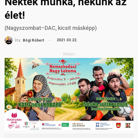
Nektek munka, nekünk az
élet!
(Nagyszombat–DAC, kicsit másképp)
2021.03.22.
Írta:
Bögi Róbert
Reklám