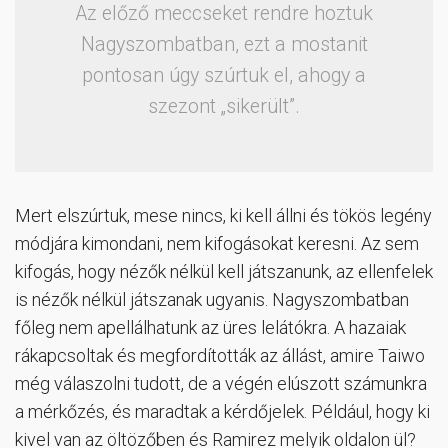
Az előző meccseket rendre hoztuk
Nagyszombatban, ezt a mostanit
pontosan úgy szúrtuk el, ahogy a
szezont „sikerült”.
Mert elszúrtuk, mese nincs, ki kell állni és tökös legény
módjára kimondani, nem kifogásokat keresni. Az sem
kifogás, hogy nézők nélkül kell játszanunk, az ellenfelek
is nézők nélkül játszanak ugyanis. Nagyszombatban
főleg nem apellálhatunk az üres lelátókra. A hazaiak
rákapcsoltak és megfordították az állást, amire Taiwo
még válaszolni tudott, de a végén elúszott számunkra
a mérkőzés, és maradtak a kérdőjelek. Például, hogy ki
kivel van az öltözőben és Ramirez melyik oldalon ül?