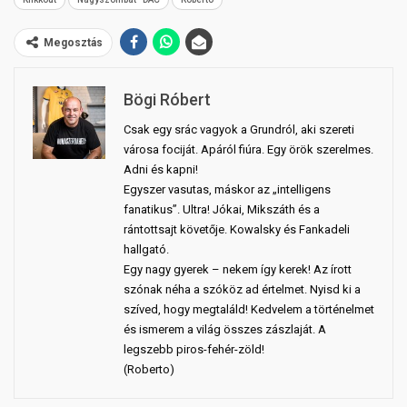
Megosztás
Bögi Róbert
Csak egy srác vagyok a Grundról, aki szereti
városa fociját. Apáról fiúra. Egy örök szerelmes.
Adni és kapni!
Egyszer vasutas, máskor az „intelligens
fanatikus”. Ultra! Jókai, Mikszáth és a
rántottsajt követője. Kowalsky és Fankadeli
hallgató.
Egy nagy gyerek – nekem így kerek! Az írott
szónak néha a szóköz ad értelmet. Nyisd ki a
szíved, hogy megtaláld! Kedvelem a történelmet
és ismerem a világ összes zászlaját. A
legszebb piros-fehér-zöld!
(Roberto)