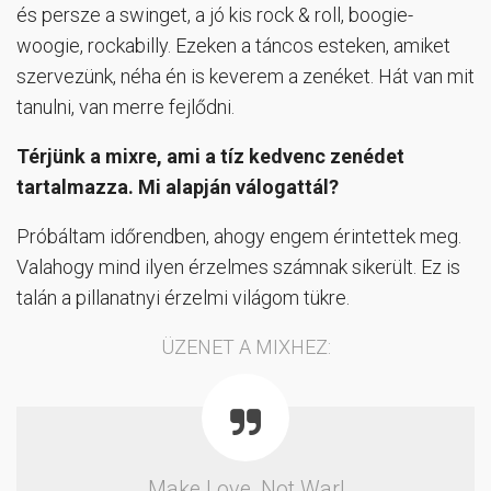
és persze a swinget, a jó kis rock & roll, boogie-
woogie, rockabilly. Ezeken a táncos esteken, amiket
szervezünk, néha én is keverem a zenéket. Hát van mit
tanulni, van merre fejlődni.
Térjünk a mixre, ami a tíz kedvenc zenédet
tartalmazza. Mi alapján válogattál?
Próbáltam időrendben, ahogy engem érintettek meg.
Valahogy mind ilyen érzelmes számnak sikerült. Ez is
talán a pillanatnyi érzelmi világom tükre.
ÜZENET A MIXHEZ:
Make Love, Not War!