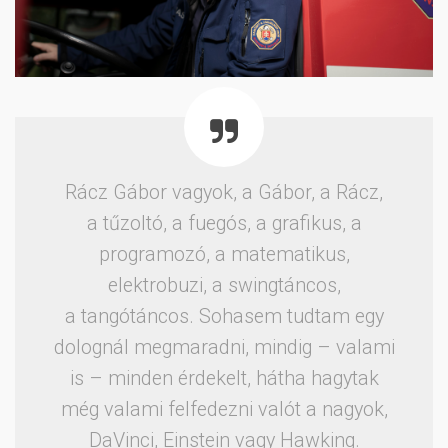
Rácz Gábor vagyok, a Gábor, a Rácz,
a tűzoltó, a fuegós, a grafikus, a
programozó, a matematikus,
elektrobuzi, a swingtáncos,
a tangótáncos. Sohasem tudtam egy
dolognál megmaradni, mindig – valami
is – minden érdekelt, hátha hagytak
még valami felfedezni valót a nagyok,
DaVinci, Einstein vagy Hawking.