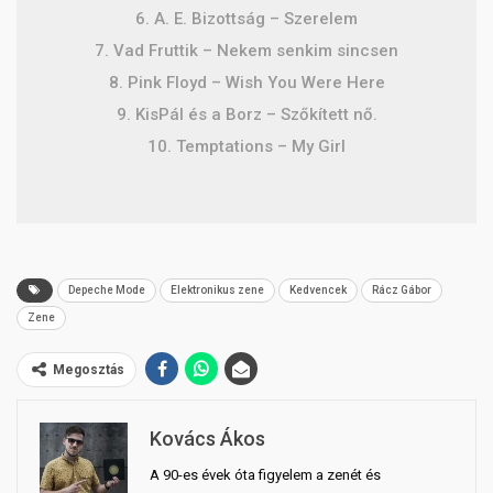
6. A. E. Bizottság – Szerelem
7. Vad Fruttik – Nekem senkim sincsen
8. Pink Floyd – Wish You Were Here
9. KisPál és a Borz – Szőkített nő.
10. Temptations – My Girl
Depeche Mode
Elektronikus zene
Kedvencek
Rácz Gábor
Zene
Megosztás
Kovács Ákos
A 90-es évek óta figyelem a zenét és