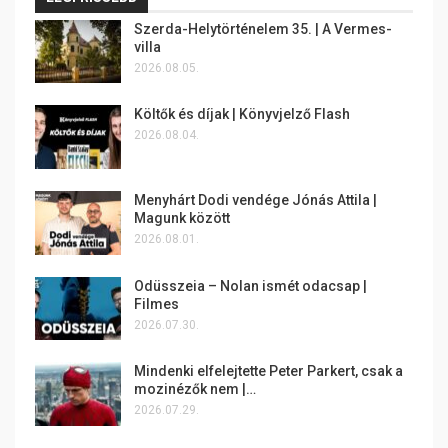
Szerda-Helytörténelem 35. | A Vermes-
villa
2026.08.05.
Költők és díjak | Könyvjelző Flash
2026.08.04.
Menyhárt Dodi vendége Jónás Attila |
Magunk között
2026.08.01.
Odüsszeia – Nolan ismét odacsap |
Filmes
2026.07.30.
Mindenki elfelejtette Peter Parkert, csak a
mozinézők nem |…
2026.07.29.