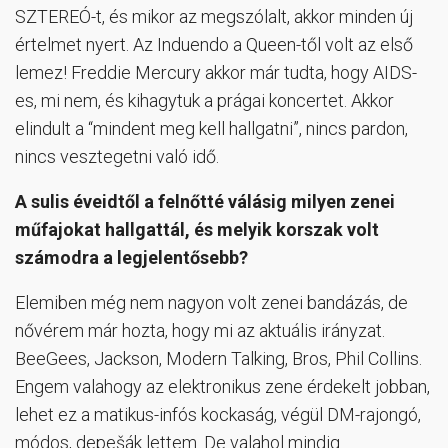
SZTEREÓ-t, és mikor az megszólalt, akkor minden új
értelmet nyert. Az Induendo a Queen-től volt az első
lemez! Freddie Mercury akkor már tudta, hogy AIDS-
es, mi nem, és kihagytuk a prágai koncertet. Akkor
elindult a “mindent meg kell hallgatni”, nincs pardon,
nincs vesztegetni való idő.
A sulis éveidtől a felnőtté válásig milyen zenei
műfajokat hallgattál, és melyik korszak volt
számodra a legjelentősebb?
Elemiben még nem nagyon volt zenei bandázás, de
nővérem már hozta, hogy mi az aktuális irányzat.
BeeGees, Jackson, Modern Talking, Bros, Phil Collins.
Engem valahogy az elektronikus zene érdekelt jobban,
lehet ez a matikus-infós kockaság, végül DM-rajongó,
módos, depešák lettem. De valahol mindig