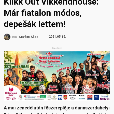
Klikk Out Vikkendhouse:
Már fiatalon módos,
depešák lettem!
2021.05.16.
Írta:
Kovács Ákos
Reklám
A mai zenedélután főszereplője a dunaszerdahelyi