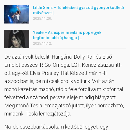
Little Simz – Túlélésbe ágyazott gyönyörködtető
művészet |…
2025.11.20.
Yeule – Az experimentális pop egyik
legfontosabb új hangja |…
2025.11.12.
De aztán volt bakelit, Hungária, Dolly Roll és Első
Emelet összes, R-Go, Omega, LGT, Koncz Zsuzsa, itt-
ott egy-két Elvis Presley. Hát létezett már hi-fi
a szociban is, de mi csak prolik voltunk. Volt aztán
monó kazettás magnó, rádió felé fordítva mikrofonnal
felvetted a számod, persze eleje mindig hiányzott.
Meg monó Tesla lemezjátszó jutott, ilyen hordozható,
mindenki Tesla lemezjátszója.
Na, de összebarkácsoltam kettőből egyet, egy