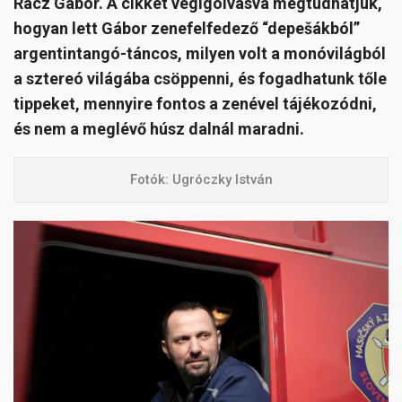
Rácz Gábor. A cikket végigolvasva megtudhatjuk,
hogyan lett Gábor zenefelfedező “depešákból”
argentintangó-táncos, milyen volt a monóvilágból
a sztereó világába csöppenni, és fogadhatunk tőle
tippeket, mennyire fontos a zenével tájékozódni,
és nem a meglévő húsz dalnál maradni.
Fotók: Ugróczky István