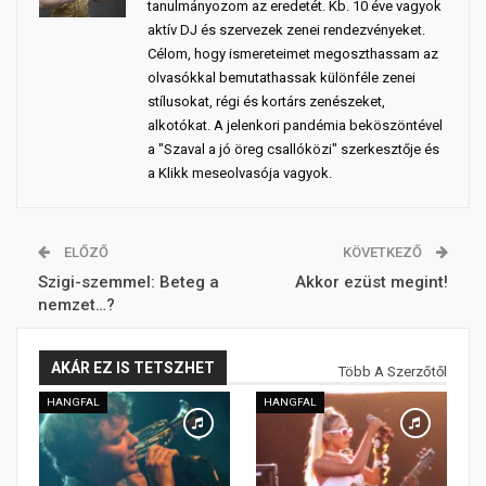
tanulmányozom az eredetét. Kb. 10 éve vagyok
aktív DJ és szervezek zenei rendezvényeket.
Célom, hogy ismereteimet megoszthassam az
olvasókkal bemutathassak különféle zenei
stílusokat, régi és kortárs zenészeket,
alkotókat. A jelenkori pandémia beköszöntével
a "Szaval a jó öreg csallóközi" szerkesztője és
a Klikk meseolvasója vagyok.
ELŐZŐ
KÖVETKEZŐ
Szigi-szemmel: Beteg a
Akkor ezüst megint!
nemzet…?
AKÁR EZ IS TETSZHET
Több A Szerzőtől
HANGFAL
HANGFAL