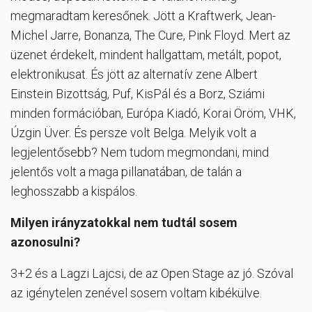
megmaradtam keresőnek. Jött a Kraftwerk, Jean-
Michel Jarre, Bonanza, The Cure, Pink Floyd. Mert az
üzenet érdekelt, mindent hallgattam, metált, popot,
elektronikusat. És jött az alternatív zene Albert
Einstein Bizottság, Puf, KisPál és a Borz, Sziámi
minden formációban, Európa Kiadó, Korai Öröm, VHK,
Úzgin Üver. És persze volt Belga. Melyik volt a
legjelentősebb? Nem tudom megmondani, mind
jelentős volt a maga pillanatában, de talán a
leghosszabb a kispálos.
Milyen irányzatokkal nem tudtál sosem
azonosulni?
3+2 és a Lagzi Lajcsi, de az Open Stage az jó. Szóval
az igénytelen zenével sosem voltam kibékülve.