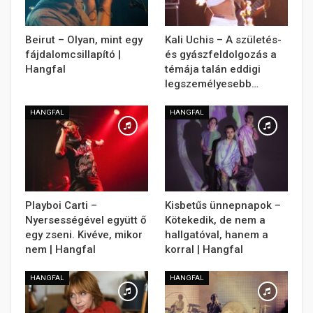
Beirut – Olyan, mint egy
Kali Uchis – A születés-
fájdalomcsillapító |
és gyászfeldolgozás a
Hangfal
témája talán eddigi
legszemélyesebb…
HANGFAL
HANGFAL
Playboi Carti –
Kisbetűs ünnepnapok –
Nyersességével együtt ő
Kötekedik, de nem a
egy zseni. Kivéve, mikor
hallgatóval, hanem a
nem | Hangfal
korral | Hangfal
HANGFAL
HANGFAL