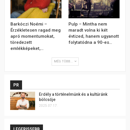
Barkóczi Noémi –
Pulp – Mintha nem
Érzékletesen ragad meg
maradt volna ki két
apró momentumokat,
évtized, hanem ugyanott
töredezett
folytatódna a 90-es…
emlékképeket,…
MÉG TÖBB...
PR
Erdély a történelmünk és a kultúránk
bölcsője
2025.07.17.
LEGFRISSEBB