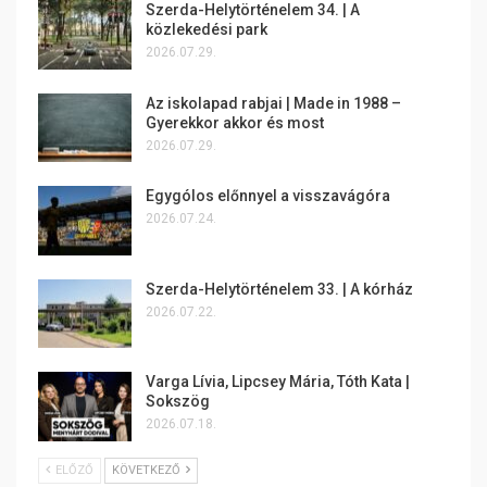
Szerda-Helytörténelem 34. | A
közlekedési park
2026.07.29.
Az iskolapad rabjai | Made in 1988 –
Gyerekkor akkor és most
2026.07.29.
Egygólos előnnyel a visszavágóra
2026.07.24.
Szerda-Helytörténelem 33. | A kórház
2026.07.22.
Varga Lívia, Lipcsey Mária, Tóth Kata |
Sokszög
2026.07.18.
ELŐZŐ
KÖVETKEZŐ