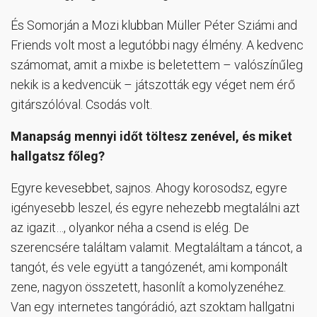
És Somorján a Mozi klubban Müller Péter Sziámi and
Friends volt most a legutóbbi nagy élmény. A kedvenc
számomat, amit a mixbe is beletettem – valószínűleg
nekik is a kedvencük – játszották egy véget nem érő
gitárszólóval. Csodás volt.
Manapság mennyi időt töltesz zenével, és miket
hallgatsz főleg?
Egyre kevesebbet, sajnos. Ahogy korosodsz, egyre
igényesebb leszel, és egyre nehezebb megtalálni azt
az igazit…, olyankor néha a csend is elég. De
szerencsére találtam valamit. Megtaláltam a táncot, a
tangót, és vele együtt a tangózenét, ami komponált
zene, nagyon összetett, hasonlít a komolyzenéhez.
Van egy internetes tangórádió, azt szoktam hallgatni