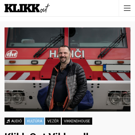
AUDIÓ
KULTÚRA
VEZÉR
VIKKENDHOUSE