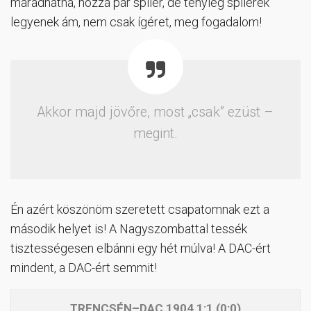
maradhatna, hozzá pár spíler, de tényleg spílerek
legyenek ám, nem csak ígéret, meg fogadalom!
Akkor majd jövőre, most „csak” ezüst –
megint.
Én azért köszönöm szeretett csapatomnak ezt a
második helyet is! A Nagyszombattal tessék
tisztességesen elbánni egy hét múlva! A DAC-ért
mindent, a DAC-ért semmit!
TRENCSÉN–DAC 1904 1:1 (0:0)