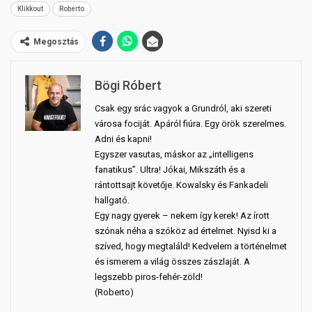
Klikkout
Roberto
Megosztás
Bögi Róbert
Csak egy srác vagyok a Grundról, aki szereti
városa fociját. Apáról fiúra. Egy örök szerelmes.
Adni és kapni!
Egyszer vasutas, máskor az „intelligens
fanatikus”. Ultra! Jókai, Mikszáth és a
rántottsajt követője. Kowalsky és Fankadeli
hallgató.
Egy nagy gyerek – nekem így kerek! Az írott
szónak néha a szóköz ad értelmet. Nyisd ki a
szíved, hogy megtaláld! Kedvelem a történelmet
és ismerem a világ összes zászlaját. A
legszebb piros-fehér-zöld!
(Roberto)