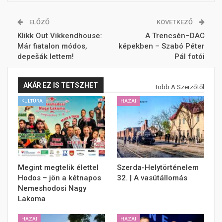
ELŐZŐ
KÖVETKEZŐ
Klikk Out Vikkendhouse:
A Trencsén–DAC
Már fiatalon módos,
képekben – Szabó Péter
depešák lettem!
Pál fotói
AKÁR EZ IS TETSZHET
Több A Szerzőtől
KULTÚRA
HAZAI
Megint megtelik élettel
Szerda-Helytörténelem
Hodos – jön a kétnapos
32. | A vasútállomás
Nemeshodosi Nagy
Lakoma
HAZAI
HAZAI