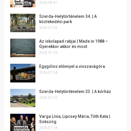
2026.08.01.
Szerda-Helytörténelem 34. | A
közlekedési park
2026.07.29.
Az iskolapad rabjai | Made in 1988 –
Gyerekkor akkor és most
2026.07.29.
Egygólos előnnyel a visszavágóra
2026.07.24.
Szerda-Helytörténelem 33. | A kórház
2026.07.22.
Varga Lívia, Lipcsey Mária, Tóth Kata |
Sokszög
2026.07.18.