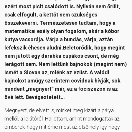
ezért most picit csalódott is. Nyilván nem őrült,
csak elfogult, a kettőt nem szükséges
összekeverni. Természetesen tudtam, hogy a
matematikai esély olyan fogalom, akár a kóbor
kutya vacsorája. Várja a bundás, várja, aztán
lefekszik éhesen aludni.Beletörődik, hogy megint
nem jutott egy darabka cupákos csont, de még
lerágott sem. Nem lettünk bajnokok (megint nem)
ismét a Slovan az, miénk az ezüst. A valódi
bajnokot amúgy szerintem covidnak hívják, sok
mindent „megnyert” már, ez a fociszezon is az
övé lett. Bevégeztetett…
Megnyert, de elvett is, minket meg kizárt a pálya
mellől, a lelátóról. Hallottam, amint mondogatták az
emberek, hogy mit érne most az első hely így, hogy