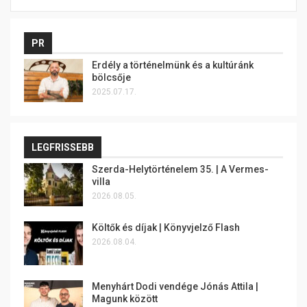
PR
Erdély a történelmünk és a kultúránk
bölcsője
2025.07.17.
LEGFRISSEBB
Szerda-Helytörténelem 35. | A Vermes-
villa
2026.08.05.
Költők és díjak | Könyvjelző Flash
2026.08.04.
Menyhárt Dodi vendége Jónás Attila |
Magunk között