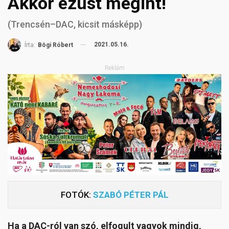
Akkor ezüst megint!
(Trencsén–DAC, kicsit másképp)
2021.05.16.
Írta:
Bögi Róbert
Reklám
FOTÓK:
SZABÓ PÉTER PÁL
Ha a DAC-ról van szó, elfogult vagyok mindig,