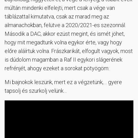
múltán mindenki elfelejti, mert csak a vége van
táblázattal kimutatva, csak az marad meg az
almanachokban, felütve a 2020/2021-es szezonnál.
Második a DAC, akkor ezüst megint, és ismét jöhet,
hogy mit megadtunk volna egykor érte, vagy hogy
előre aláírtuk volna. Frászkarikát, elfogult vagyok, most
is dúdolom magamban a Raf II egykori slágerének
refrénjét, ahogy ezeket a sorokat pötyögöm:
Mi bajnokok leszünk, mert ez a végzetünk,… gyere
tapsolj és szurkolj velünk…