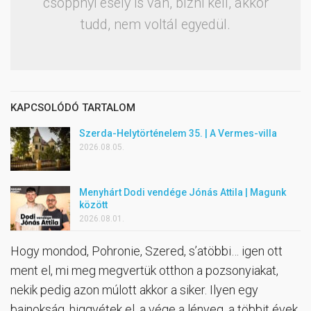
csöppnyi esély is van, bízni kell, akkor
tudd, nem voltál egyedül.
KAPCSOLÓDÓ TARTALOM
Szerda-Helytörténelem 35. | A Vermes-villa
2026.08.05.
Menyhárt Dodi vendége Jónás Attila | Magunk
között
2026.08.01.
Hogy mondod, Pohronie, Szered, s’atöbbi… igen ott
ment el, mi meg megvertük otthon a pozsonyiakat,
nekik pedig azon múlott akkor a siker. Ilyen egy
bajnokság, higgyétek el, a vége a lényeg, a többit évek