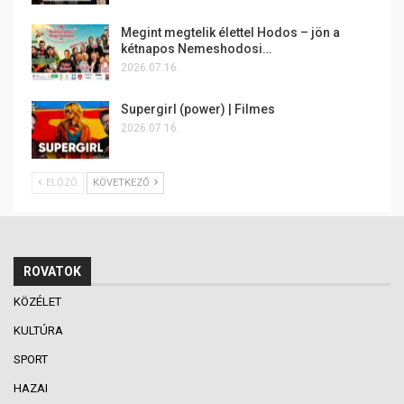
Megint megtelik élettel Hodos – jön a
kétnapos Nemeshodosi…
2026.07.16.
Supergirl (power) | Filmes
2026.07.16.
ELŐZŐ
KÖVETKEZŐ
ROVATOK
KÖZÉLET
KULTÚRA
SPORT
HAZAI