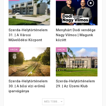
Szerda-Helytörténelem
Menyhárt Dodi vendége
31. | A Városi
Nagy Vilmos | Magunk
Művelődési Központ
között
HAZAI
HAZAI
Szerda-Helytörténelem
Szerda-Helytörténelem
30. | A bősi vízi erőmű
29. | Az Üzemi Klub
iparvágánya
MÉG TÖBB...