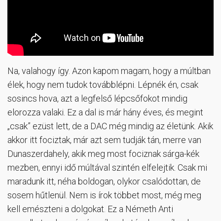
Na, valahogy így. Azon kapom magam, hogy a múltban
élek, hogy nem tudok továbblépni. Lépnék én, csak
sosincs hova, azt a legfelső lépcsőfokot mindig
elorozza valaki. Ez a dal is már hány éves, és megint
„csak” ezüst lett, de a DAC még mindig az életünk. Akik
akkor itt fociztak, már azt sem tudják tán, merre van
Dunaszerdahely, akik meg most fociznak sárga-kék
mezben, ennyi idő múltával szintén elfelejtik. Csak mi
maradunk itt, néha boldogan, olykor csalódottan, de
sosem hűtlenül. Nem is írok többet most, még meg
kell emészteni a dolgokat. Ez a Németh Anti