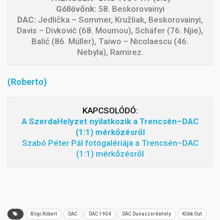
Góllövőnk:
58. Beskorovainyi
DAC:
Jedlička – Sommer, Kružliak, Beskorovainyi,
Davis – Divković (68. Moumou), Schäfer (76. Njie),
Balić (86. Müller), Taiwo – Nicolaescu (46.
Nebyla), Ramirez.
(Roberto)
KAPCSOLÓDÓ:
A SzerdaHelyzet nyilatkozik a Trencsén–DAC
(1:1) mérkőzésről
Szabó Péter Pál fotógalériája a Trencsén–DAC
(1:1) mérkőzésről
Bögi Róbert
DAC
DAC 1904
DAC Dunaszerdahely
Klikk Out