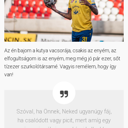
Az én bajom a kutya vacsorája, csakis az enyém, az
elfogultságom is az enyém, meg még jó pár ezer, sőt
tízezer szurkolótársamé. Vagyis remélem, hogy így
van!
Szóval, ha Önnek, Neked ugyanúgy fáj,
ha csalódott vagy picit, mert amíg egy