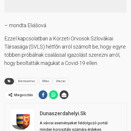
– mondta Eliášová.
Ezzel kapcsolatban a Körzeti Orvosok Szlovákiai
Társasága (SVLS) hétfőn arról számolt be, hogy egyre
többen próbálnak csalással igazolást szerezni arról,
hogy beoltatták magukat a Covid-19 ellen.
Koronavírus
Oltás
Utazás
Megosztás
Dunaszerdahelyi.sk
A városi eseményeket feldolgozó portál
minden korosztály számára érdekes