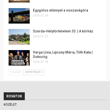
Egygólos előnnyel a visszavágóra
2026.07.24.
Szerda-Helytörténelem 33. | A kórház
2026.07.22.
Varga Lívia, Lipcsey Mária, Tóth Kata |
Sokszög
2026.07.18.
ELŐZŐ
KÖVETKEZŐ
ROVATOK
KÖZÉLET