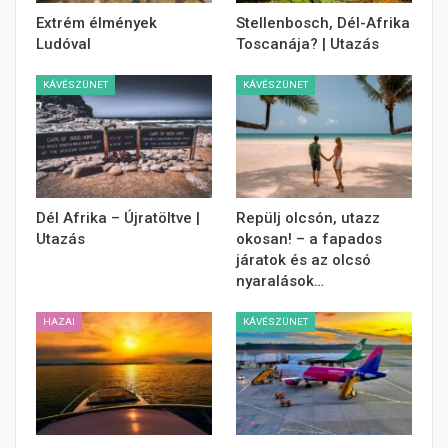
Extrém élmények
Stellenbosch, Dél-Afrika
Ludóval
Toscanája? | Utazás
KÁVÉSZÜNET
KÁVÉSZÜNET
Dél Afrika – Újratöltve |
Repülj olcsón, utazz
Utazás
okosan! – a fapados
járatok és az olcsó
nyaralások…
HAZAI
KÁVÉSZÜNET