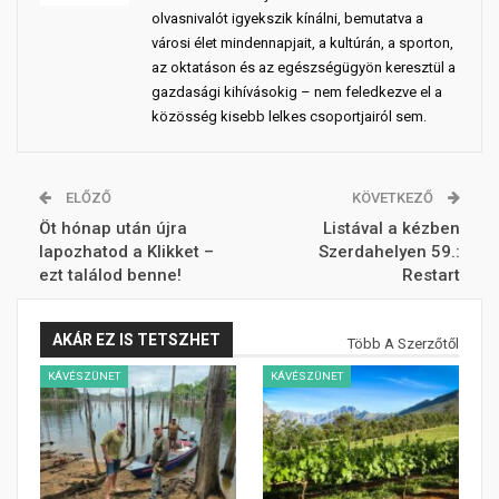
olvasnivalót igyekszik kínálni, bemutatva a
városi élet mindennapjait, a kultúrán, a sporton,
az oktatáson és az egészségügyön keresztül a
gazdasági kihívásokig – nem feledkezve el a
közösség kisebb lelkes csoportjairól sem.
ELŐZŐ
KÖVETKEZŐ
Öt hónap után újra
Listával a kézben
lapozhatod a Klikket –
Szerdahelyen 59.:
ezt találod benne!
Restart
AKÁR EZ IS TETSZHET
Több A Szerzőtől
KÁVÉSZÜNET
KÁVÉSZÜNET