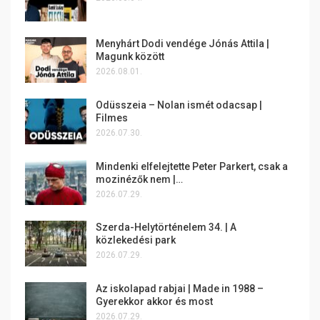
Menyhárt Dodi vendége Jónás Attila |
Magunk között
2026.08.01.
Odüsszeia – Nolan ismét odacsap |
Filmes
2026.07.30.
Mindenki elfelejtette Peter Parkert, csak a
mozinézők nem |…
2026.07.29.
Szerda-Helytörténelem 34. | A
közlekedési park
2026.07.29.
Az iskolapad rabjai | Made in 1988 –
Gyerekkor akkor és most
2026.07.29.