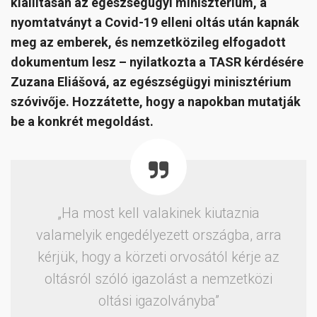
kiállításán az egészségügyi minisztérium, a
nyomtatványt a Covid-19 elleni oltás után kapnák
meg az emberek, és nemzetközileg elfogadott
dokumentum lesz – nyilatkozta a TASR kérdésére
Zuzana Eliášová, az egészségügyi minisztérium
szóvivője. Hozzátette, hogy a napokban mutatják
be a konkrét megoldást.
„Ha most kell valakinek kiutaznia
valamelyik engedélyezett országba, arra
kérjük, hogy a körzeti orvosától kérje az
oltásról szóló igazolást a nemzetközi
oltási igazolványba”