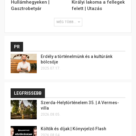
Hullámhegyeken |
Királyi lakoma a fellegek
Gasztrobetyár
felett | Utazás
MÉG TÖBB...
PR
Erdély a történelmünk és a kultúránk
bölcsője
2025.07.17.
LEGFRISSEBB
Szerda-Helytörténelem 35. | A Vermes-
villa
2026.08.05.
Költők és díjak | Könyvjelző Flash
2026.08.04.