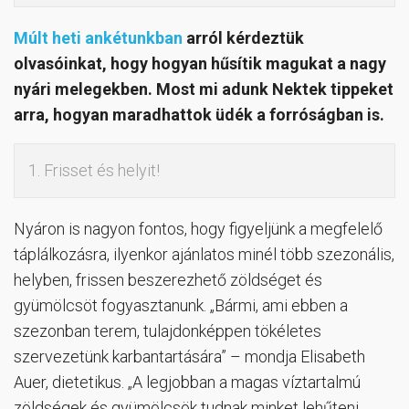
Múlt heti ankétunkban
arról kérdeztük
olvasóinkat, hogy hogyan hűsítik magukat a nagy
nyári melegekben.
Most mi adunk Nektek tippeket
arra, hogyan maradhattok üdék a forróságban is.
1. Frisset és helyit!
Nyáron is nagyon fontos, hogy figyeljünk a megfelelő
táplálkozásra, ilyenkor ajánlatos minél több szezonális,
helyben, frissen beszerezhető zöldséget és
gyümölcsöt fogyasztanunk. „Bármi, ami ebben a
szezonban terem, tulajdonképpen tökéletes
szervezetünk karbantartására” – mondja Elisabeth
Auer, dietetikus. „A legjobban a magas víztartalmú
zöldségek és gyümölcsök tudnak minket lehűteni,