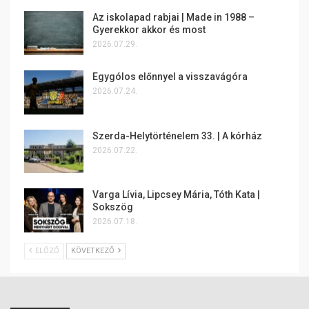
Az iskolapad rabjai | Made in 1988 –
Gyerekkor akkor és most
2026.07.29.
Egygólos előnnyel a visszavágóra
2026.07.24.
Szerda-Helytörténelem 33. | A kórház
2026.07.22.
Varga Lívia, Lipcsey Mária, Tóth Kata |
Sokszög
2026.07.18.
ELŐZŐ
KÖVETKEZŐ