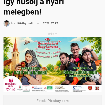
Így hűsölj a nyári
melegben!
2021.07.17.
Írta:
Kürthy Judit
Reklám
Fotók: Pixabay.com