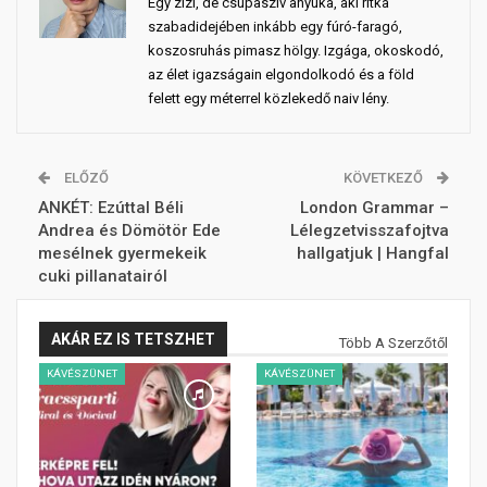
Egy zizi, de csupaszív anyuka, aki ritka
szabadidejében inkább egy fúró-faragó,
koszosruhás pimasz hölgy. Izgága, okoskodó,
az élet igazságain elgondolkodó és a föld
felett egy méterrel közlekedő naiv lény.
ELŐZŐ
KÖVETKEZŐ
ANKÉT: Ezúttal Béli
London Grammar –
Andrea és Dömötör Ede
Lélegzetvisszafojtva
mesélnek gyermekeik
hallgatjuk | Hangfal
cuki pillanatairól
AKÁR EZ IS TETSZHET
Több A Szerzőtől
KÁVÉSZÜNET
KÁVÉSZÜNET