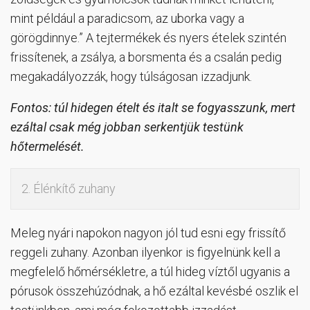
mint például a paradicsom, az uborka vagy a
görögdinnye.” A tejtermékek és nyers ételek szintén
frissítenek, a zsálya, a borsmenta és a csalán pedig
megakadályozzák, hogy túlságosan izzadjunk.
Fontos: túl hidegen ételt és italt se fogyasszunk, mert
ezáltal csak még jobban serkentjük testünk
hőtermelését.
2. Élénkítő zuhany
Meleg nyári napokon nagyon jól tud esni egy frissítő
reggeli zuhany. Azonban ilyenkor is figyelnünk kell a
megfelelő hőmérsékletre, a túl hideg víztől ugyanis a
pórusok összehúzódnak, a hő ezáltal kevésbé oszlik el