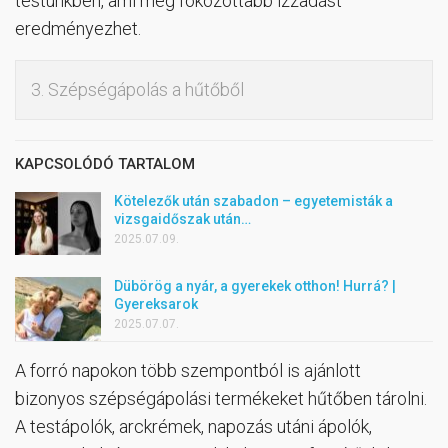
testünkben, ami még fokozottabb izzadást
eredményezhet.
3. Szépségápolás a hűtőből
KAPCSOLÓDÓ TARTALOM
Kötelezők után szabadon – egyetemisták a
vizsgaidőszak után…
2025.07.09.
Dübörög a nyár, a gyerekek otthon! Hurrá? |
Gyereksarok
2025.07.07.
A forró napokon több szempontból is ajánlott
bizonyos szépségápolási termékeket hűtőben tárolni.
A testápolók, arckrémek, napozás utáni ápolók,