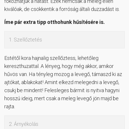
fokozhatjuk a hatást. Ezek nemcsak a meleg ellen
kiválóak, de csökkentik a forróság általi duzzadást is.
Íme pár extra tipp otthohunk hűsítésére is.
1. Szellőztetés
Estétől kora hajnalig szellőztess, lehetőleg
kereszthuzattal. A lényeg, hogy még akkor, amikor
hűvös van. Ha tényleg mozog a levegő, támaszd ki az
ajtókat, ablakokat! Amint elkezd melegedni a levegő,
csukj be mindent! Felesleges bármit is nyitva hagyni
hosszú ideig, mert csak a meleg levegő jön majd be
rajta.
2. Árnyékolás