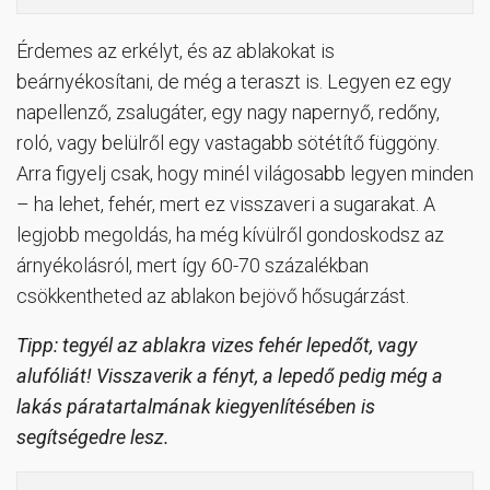
Érdemes az erkélyt, és az ablakokat is
beárnyékosítani, de még a teraszt is. Legyen ez egy
napellenző, zsalugáter, egy nagy napernyő, redőny,
roló, vagy belülről egy vastagabb sötétítő függöny.
Arra figyelj csak, hogy minél világosabb legyen minden
– ha lehet, fehér, mert ez visszaveri a sugarakat. A
legjobb megoldás, ha még kívülről gondoskodsz az
árnyékolásról, mert így 60-70 százalékban
csökkentheted az ablakon bejövő hősugárzást.
Tipp: tegyél az ablakra vizes fehér lepedőt, vagy
alufóliát! Visszaverik a fényt, a lepedő pedig még a
lakás páratartalmának kiegyenlítésében is
segítségedre lesz.