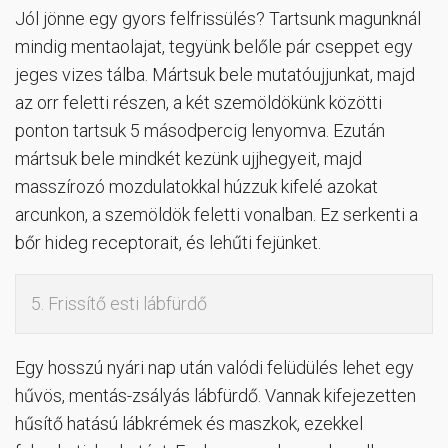
Jól jönne egy gyors felfrissülés? Tartsunk magunknál
mindig mentaolajat, tegyünk belőle pár cseppet egy
jeges vizes tálba. Mártsuk bele mutatóujjunkat, majd
az orr feletti részen, a két szemöldökünk közötti
ponton tartsuk 5 másodpercig lenyomva. Ezután
mártsuk bele mindkét kezünk ujjhegyeit, majd
masszírozó mozdulatokkal húzzuk kifelé azokat
arcunkon, a szemöldök feletti vonalban. Ez serkenti a
bőr hideg receptorait, és lehűti fejünket.
5. Frissítő esti lábfürdő
Egy hosszú nyári nap után valódi felüdülés lehet egy
hűvös, mentás-zsályás lábfürdő. Vannak kifejezetten
hűsítő hatású lábkrémek és maszkok, ezekkel