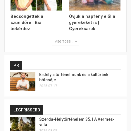
Becsöngettek a
Óvjuk a napfény elől a
szünidőre | Bia
gyerekeket is |
bekérdez
Gyereksarok
MÉG TÖBB...
PR
Erdély a történelmünk és a kultúránk
bölcsője
2025.07.17.
LEGFRISSEBB
Szerda-Helytörténelem 35. | A Vermes-
villa
2026.08.05.