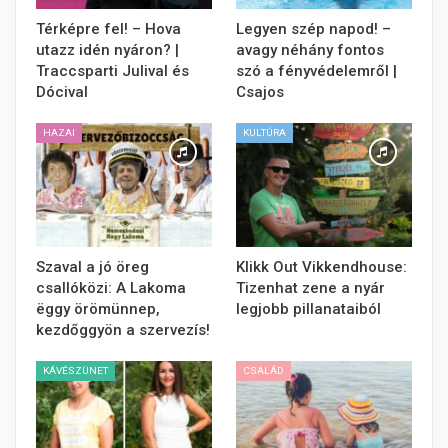
Térképre fel! – Hova
Legyen szép napod! –
utazz idén nyáron? |
avagy néhány fontos
Traccsparti Julival és
szó a fényvédelemről |
Dócival
Csajos
HAZAI
KULTÚRA
Szaval a jó öreg
Klikk Out Vikkendhouse:
csallóközi: A Lakoma
Tizenhat zene a nyár
ëggy örömünnep,
legjobb pillanataiból
kezdőggyön a szervezís!
KÁVÉSZÜNET
CSALÁD