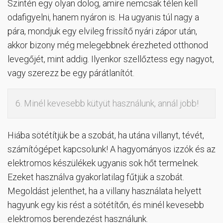
Szintén egy olyan dolog, amire nemcsak télen kell
odafigyelni, hanem nyáron is. Ha ugyanis túl nagy a
pára, mondjuk egy elvileg frissítő nyári zápor után,
akkor bizony még melegebbnek érezheted otthonod
levegőjét, mint addig. Ilyenkor szellőztess egy nagyot,
vagy szerezz be egy párátlanítót.
6. Minél kevesebb kütyüt használunk, annál jobb!
Hiába sötétítjük be a szobát, ha utána villanyt, tévét,
számítógépet kapcsolunk! A hagyományos izzók és az
elektromos készülékek ugyanis sok hőt termelnek.
Ezeket használva gyakorlatilag fűtjük a szobát.
Megoldást jelenthet, ha a villany használata helyett
hagyunk egy kis rést a sötétítőn, és minél kevesebb
elektromos berendezést használunk.