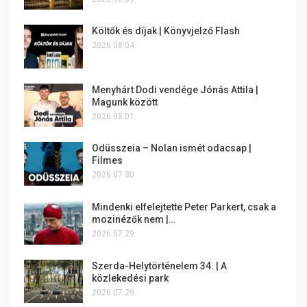
Költők és díjak | Könyvjelző Flash
2026.08.04.
Menyhárt Dodi vendége Jónás Attila |
Magunk között
2026.08.01.
Odüsszeia – Nolan ismét odacsap |
Filmes
2026.07.30.
Mindenki elfelejtette Peter Parkert, csak a
mozinézők nem |…
2026.07.29.
Szerda-Helytörténelem 34. | A
közlekedési park
2026.07.29.