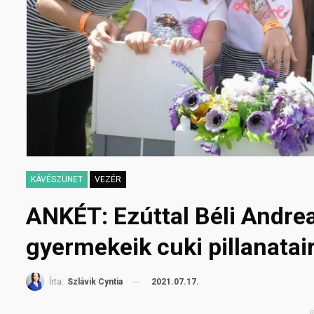
KÁVÉSZÜNET
VEZÉR
ANKÉT: Ezúttal Béli Andre
gyermekeik cuki pillanatair
2021.07.17.
Írta:
Szlávik Cyntia
R