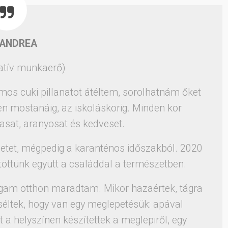
 ANDREA
atív munkaerő)
mos cuki pillanatot átéltem, sorolhatnám őket
zen mostanáig, az iskoláskorig. Minden kor
asat, aranyosat és kedveset.
netet, mégpedig a karanténos időszakból. 2020
töttünk együtt a családdal a természetben.
agam otthon maradtam. Mikor hazaértek, tágra
éltek, hogy van egy meglepetésük: apával
t a helyszínen készítettek a meglepiről, egy