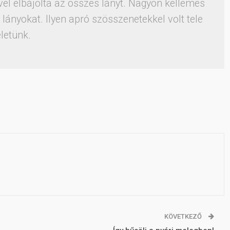
vel elbájolta az összes lányt. Nagyon kellemes
 lányokat. Ilyen apró szösszenetekkel volt tele
letünk.
KÖVETKEZŐ