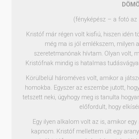
DÖMÖ
(fényképész – a fotó az
Kristóf már régen volt kisfiú, hiszen idén 
még ma is jól emlékszem, milyen a
szeretetmanónak hívtam. Olyan volt, min
Kristófnak mindig is hatalmas tudásvágya 
Körülbelül hároméves volt, amikor a játs
homokba. Egyszer az eszembe jutott, hogy 
tetszett neki, úgyhogy meg is tanulta hogyan
előfordult, hogy elkís
Egy ilyen alkalom volt az is, amikor egy
kapnom. Kristóf mellettem ült egy arany