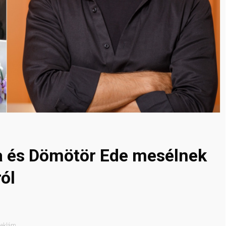
a és Dömötör Ede mesélnek
ól
eklám