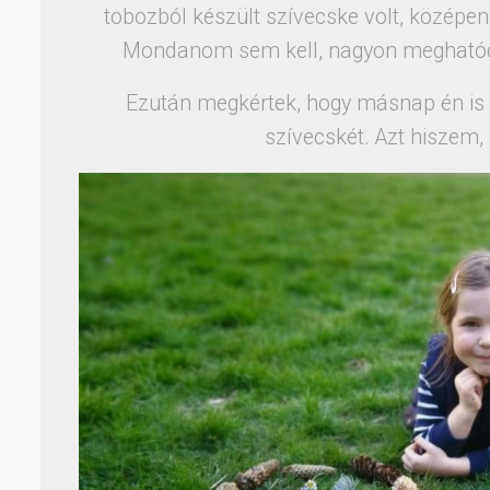
tobozból készült szívecske volt, középen
Mondanom sem kell, nagyon meghatód
Ezután megkértek, hogy másnap én is t
szívecskét. Azt hiszem,