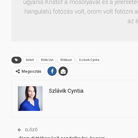
ugyanis Kristóf a mosolyával és a jelenlété
hangulatú fotózás volt, öröm volt fotózni a
az é
Ankét
Klikk Out
Klikkout
Szlávik Cyntia
Megosztás
Szlávik Cyntia
ELŐZŐ