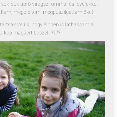
 sok-sok apró virágszirommal és levelekkel.
tam, megöleltem, megpuszilgattam őket.
artsak velük, hogy élőben is láthassam a
 a kép magáért beszél. ????