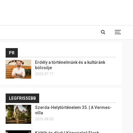
PR
Erdély a történelmünk és a kultúránk
bölcsője
2025.07.17.
LEGFRISSEBB
Szerda-Helytörténelem 35. | A Vermes-
villa
2026.08.05.
Költők és díjak | Könyvjelző Flash