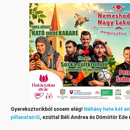
Gyereksztorikból sosem elég!
Néhány hete két a
pillanatairól
, ezúttal Béli Andrea és Dömötör Ede 