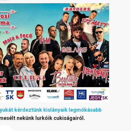
nyukát kérdeztünk kislányaik legmókásabb
mesélt nekünk lurkóik cukiságairól.