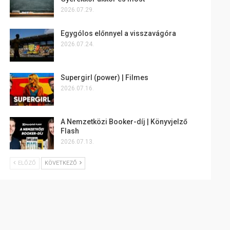
2026.07.29.
Egygólos előnnyel a visszavágóra
2026.07.24.
Supergirl (power) | Filmes
2026.07.16.
A Nemzetközi Booker-díj | Könyvjelző
Flash
2026.07.13.
ELŐZŐ
KÖVETKEZŐ