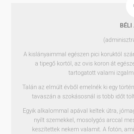
BÉLI
(adminisztr
A kislányaimmal egészen pici koruktól szá
a tipegő kortól, az ovis koron át egés
tartogatott valami izgalm
Talán az elmúlt évből emelnék ki egy törté
tavaszán a szokásosnál is több időt töl
Egyik alkalommal apával keltek útra, jóm
nyílt szemekkel, mosolygós arccal mes
keszítettek nekem valamit. A fotón, ami