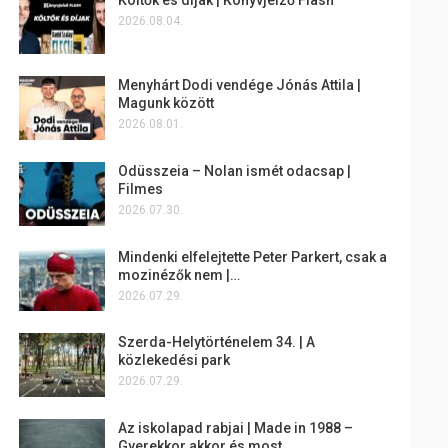
2026.08.04.
Menyhárt Dodi vendége Jónás Attila |
Magunk között
2026.08.01.
Odüsszeia – Nolan ismét odacsap |
Filmes
2026.07.30.
Mindenki elfelejtette Peter Parkert, csak a
mozinézők nem |…
2026.07.29.
Szerda-Helytörténelem 34. | A
közlekedési park
2026.07.29.
Az iskolapad rabjai | Made in 1988 –
Gyerekkor akkor és most