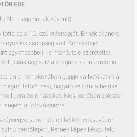
TÖR EDE
 Új Nő magazinnak készült)
töltötte be a 16. születésnapját. Ennek ellenére
ranyos kis csöppség volt. Annakidején
t egy mesebeli kis manó, tele szeretettel.
volt, csak úgy szívta magába az információt.
zótéren a homokozóban guggolva betűket írt a
megmutatom neki, hogyan kell írni a betűket,
 kell „lerajzolni” azokat. Kicsi korában sokszor
ért engem a fotózásaimra.
 szépségverseny indulóit kellett lencsevégre
 színű derítőlapon. Remek képek készültek,