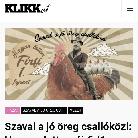
HAZAI
SZAVAL A JÓ ÖREG CSALLÓKÖZI
VEZÉR
Szaval a jó öreg csallóközi: