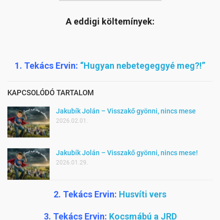
A eddigi költemínyek:
1. Tekács Ervin:
“Hugyan nebetegeggyé meg?!”
KAPCSOLÓDÓ TARTALOM
Jakubík Jolán – Visszakő gyönni, nincs mese
2026.02.01.
Jakubík Jolán – Visszakő gyönni, nincs mese!
2026.01.29.
2. Tekács Ervin:
Husvíti vers
3. Tekács Ervin:
Kocsmábú a JRD