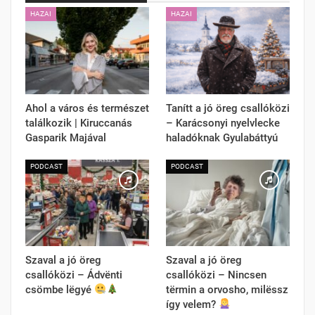
HAZAI
HAZAI
Ahol a város és természet
Tanítt a jó öreg csallóközi
találkozik | Kiruccanás
– Karácsonyi nyelvlecke
Gasparik Majával
haladóknak Gyulabáttyú
PODCAST
PODCAST
Szaval a jó öreg
Szaval a jó öreg
csallóközi – Ádvënti
csallóközi – Nincsen
csömbe lëgyé
tërmin a orvosho, milëssz
így velem?