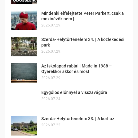
Mindenki elfelejtette Peter Parkert, csak a
mozinézők nem |…
2026.07.29.
Szerda-Helytörténelem 34. | A közlekedési
park
2026.07.29.
Az iskolapad rabjai | Made in 1988 –
Gyerekkor akkor és most
2026.07.29.
Egygólos előnnyel a visszavágóra
2026.07.24.
Szerda-Helytörténelem 33. | A kórház
2026.07.22.