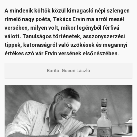
A mindenik költők közül kimagasló népi szlengen
rímelő nagy poéta, Tekács Ervin ma arról mesél
versében, milyen volt, mikor legényből férfivá
válott. Tanulságos történetek, asszonyszerzési
tippek, katonaságról való szökések és megannyi
értékes szó vár Ervin versének első részében.
Borító: Gocoň László