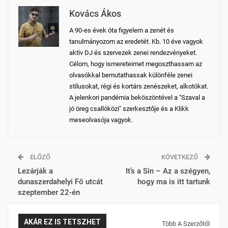
Kovács Ákos
A 90-es évek óta figyelem a zenét és
tanulmányozom az eredetét. Kb. 10 éve vagyok
aktív DJ és szervezek zenei rendezvényeket.
Célom, hogy ismereteimet megoszthassam az
olvasókkal bemutathassak különféle zenei
stílusokat, régi és kortárs zenészeket, alkotókat.
A jelenkori pandémia beköszöntével a "Szaval a
jó öreg csallóközi" szerkesztője és a Klikk
meseolvasója vagyok.
ELŐZŐ
KÖVETKEZŐ
Lezárják a
It’s a Sin – Az a szégyen,
dunaszerdahelyi Fő utcát
hogy ma is itt tartunk
szeptember 22-én
AKÁR EZ IS TETSZHET
Több A Szerzőtől