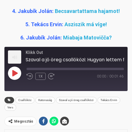
4. Jakubík Jolán:
Becsavartattama hajamot!
5. Tekács Ervin:
Asziszik má víge!
6. Jakubík Jolán:
Miabaja Matovičča?
Klikk Out
Szaval a jó öreg csallóközi: Hugyan lettem fírfi (1. rész)
PLAY
1X
00:00
/
00:01:46
REWIND
FAST
EPISODE
10
FORWARD
SECONDS
30
Csallóköz
Katonaság
Szaval a jó öreg csallóközi
Tekács Ervin
SECONDS
Vers
Megosztás