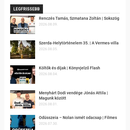
LEGFRISSEBB
Renczés Tamás, Szmatana Zoltán | Sokszög
2026.08.09.
Szerda-Helytörténelem 35. | A Vermes-villa
2026.08.05.
Költők és díjak | Könyvjelző Flash
2026.08.04.
Menyhárt Dodi vendége Jónás Attila |
Magunk között
2026.08.01.
Odüsszeia – Nolan ismét odacsap | Filmes
2026.07.30.