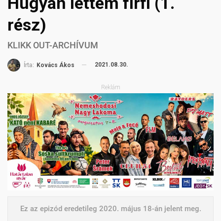
Hugyan lettem fírfi (1.
rész)
KLIKK OUT-ARCHÍVUM
2021.08.30.
Írta:
Kovács Ákos
Reklám
Ez az epizód eredetileg 2020. május 18-án jelent meg.