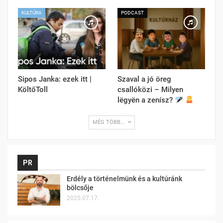
KULTÚRA
PODCAST
Sipos Janka: ezek itt |
Szaval a jó öreg
KöltőToll
csallóközi – Milyen
lëgyën a zenísz?
MÉG TÖBB...
PR
Erdély a történelmünk és a kultúránk
bölcsője
2025.07.17.