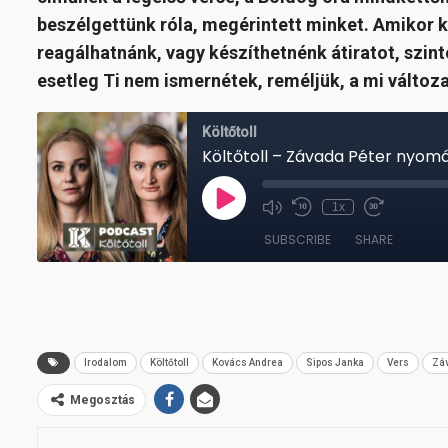
beszélgettünk róla, megérintett minket. Amikor ki
reagálhatnánk, vagy készíthetnénk átiratot, szin
esetleg Ti nem ismernétek, reméljük, a mi változ
Irodalom
Költőtoll
Kovács Andrea
Sipos Janka
Vers
Záv
Megosztás