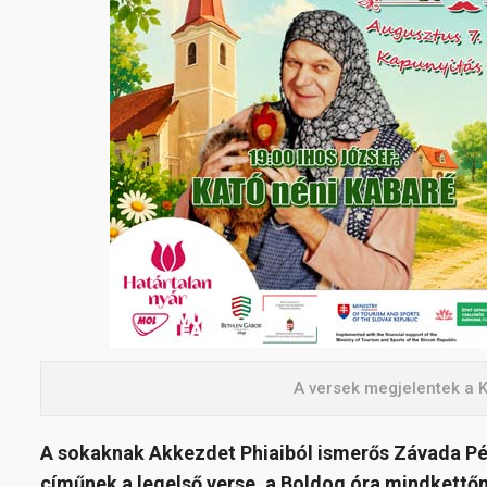
A versek megjelentek a 
A sokaknak Akkezdet Phiaiból ismerős Závada Pé
címűnek a legelső verse, a Boldog óra mindkettő