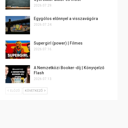
2026.07.29.
Egygólos előnnyel a visszavágóra
2026.07.24.
Supergirl (power) | Filmes
2026.07.16.
A Nemzetközi Booker-díj | Könyvjelző
Flash
2026.07.13.
ELŐZŐ
KÖVETKEZŐ