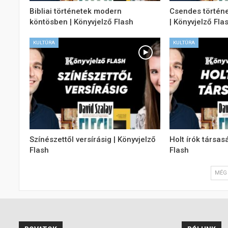
Bibliai történetek modern
Csendes történe
köntösben | Könyvjelző Flash
| Könyvjelző Fla
KULTÚRA
KULTÚRA
Színészettől versírásig | Könyvjelző
Holt írók társas
Flash
Flash
MÉG 