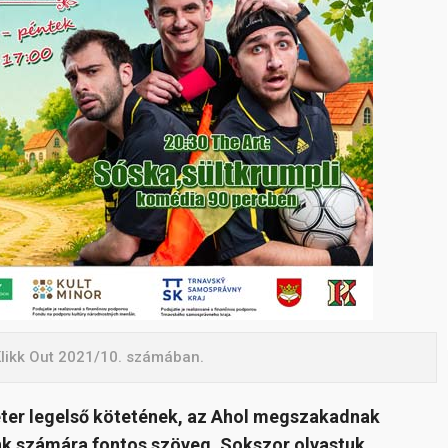
Klikk Out 2021/10. számában.
ter legelső kötetének, az Ahol megszakadnak
nk számára fontos szöveg. Sokszor olvastuk,