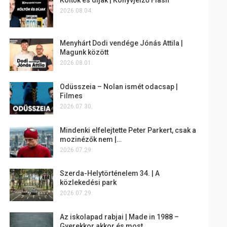
2026.08.04.
Menyhárt Dodi vendége Jónás Attila |
Magunk között
2026.08.01.
Odüsszeia – Nolan ismét odacsap |
Filmes
2026.07.30.
Mindenki elfelejtette Peter Parkert, csak a
mozinézők nem |…
2026.07.29.
Szerda-Helytörténelem 34. | A
közlekedési park
2026.07.29.
Az iskolapad rabjai | Made in 1988 –
Gyerekkor akkor és most