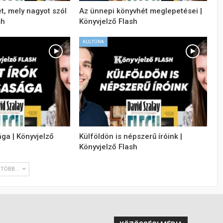
t, mely nagyot szól
Az ünnepi könyvhét meglepetései |
sh
Könyvjelző Flash
KULTÚRA
ága | Könyvjelző
Külföldön is népszerű íróink |
Könyvjelző Flash
TÖBB...