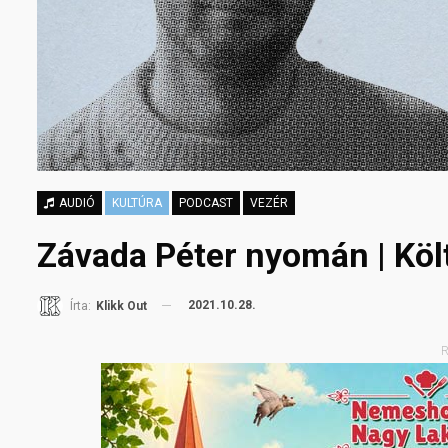
AUDIÓ
KULTÚRA
PODCAST
VEZÉR
Závada Péter nyomán | Költ
2021.10.28.
Írta:
Klikk Out
R