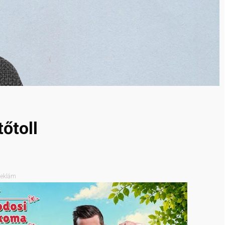
őtoll
eklám