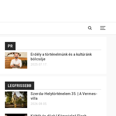
PR
Erdély a történelmünk és a kultúránk
bölcsője
2025.07.17.
LEGFRISSEBB
Szerda-Helytörténelem 35. | A Vermes-
villa
2026.08.05.
Költők és díjak | Könyvjelző Flash