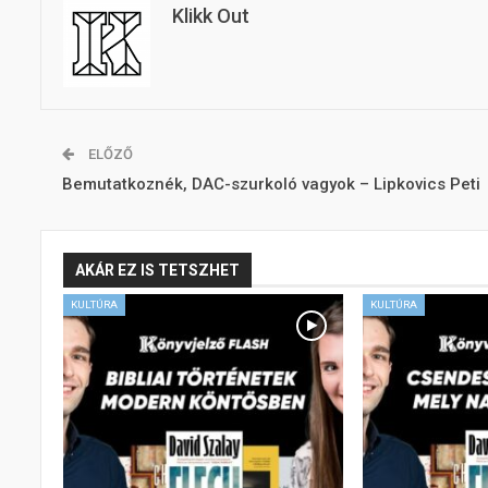
Klikk Out
ELŐZŐ
Bemutatkoznék, DAC-szurkoló vagyok – Lipkovics Peti
AKÁR EZ IS TETSZHET
KULTÚRA
KULTÚRA