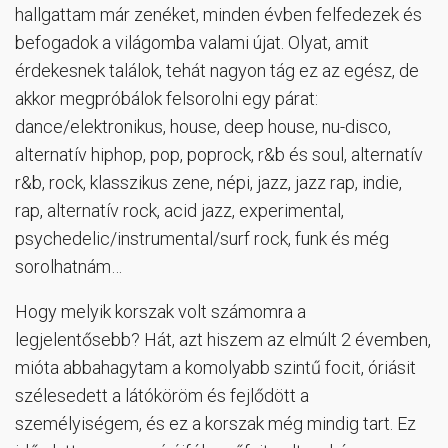
hallgattam már zenéket, minden évben felfedezek és
befogadok a világomba valami újat. Olyat, amit
érdekesnek találok, tehát nagyon tág ez az egész, de
akkor megpróbálok felsorolni egy párat:
dance/elektronikus, house, deep house, nu-disco,
alternatív hiphop, pop, poprock, r&b és soul, alternatív
r&b, rock, klasszikus zene, népi, jazz, jazz rap, indie,
rap, alternatív rock, acid jazz, experimental,
psychedelic/instrumental/surf rock, funk és még
sorolhatnám…
Hogy melyik korszak volt számomra a
legjelentősebb? Hát, azt hiszem az elmúlt 2 évemben,
mióta abbahagytam a komolyabb szintű focit, óriásit
szélesedett a látóköröm és fejlődött a
személyiségem, és ez a korszak még mindig tart. Ez