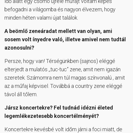
idő alatt egy csomó újféle műfajt voltam képes
befogadni a világomba és nagyon élvezem, hogy
minden héten valami újat találok.
A beömlő zeneáradat mellett van olyan, ami
sosem volt ínyedre való, illetve amivel nem tudtál
azonosulni?
Persze, hogy van! Térségünkben (sajnos) eléggé
elterjedt a mulatós ,,tuc-tuc” zene, amit nem igazán
szeretek. Számomra nem túl magas színvonalú , amit
az a műfaj képvisel. Továbbá a country zene eléggé
távol áll tőlem.
Jársz koncertekre? Fel tudnád idézni életed
legemlékezetesebb koncertélményét?
Koncertekre kevésbé volt időm járni a foci miatt, de