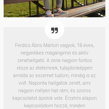
Ferdics Ábris Márton vagyok, 18 éves,
negyedikes magángimis és aktív
zenehallgató.
A zene nagyon fontos
része az életemnek, tulajdonképpen
amióta az eszemet tudom, mindig is az
volt. Naponta hallgatok zenét, ami
nagyon mélyen hat rám, és szoros
kapcsolatot ápolok vele. Érzelmi alapon
kapcsolódom hozzá, minden