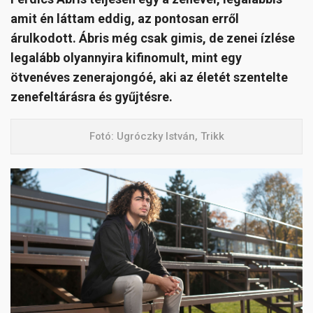
amit én láttam eddig, az pontosan erről
árulkodott. Ábris még csak gimis, de zenei ízlése
legalább olyannyira kifinomult, mint egy
ötvenéves zenerajongóé, aki az életét szentelte
zenefeltárásra és gyűjtésre.
Fotó: Ugróczky István, Trikk