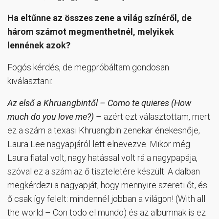
Ha eltűnne az összes zene a világ színéről, de
három számot megmenthetnél, melyikek
lennének azok?
Fogós kérdés, de megpróbáltam gondosan
kiválasztani:
Az első a Khruangbintől – Como te quieres (How
much do you love me?)
– azért ezt választottam, mert
ez a szám a texasi Khruangbin zenekar énekesnője,
Laura Lee nagyapjáról lett elnevezve. Mikor még
Laura fiatal volt, nagy hatással volt rá a nagypapája,
szóval ez a szám az ő tiszteletére készült. A dalban
megkérdezi a nagyapját, hogy mennyire szereti őt, és
ő csak így felelt: mindennél jobban a világon! (With all
the world – Con todo el mundo) és az albumnak is ez