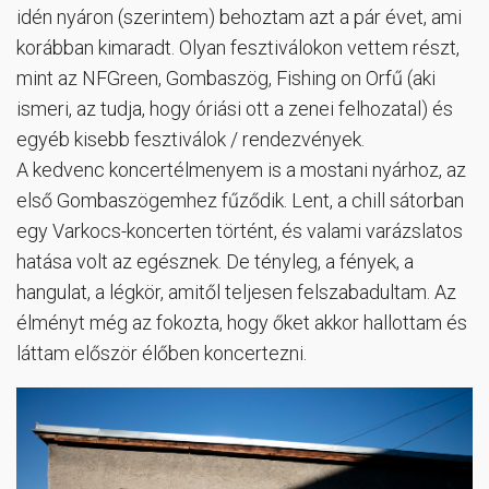
idén nyáron (szerintem) behoztam azt a pár évet, ami
korábban kimaradt. Olyan fesztiválokon vettem részt,
mint az NFGreen, Gombaszög, Fishing on Orfű (aki
ismeri, az tudja, hogy óriási ott a zenei felhozatal) és
egyéb kisebb fesztiválok / rendezvények.
A kedvenc koncertélmenyem is a mostani nyárhoz, az
első Gombaszögemhez fűződik. Lent, a chill sátorban
egy Varkocs-koncerten történt, és valami varázslatos
hatása volt az egésznek. De tényleg, a fények, a
hangulat, a légkör, amitől teljesen felszabadultam. Az
élményt még az fokozta, hogy őket akkor hallottam és
láttam először élőben koncertezni.