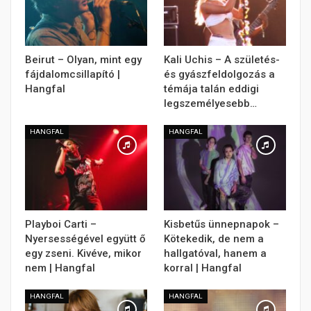
Beirut – Olyan, mint egy
Kali Uchis – A születés-
fájdalomcsillapító |
és gyászfeldolgozás a
Hangfal
témája talán eddigi
legszemélyesebb…
HANGFAL
HANGFAL
Playboi Carti –
Kisbetűs ünnepnapok –
Nyersességével együtt ő
Kötekedik, de nem a
egy zseni. Kivéve, mikor
hallgatóval, hanem a
nem | Hangfal
korral | Hangfal
HANGFAL
HANGFAL