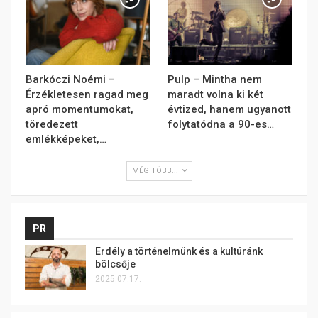
Barkóczi Noémi –
Pulp – Mintha nem
Érzékletesen ragad meg
maradt volna ki két
apró momentumokat,
évtized, hanem ugyanott
töredezett
folytatódna a 90-es…
emlékképeket,…
MÉG TÖBB...
PR
Erdély a történelmünk és a kultúránk
bölcsője
2025.07.17.