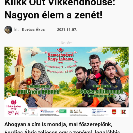
Klikk Out Vikkendhouse:
Nagyon élem a zenét!
2021.11.07.
Írta:
Kovács Ákos
Reklám
Ahogyan a cím is mondja, mai főszereplőnk,
Ferdics Ábris teljesen egy a zenével, legalábbis