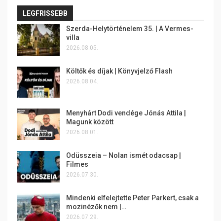
LEGFRISSEBB
Szerda-Helytörténelem 35. | A Vermes-
villa
2026.08.05.
Költők és díjak | Könyvjelző Flash
2026.08.04.
Menyhárt Dodi vendége Jónás Attila |
Magunk között
2026.08.01.
Odüsszeia – Nolan ismét odacsap |
Filmes
2026.07.30.
Mindenki elfelejtette Peter Parkert, csak a
mozinézők nem |…
2026.07.29.