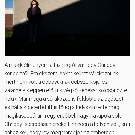
A másik élményem a Fishingről van, egy Ohnody-
koncertről. Emlékszem, sokat kellett várakoznunk,
mert nem volt a dobosuknak dobszerkója, és
valamelyik éppen előttük végző zenekar kölcsönözte
nekik. Már maga a várakozás is feldobta az egészet,
és hát a koncertet itt is főleg a helyszín tette még
mágikusabbá, ami egy erdőbeli hagymakupola volt.
Ohnody is csodásan énekelt, minden a helyén volt, ami
ahhoz kell, hogy így megmaradjon az emberben.