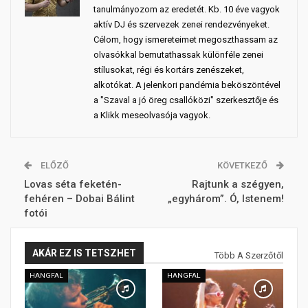
tanulmányozom az eredetét. Kb. 10 éve vagyok
aktív DJ és szervezek zenei rendezvényeket.
Célom, hogy ismereteimet megoszthassam az
olvasókkal bemutathassak különféle zenei
stílusokat, régi és kortárs zenészeket,
alkotókat. A jelenkori pandémia beköszöntével
a "Szaval a jó öreg csallóközi" szerkesztője és
a Klikk meseolvasója vagyok.
ELŐZŐ
KÖVETKEZŐ
Lovas séta feketén-
Rajtunk a szégyen,
fehéren – Dobai Bálint
„egyhárom”. Ó, Istenem!
fotói
AKÁR EZ IS TETSZHET
Több A Szerzőtől
HANGFAL
HANGFAL