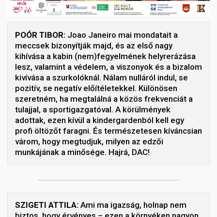
POÓR TIBOR:
Joao Janeiro mai mondatait a
meccsek bizonyítják majd, és az első nagy
kihívása a kabin (nem)fegyelmének helyrerázása
lesz, valamint a védelem, a viszonyok és a bizalom
kivívása a szurkolóknál. Nálam nulláról indul, se
pozitív, se negatív előítéletekkel. Különösen
szeretném, ha megtalálná a közös frekvenciát a
tulajjal, a sportigazgatóval. A körülmények
adottak, ezen kívül a kindergardenból kell egy
profi öltözőt faragni. És természetesen kíváncsian
várom, hogy megtudjuk, milyen az edzői
munkájának a minősége. Hajrá, DAC!
SZIGETI ATTILA:
Ami ma igazság, holnap nem
biztos, hogy érvényes – ezen a környéken nagyon