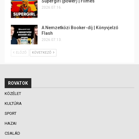
Supergirl (power) | Filmes
2026.07.16.
A Nemzetközi Booker-díj | Könyvjelző
Flash
2026.07.13.
ELŐZŐ
KÖVETKEZŐ
ROVATOK
KÖZÉLET
KULTÚRA
SPORT
HAZAI
CSALÁD