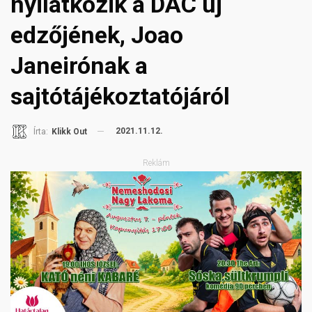
nyilatkozik a DAC új
edzőjének, Joao
Janeirónak a
sajtótájékoztatójáról
2021.11.12.
Írta:
Klikk Out
Reklám