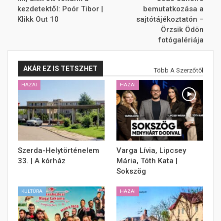
kezdetektől: Poór Tibor |
bemutatkozása a
Klikk Out 10
sajtótájékoztatón –
Örzsik Ödön
fotógalériája
AKÁR EZ IS TETSZHET
Több A Szerzőtől
HAZAI
HAZAI
Szerda-Helytörténelem
Varga Lívia, Lipcsey
33. | A kórház
Mária, Tóth Kata |
Sokszög
KULTÚRA
HAZAI