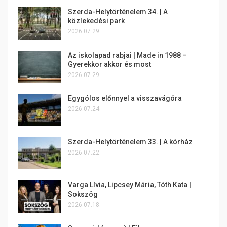
Szerda-Helytörténelem 34. | A
közlekedési park
2026.07.29.
Az iskolapad rabjai | Made in 1988 –
Gyerekkor akkor és most
2026.07.29.
Egygólos előnnyel a visszavágóra
2026.07.24.
Szerda-Helytörténelem 33. | A kórház
2026.07.22.
Varga Lívia, Lipcsey Mária, Tóth Kata |
Sokszög
2026.07.18.