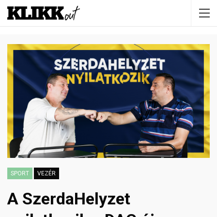
SPORT
VEZÉR
A SzerdaHelyzet