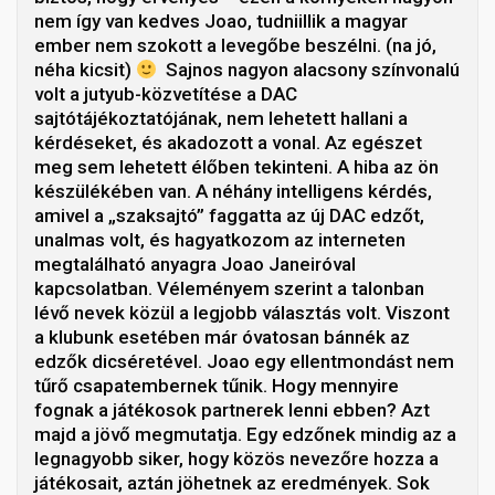
nem így van kedves Joao, tudniillik a magyar
ember nem szokott a levegőbe beszélni. (na jó,
néha kicsit)
Sajnos nagyon alacsony színvonalú
volt a jutyub-közvetítése a DAC
sajtótájékoztatójának, nem lehetett hallani a
kérdéseket, és akadozott a vonal. Az egészet
meg sem lehetett élőben tekinteni. A hiba az ön
készülékében van. A néhány intelligens kérdés,
amivel a „szaksajtó” faggatta az új DAC edzőt,
unalmas volt, és hagyatkozom az interneten
megtalálható anyagra Joao Janeiróval
kapcsolatban. Véleményem szerint a talonban
lévő nevek közül a legjobb választás volt. Viszont
a klubunk esetében már óvatosan bánnék az
edzők dicséretével. Joao egy ellentmondást nem
tűrő csapatembernek tűnik. Hogy mennyire
fognak a játékosok partnerek lenni ebben? Azt
majd a jövő megmutatja. Egy edzőnek mindig az a
legnagyobb siker, hogy közös nevezőre hozza a
játékosait, aztán jöhetnek az eredmények. Sok