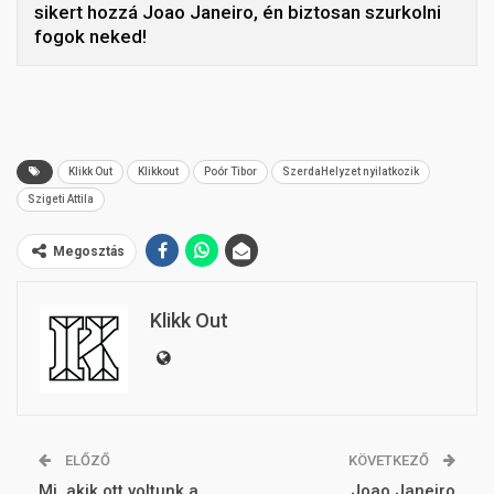
sikert hozzá Joao Janeiro, én biztosan szurkolni
fogok neked!
Klikk Out
Klikkout
Poór Tibor
SzerdaHelyzet nyilatkozik
Szigeti Attila
Megosztás
Klikk Out
ELŐZŐ
KÖVETKEZŐ
Mi, akik ott voltunk a
Joao Janeiro