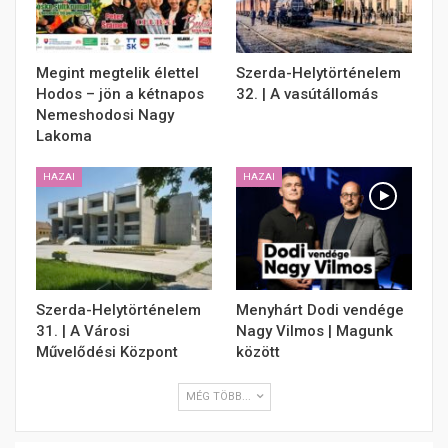
Megint megtelik élettel
Szerda-Helytörténelem
Hodos – jön a kétnapos
32. | A vasútállomás
Nemeshodosi Nagy
Lakoma
HAZAI
HAZAI
Szerda-Helytörténelem
Menyhárt Dodi vendége
31. | A Városi
Nagy Vilmos | Magunk
Művelődési Központ
között
MÉG TÖBB...