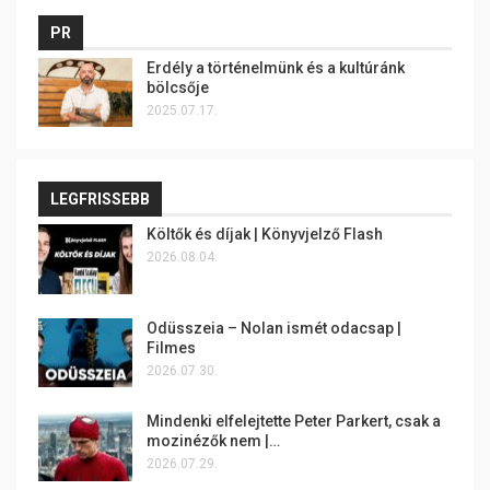
PR
Erdély a történelmünk és a kultúránk
bölcsője
2025.07.17.
LEGFRISSEBB
Költők és díjak | Könyvjelző Flash
2026.08.04.
Odüsszeia – Nolan ismét odacsap |
Filmes
2026.07.30.
Mindenki elfelejtette Peter Parkert, csak a
mozinézők nem |…
2026.07.29.