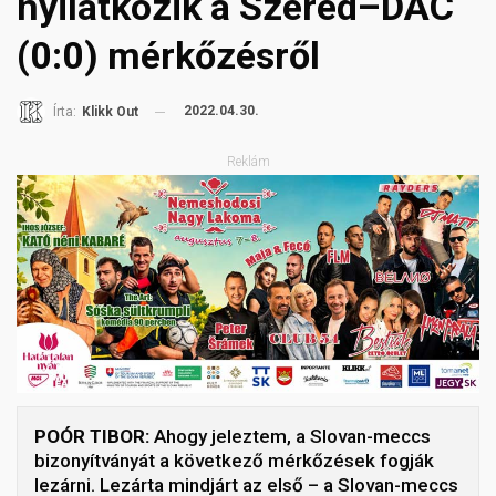
nyilatkozik a Szered–DAC
(0:0) mérkőzésről
2022.04.30.
Írta:
Klikk Out
Reklám
POÓR TIBOR:
Ahogy jeleztem, a Slovan-meccs
bizonyítványát a következő mérkőzések fogják
lezárni. Lezárta mindjárt az első – a Slovan-meccs