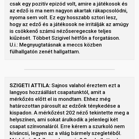
csak egy pozitív epizód volt, amire a játékosok és
az edző is ma nem nagyon akartak rákapcsolódni,
nyoma sem volt. Ez egy hosszabb sztori lesz,
hogy az edző és a játékosok ne irritálják az amúgy
is csökkenő számú nézőseregecske teljes
kiűzését. Többet Szigivel hétfőn a forgatáson.
U.i.: Megnyugtatásnak a meccs közben
fülhallgatón zenét hallgattam.
SZIGETI ATTILA:
Sajnos valahol éreztem ezt a
langyos hozzáállást csapatunktól, amit a
mérkőzés előtt el is mondtam. Ehhez még
határozottan párosult az edzőnk ténykedése a
kispadon. A mérkőzést 202 néző tekintette meg a
helyszínen, ami sokat árulkodik a jelenlegi két
csapat színvonaláról. Erre kérem a szurkoló nem
kíváncsi, legyen az a világ bármely szegletéből.