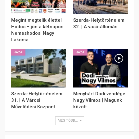
Megint megtelik élettel
Szerda-Helytörténelem
Hodos – jön a kétnapos
32. | A vasútállomás
Nemeshodosi Nagy
Lakoma
HAZAI
HAZAI
Szerda-Helytörténelem
Menyhárt Dodi vendége
31. | A Városi
Nagy Vilmos | Magunk
Művelődési Központ
között
MÉG TÖBB...