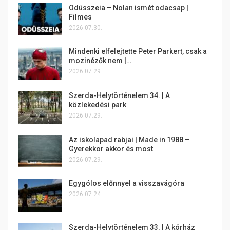
Odüsszeia – Nolan ismét odacsap |
Filmes
2026.07.30.
Mindenki elfelejtette Peter Parkert, csak a
mozinézők nem |…
2026.07.29.
Szerda-Helytörténelem 34. | A
közlekedési park
2026.07.29.
Az iskolapad rabjai | Made in 1988 –
Gyerekkor akkor és most
2026.07.29.
Egygólos előnnyel a visszavágóra
2026.07.24.
Szerda-Helytörténelem 33. | A kórház