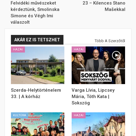
Felvidéki művészeket
23 – Kilences Stano
kérdeztünk, Smolinska
Mašekkal
Simone és Végh Imi
válaszolt
AKÁR EZ IS TETSZHET
Több A Szerzőtől
HAZAI
HAZAI
Szerda-Helytörténelem
Varga Lívia, Lipcsey
33. | A kórház
Mária, Tóth Kata |
Sokszög
KULTÚRA
HAZAI