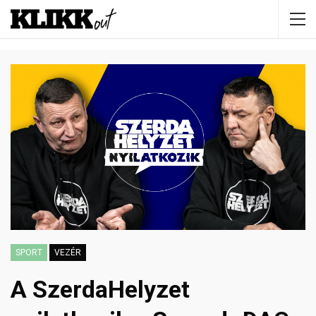
SPORT
VEZÉR
A SzerdaHelyzet