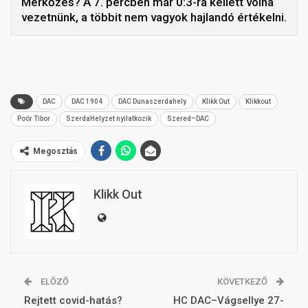
Mérkőzés? A 7. percben már 0:3-ra kellett volna
vezetnünk, a többit nem vagyok hajlandó értékelni.
DAC
DAC 1904
DAC Dunaszerdahely
Klikk Out
Klikkout
Poór Tibor
SzerdaHelyzet nyilatkozik
Szered–DAC
Megosztás
Klikk Out
ELŐZŐ
KÖVETKEZŐ
Rejtett covid-hatás?
HC DAC–Vágsellye 27-