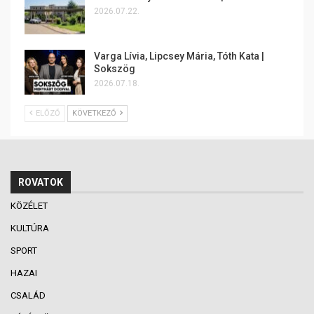
2026.07.22.
Varga Lívia, Lipcsey Mária, Tóth Kata |
Sokszög
2026.07.18.
ELŐZŐ
KÖVETKEZŐ
ROVATOK
KÖZÉLET
KULTÚRA
SPORT
HAZAI
CSALÁD