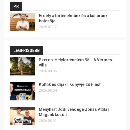
PR
Erdély a történelmünk és a kultúránk
bölcsője
2025.07.17.
LEGFRISSEBB
Szerda-Helytörténelem 35. | A Vermes-
villa
2026.08.05.
Költők és díjak | Könyvjelző Flash
2026.08.04.
Menyhárt Dodi vendége Jónás Attila |
Magunk között
2026.08.01.