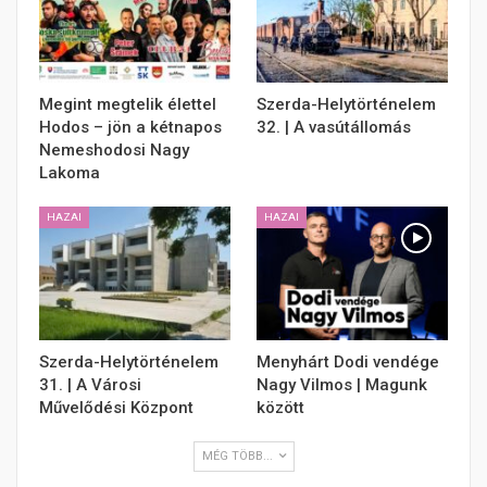
Megint megtelik élettel
Szerda-Helytörténelem
Hodos – jön a kétnapos
32. | A vasútállomás
Nemeshodosi Nagy
Lakoma
HAZAI
HAZAI
Szerda-Helytörténelem
Menyhárt Dodi vendége
31. | A Városi
Nagy Vilmos | Magunk
Művelődési Központ
között
MÉG TÖBB...