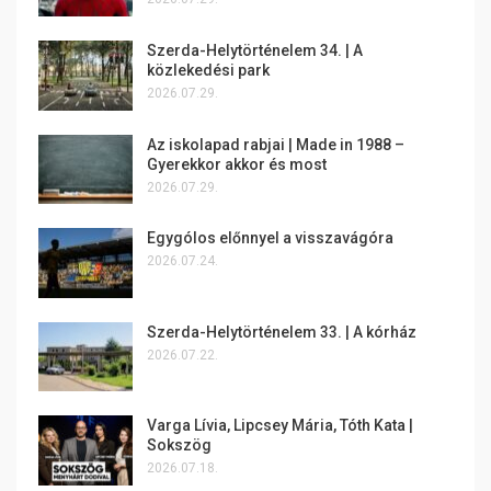
Szerda-Helytörténelem 34. | A
közlekedési park
2026.07.29.
Az iskolapad rabjai | Made in 1988 –
Gyerekkor akkor és most
2026.07.29.
Egygólos előnnyel a visszavágóra
2026.07.24.
Szerda-Helytörténelem 33. | A kórház
2026.07.22.
Varga Lívia, Lipcsey Mária, Tóth Kata |
Sokszög
2026.07.18.