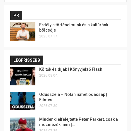
PR
Erdély a történelmünk és a kultúránk
bölcsője
2025.07.17.
LEGFRISSEBB
Költők és díjak | Könyvjelző Flash
2026.08.04.
Odüsszeia – Nolan ismét odacsap |
Filmes
2026.07.30.
Mindenki elfelejtette Peter Parkert, csak a
mozinézők nem |…
2026.07.29.