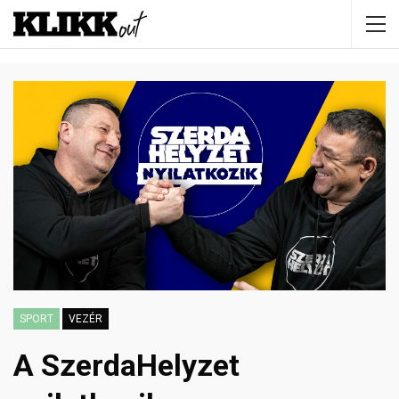
SPORT
VEZÉR
A SzerdaHelyzet