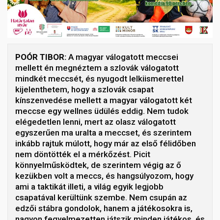
POÓR TIBOR:
A magyar válogatott meccsei
mellett én megnéztem a szlovák válogatott
mindkét meccsét, és nyugodt lelkiismerettel
kijelenthetem, hogy a szlovák csapat
kínszenvedése mellett a magyar válogatott két
meccse egy wellnes üdülés eddig. Nem tudok
elégedetlen lenni, mert az olasz válogatott
egyszerűen ma uralta a meccset, és szerintem
inkább rajtuk múlott, hogy már az első félidőben
nem döntötték el a mérkőzést. Picit
könnyelműsködtek, de szerintem végig az ő
kezükben volt a meccs, és hangsúlyozom, hogy
ami a taktikát illeti, a világ egyik legjobb
csapatával kerültünk szembe. Nem csupán az
edzői stábra gondolok, hanem a játékosokra is,
nagyon fegyelmezetten játszik minden játékos, és