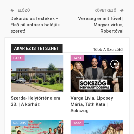
ELŐZŐ
KÖVETKEZŐ
Dekorációs festékek –
Vereség emelt fővel |
Első pillantásra beléjük
Magyar virtus,
szeret!
Robertóval
AKÁR EZ IS TETSZHET
Több A Szerzőtől
HAZAI
HAZAI
Szerda-Helytörténelem
Varga Lívia, Lipcsey
33. | A kórház
Mária, Tóth Kata |
Sokszög
KULTÚRA
HAZAI