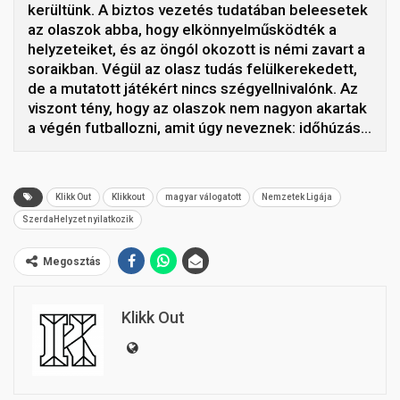
kerültünk. A biztos vezetés tudatában beleesetek
az olaszok abba, hogy elkönnyelműsködték a
helyzeteiket, és az öngól okozott is némi zavart a
soraikban. Végül az olasz tudás felülkerekedett,
de a mutatott játékért nincs szégyellnivalónk. Az
viszont tény, hogy az olaszok nem nagyon akartak
a végén futballozni, amit úgy neveznek: időhúzás…
Klikk Out
Klikkout
magyar válogatott
Nemzetek Ligája
SzerdaHelyzet nyilatkozik
Megosztás
Klikk Out