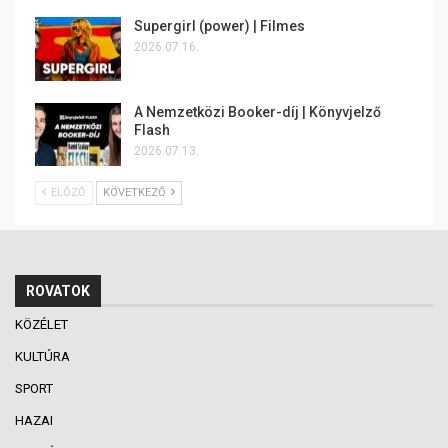
Supergirl (power) | Filmes
2026.07.16.
A Nemzetközi Booker-díj | Könyvjelző
Flash
2026.07.13.
ELŐZŐ
KÖVETKEZŐ
ROVATOK
KÖZÉLET
KULTÚRA
SPORT
HAZAI