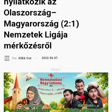
nyilatkozik az
Olaszország–
Magyarország (2:1)
Nemzetek Ligája
mérkőzésről
2022.06.07.
Írta:
Klikk Out
Reklám