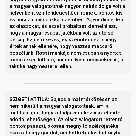
a magyar válogatottnak nagyon nehéz dolga volt a
helyenként szinte idegesítően remek, pontos kis
és hosszú passzokkal szemben. Agyondicsertem
az olaszokat, és ezzel próbáltam kiemelni azt,
hogy a magyar csapat játékban volt az utolsó
percig. Ez nem kevés, és szerintem ez is nagy
érték annak ellenére, hogy vesztes meccsről
beszélünk. Rossi munkája nem csupán a nyertes
meccseken látható, hanem ilyen meccseken is, a
taktika nagymesterei ellen.
SZIGETI ATTILA:
Sajnos a mai mérkőzésen az
nem sikerült a magyar válogatottnak, ami a
múltban igen, hogy ki tudja védekezni az ellenfél
adódó lehetőségeit. Az olasz válogatott rettentő
pontos passzai, okosan megnyitó szélsőjátéka
okozott nagy gondot, amiből kétgólos hátrányba