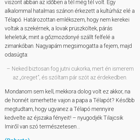
viszont abban az időben a tél még tél volt. Egy
alkalommal hatalmas szánon érkezett a kultúrház elé a
Télapó. Határozottan emlékszem, hogy nem kerekei
voltak a szekérnek, a lovak prüszköltek, párás
leheletük, mint a gőzmozdonyé szállt felfelé a
zimankóban. Nagyapám megsimogatta a fejem, majd
odasúgta:
– Neked biztosan fog jutni cukorka, mert én ismerem
az „öreget”, és szóltam pár szót az érdekedben.
Mondanom sem kell, mekkora dolog volt ez akkor, na
de honnét ismerhette vajon a papa a Télapót? Később
megtudtam, hogy ugyanez a Télapó mennyire
kedvelte az éjszaka fényeit! – nyugodjék Tilajcsik
Imiről van szó természetesen…