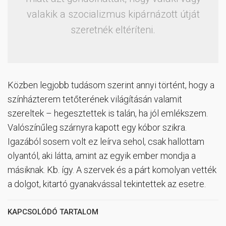
valakik a szocializmus kipárnázott útját
szeretnék eltéríteni.
Közben legjobb tudásom szerint annyi történt, hogy a
színházterem tetőterének világításán valamit
szereltek – hegesztettek is talán, ha jól emlékszem.
Valószínűleg szárnyra kapott egy kóbor szikra.
Igazából sosem volt ez leírva sehol, csak hallottam
olyantól, aki látta, amint az egyik ember mondja a
másiknak. Kb. így. A szervek és a párt komolyan vették
a dolgot, kitartó gyanakvással tekintettek az esetre.
KAPCSOLÓDÓ TARTALOM