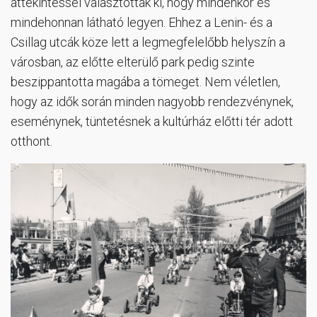
áttekintéssel választották ki, hogy mindenkor és
mindehonnan látható legyen. Ehhez a Lenin- és a
Csillag utcák köze lett a legmegfelelőbb helyszín a
városban, az előtte elterülő park pedig szinte
beszippantotta magába a tömeget. Nem véletlen,
hogy az idők során minden nagyobb rendezvénynek,
eseménynek, tüntetésnek a kultúrház előtti tér adott
otthont.