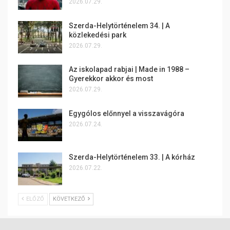
2026.07.29.
Szerda-Helytörténelem 34. | A
közlekedési park
2026.07.29.
Az iskolapad rabjai | Made in 1988 –
Gyerekkor akkor és most
2026.07.29.
Egygólos előnnyel a visszavágóra
2026.07.24.
Szerda-Helytörténelem 33. | A kórház
2026.07.22.
ELŐZŐ
KÖVETKEZŐ