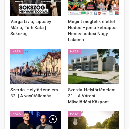
Varga Lívia, Lipcsey
Megint megtelik élettel
Mária, Tóth Kata |
Hodos – jön a kétnapos
Sokszög
Nemeshodosi Nagy
Lakoma
HAZAI
HAZAI
Szerda-Helytörténelem
Szerda-Helytörténelem
32. | A vasútállomás
31. | A Városi
Művelődési Központ
HAZAI
HAZAI