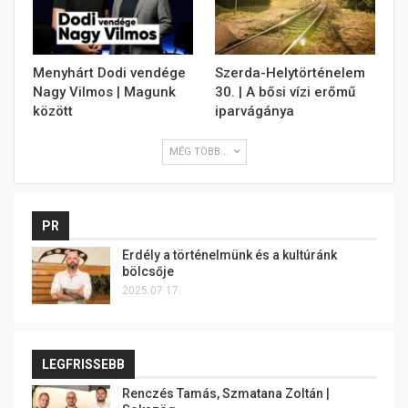
Menyhárt Dodi vendége
Szerda-Helytörténelem
Nagy Vilmos | Magunk
30. | A bősi vízi erőmű
között
iparvágánya
MÉG TÖBB...
PR
Erdély a történelmünk és a kultúránk
bölcsője
2025.07.17.
LEGFRISSEBB
Renczés Tamás, Szmatana Zoltán |