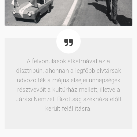
A felvonulások alkalmával az a
dísztribün, ahonnan a legfőbb elvtársak
üdvözölték a május elsejei ünnepségek
résztvevőit a kultúrház mellett, illetve a
Járási Nemzeti Bizottság székháza előtt
került felállításra.