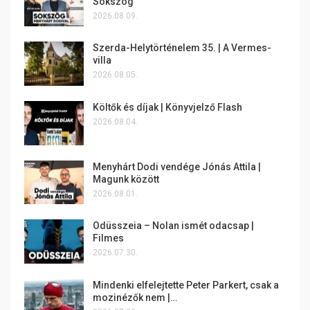
Sokszög
2026.08.09.
Szerda-Helytörténelem 35. | A Vermes-
villa
2026.08.05.
Költők és díjak | Könyvjelző Flash
2026.08.04.
Menyhárt Dodi vendége Jónás Attila |
Magunk között
2026.08.01.
Odüsszeia – Nolan ismét odacsap |
Filmes
2026.07.30.
Mindenki elfelejtette Peter Parkert, csak a
mozinézők nem |…