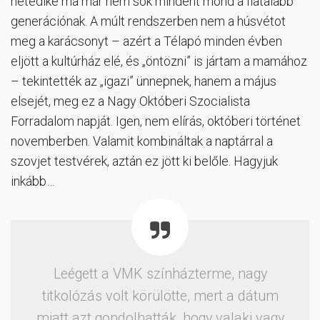
hetedike ma már nem sok mindent mond a fiatalabb
generációnak. A múlt rendszerben nem a húsvétot
meg a karácsonyt – azért a Télapó minden évben
eljött a kultúrház elé, és „öntözni” is jártam a mamához
– tekintették az „igazi” ünnepnek, hanem a május
elsejét, meg ez a Nagy Októberi Szocialista
Forradalom napját. Igen, nem elírás, októberi történet
novemberben. Valamit kombináltak a naptárral a
szovjet testvérek, aztán ez jött ki belőle. Hagyjuk
inkább…
Leégett a VMK színházterme, nagy
titkolózás volt körülötte, mert a dátum
miatt azt gondolhatták, hogy valaki vagy