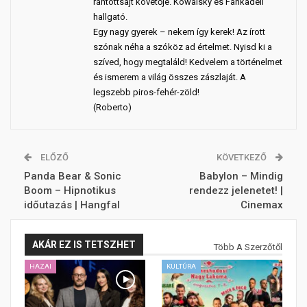
rántottsajt követője. Kowalsky és Fankadeli
hallgató.
Egy nagy gyerek – nekem így kerek! Az írott
szónak néha a szóköz ad értelmet. Nyisd ki a
szíved, hogy megtaláld! Kedvelem a történelmet
és ismerem a világ összes zászlaját. A
legszebb piros-fehér-zöld!
(Roberto)
ELŐZŐ
KÖVETKEZŐ
Panda Bear & Sonic
Babylon – Mindig
Boom – Hipnotikus
rendezz jelenetet! |
időutazás | Hangfal
Cinemax
AKÁR EZ IS TETSZHET
Több A Szerzőtől
HAZAI
KULTÚRA