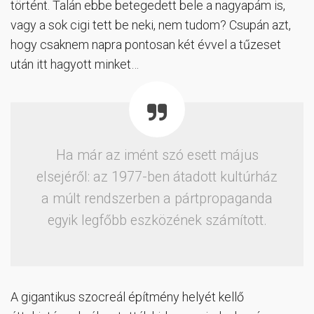
történt. Talán ebbe betegedett bele a nagyapám is,
vagy a sok cigi tett be neki, nem tudom? Csupán azt,
hogy csaknem napra pontosan két évvel a tűzeset
után itt hagyott minket…
Ha már az imént szó esett május
elsejéről: az 1977-ben átadott kultúrház
a múlt rendszerben a pártpropaganda
egyik legfőbb eszközének számított.
A gigantikus szocreál építmény helyét kellő