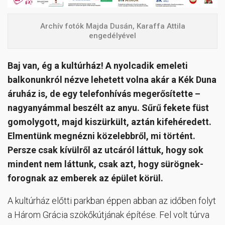
Archív fotók Majda Dusán, Karaffa Attila
engedélyével
Baj van, ég a kultúrház! A nyolcadik emeleti
balkonunkról nézve lehetett volna akár a Kék Duna
áruház is, de egy telefonhívás megerősítette –
nagyanyámmal beszélt az anyu. Sűrű fekete füst
gomolygott, majd kiszürkült, aztán kifehéredett.
Elmentünk megnézni közelebbről, mi történt.
Persze csak kívülről az utcáról láttuk, hogy sok
mindent nem láttunk, csak azt, hogy sürögnek-
forognak az emberek az épület körül.
A kultúrház előtti parkban éppen abban az időben folyt
a Három Grácia szökőkútjának építése. Fel volt túrva