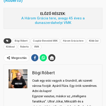
(Roberto)
ELŐZŐ RÉSZEK:
A Három Grácia tere, avagy 45 éves a
dunaszerdahelyi VMK
Bögi Róbert
Csaplár Benedek VMK
Három Grácia tere
Klikk Out
Klikkout
Roberto
VMK
Megosztás
Bögi Róbert
Csak egy srác vagyok a Grundról, aki szereti
városa fociját. Apáról fiúra. Egy örök szerelmes.
Adni és kapni!
Egyszer vasutas, máskor az „intelligens
fanatikus”. Ultra! Jókai, Mikszáth és a