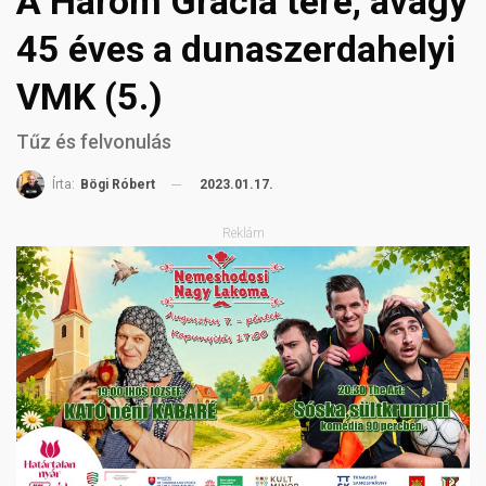
A Három Grácia tere, avagy
45 éves a dunaszerdahelyi
VMK (5.)
Tűz és felvonulás
2023.01.17.
Írta:
Bögi Róbert
Reklám